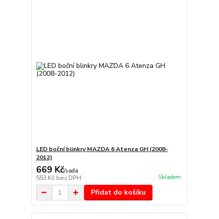
LED boční blinkry MAZDA 6 Atenza GH (2008-
2012)
669 Kč
/
sada
Skladem
553 Kč
bez DPH
Přidat do košíku