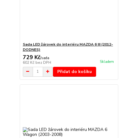
Sada LED žárovek do interiéru MAZDA 6 III (2012-
DODNES)
729 Kč
/
sada
Skladem
602 Kč
bez DPH
Přidat do košíku