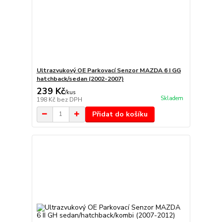
Ultrazvukový OE Parkovací Senzor MAZDA 6 I GG
hatchback/sedan (2002-2007)
239 Kč
/
kus
Skladem
198 Kč
bez DPH
Přidat do košíku