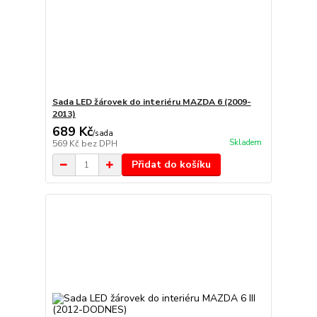
Sada LED žárovek do interiéru MAZDA 6 (2009-
2013)
689 Kč
/
sada
Skladem
569 Kč
bez DPH
Přidat do košíku