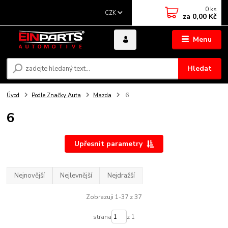
0
ks
CZK
za
0,00 Kč
Menu
Hledat
Úvod
Podle Značky Auta
Mazda
6
6
Upřesnit parametry
Nejnovější
Nejlevnější
Nejdražší
Zobrazuji 1-37 z 37
strana
z 1