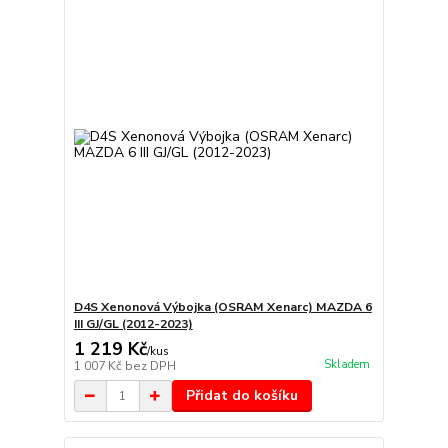
D4S Xenonová Výbojka (OSRAM Xenarc) MAZDA 6
III GJ/GL (2012-2023)
1 219 Kč
/
kus
Skladem
1 007 Kč
bez DPH
Přidat do košíku