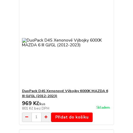
DuoPack D4S Xenonové Výbojky 6000K MAZDA 6
III GJ/GL (2012-2023)
969 Kč
/
kus
Skladem
801 Kč
bez DPH
Přidat do košíku