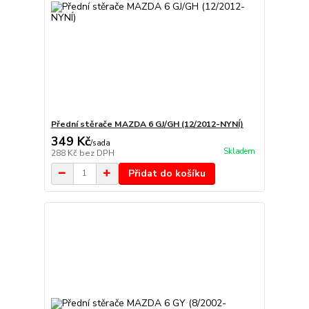
Přední stěrače MAZDA 6 GJ/GH (12/2012-NYNÍ)
349 Kč
/
sada
Skladem
288 Kč
bez DPH
Přidat do košíku