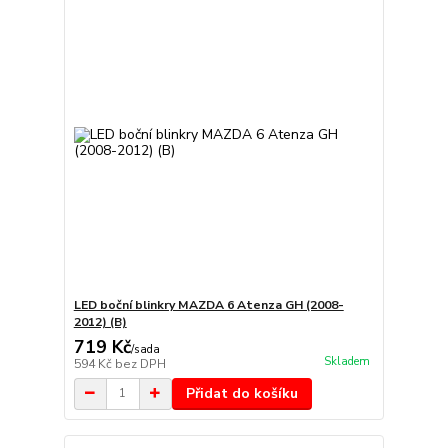
LED boční blinkry MAZDA 6 Atenza GH (2008-
2012) (B)
719 Kč
/
sada
Skladem
594 Kč
bez DPH
Přidat do košíku