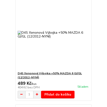
D4S Xenonová Výbojka +50% MAZDA 6 GJ/GL
(12/2012-NYNÍ)
489 Kč
/
kus
Skladem
404 Kč
bez DPH
Přidat do košíku