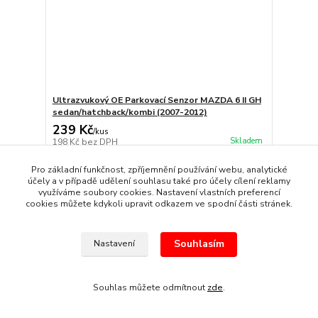
Ultrazvukový OE Parkovací Senzor MAZDA 6 II GH
sedan/hatchback/kombi (2007-2012)
239 Kč
/
kus
Skladem
198 Kč
bez DPH
Přidat do košíku
Pro základní funkčnost, zpříjemnění používání webu, analytické
účely a v případě udělení souhlasu také pro účely cílení reklamy
využíváme soubory cookies. Nastavení vlastních preferencí
cookies můžete kdykoli upravit odkazem ve spodní části stránek.
Souhlasím
Nastavení
Souhlas můžete odmítnout
zde
.