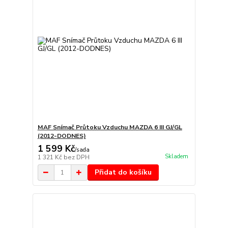
MAF Snímač Průtoku Vzduchu MAZDA 6 III GJ/GL
(2012-DODNES)
1 599 Kč
/
sada
Skladem
1 321 Kč
bez DPH
Přidat do košíku