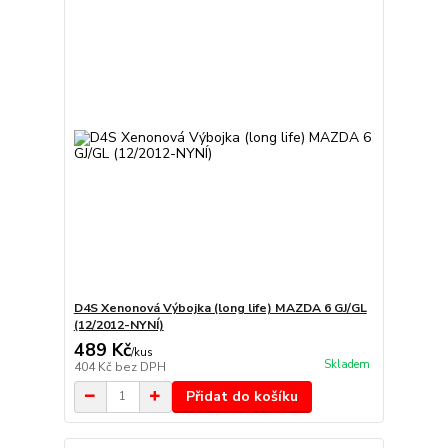
D4S Xenonová Výbojka (long life) MAZDA 6 GJ/GL
(12/2012-NYNÍ)
489 Kč
/
kus
Skladem
404 Kč
bez DPH
Přidat do košíku