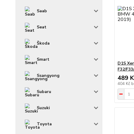
Saab
Seat
Škoda
Smart
D1S Xe
F32/F33
Ssangyong
489 K
404 Kč
b
Subaru
Suzuki
Toyota