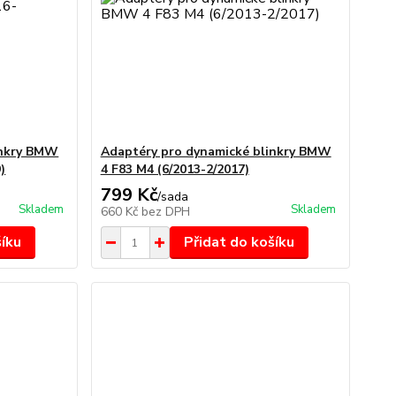
inkry BMW
Adaptéry pro dynamické blinkry BMW
)
4 F83 M4 (6/2013-2/2017)
799 Kč
/
sada
Skladem
Skladem
660 Kč
bez DPH
šíku
Přidat do košíku