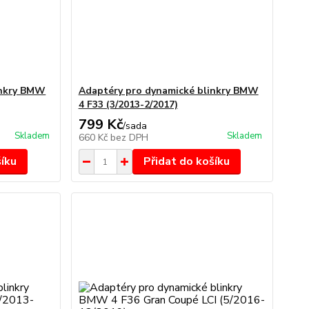
inkry BMW
Adaptéry pro dynamické blinkry BMW
4 F33 (3/2013-2/2017)
799 Kč
/
sada
Skladem
Skladem
660 Kč
bez DPH
šíku
Přidat do košíku