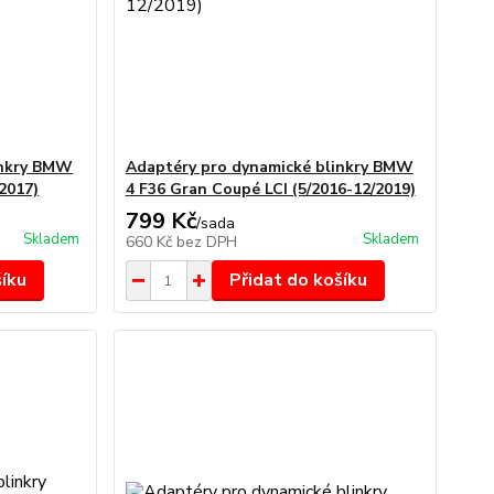
inkry BMW
Adaptéry pro dynamické blinkry BMW
2017)
4 F36 Gran Coupé LCI (5/2016-12/2019)
799 Kč
/
sada
Skladem
Skladem
660 Kč
bez DPH
šíku
Přidat do košíku