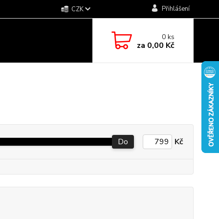
Přihlášení
CZK
0
ks
za
0,00 Kč
Do
Kč