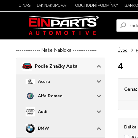
O NÁS
JAK NAKUPOVAT
OBCHODNÍ PODMÍNKY
BANKO
------------- Naše Nabídka -------------
Úvod
P
4
Podle Značky Auta
Acura
Cena:
Alfa Romeo
Audi
Délka 
BMW
30