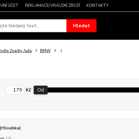
VNÍ ÚČET
REKLAMACE/VRÁCENÍ ZBOŽÍ
KONTAKTY
Hledat
odle Značky Auta
BMW
4
Kč
Od
(Hloubka)
mm
(2)