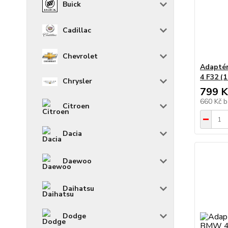
Buick
Cadillac
Chevrolet
Adaptér
4 F32 (
Chrysler
799 K
660 Kč
b
Citroen
Dacia
Daewoo
Daihatsu
Dodge