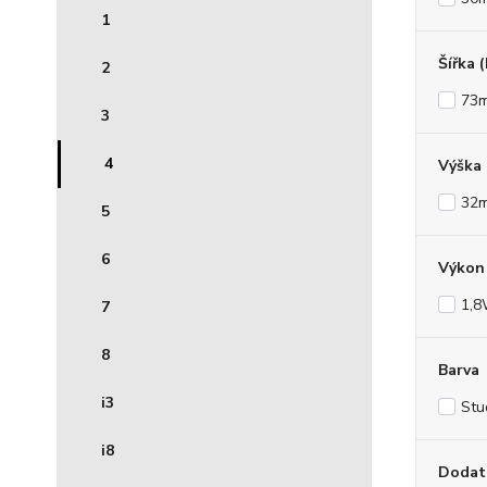
1
Šířka 
2
73
3
4
Výška
32
5
6
Výkon 
1,
7
8
Barva
i3
Stu
i8
Dodat