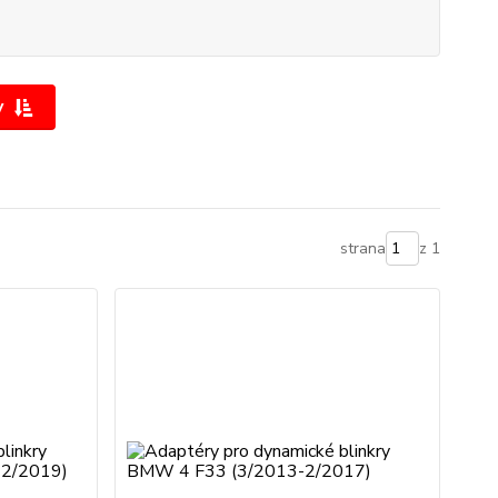
y
strana
z 1