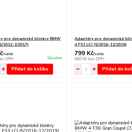
y pro dynamické blinkry BMW
Adaptéry pro dynamické bl
11/2012-2/2017)
4 F32 LCI (5/2016-12/2019)
č
799 Kč
/
sada
/
sada
Skladem
ez DPH
660 Kč
bez DPH
Přidat do košíku
Přidat do ko