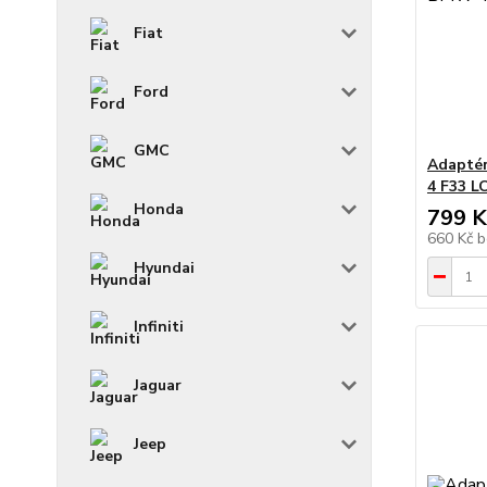
Fiat
Ford
GMC
Adaptér
4 F33 LC
Honda
799 K
660 Kč
b
Hyundai
Infiniti
Jaguar
Jeep