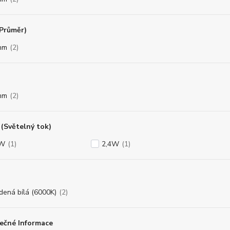
(Průměr)
mm
(2)
mm
(2)
(Světelný tok)
8W
(1)
2,4W
(1)
dená bílá (6000K)
(2)
ečné Informace