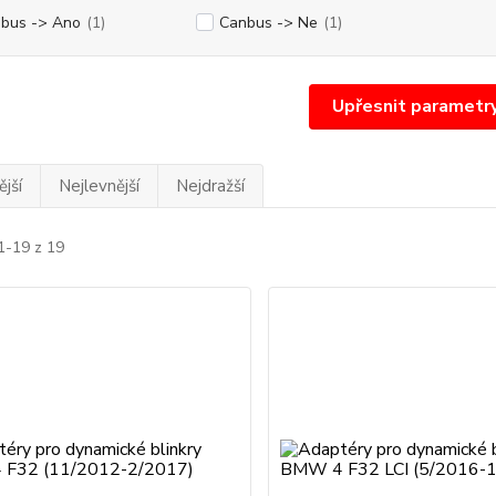
bus -> Ano
(1)
Canbus -> Ne
(1)
Upřesnit parametr
jší
Nejlevnější
Nejdražší
1-19 z 19