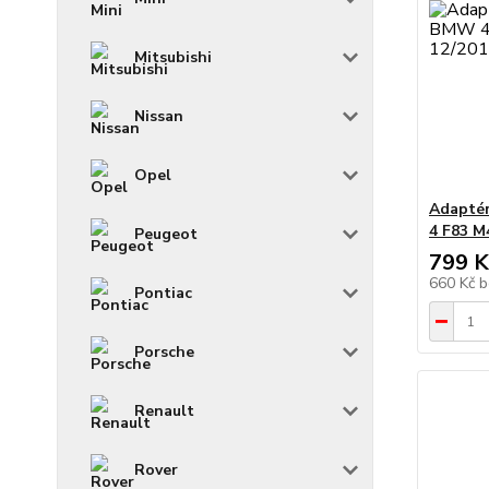
Mitsubishi
Nissan
Opel
Adaptér
4 F83 M
Peugeot
799 K
660 Kč
b
Pontiac
Porsche
Renault
Rover