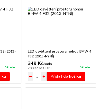
F32 (2013-
LED osvětlení prostoru nohou BMW 4
F32 (2013-NYNÍ)
349 Kč
/
sada
Skladem
Skladem
288 Kč
bez DPH
šíku
Přidat do košíku