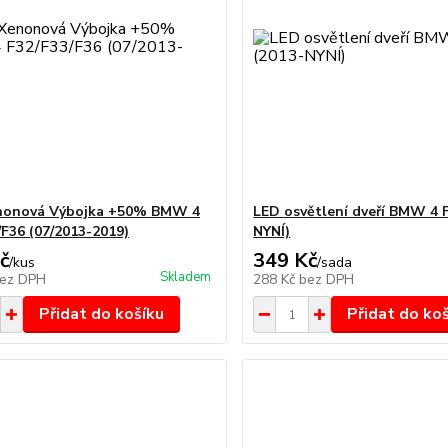
nonová Výbojka +50% BMW 4
LED osvětlení dveří BMW 4 
/F36 (07/2013-2019)
NYNÍ)
č
349 Kč
/
kus
/
sada
Skladem
ez DPH
288 Kč
bez DPH
Přidat do košíku
Přidat do ko