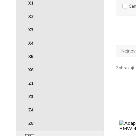
X1
Can
X2
X3
X4
Nejnově
X5
Zobrazuji 
X6
Z1
Z3
Z4
Z8