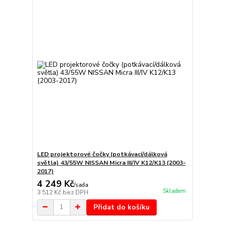
LED projektorové čočky (potkávací/dálková
světla) 43/55W NISSAN Micra III/IV K12/K13 (2003-
2017)
4 249 Kč
/
sada
Skladem
3 512 Kč
bez DPH
Přidat do košíku