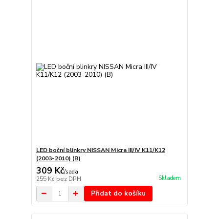
LED boční blinkry NISSAN Micra III/IV K11/K12
(2003-2010) (B)
309 Kč
/
sada
Skladem
255 Kč
bez DPH
Přidat do košíku