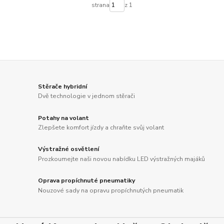
strana
z 1
Stěrače hybridní
Dvě technologie v jednom stěrači
Potahy na volant
Zlepšete komfort jízdy a chraňte svůj volant
Výstražné osvětlení
Prozkoumejte naši novou nabídku LED výstražných majáků
Oprava propíchnuté pneumatiky
Nouzové sady na opravu propíchnutých pneumatik