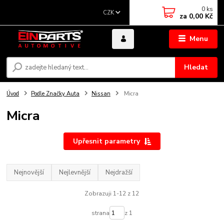
0
ks
CZK
za
0,00 Kč
Menu
Hledat
Úvod
Podle Značky Auta
Nissan
Micra
Micra
Upřesnit parametry
Nejnovější
Nejlevnější
Nejdražší
Zobrazuji 1-12 z 12
strana
z 1