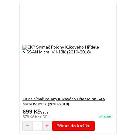
CKP Snímač Polohy Klikového Hřídele NISSAN
Micra IV K13K (2010-2018)
699 Kč
/
sada
Skladem
578 Kč
bez DPH
Přidat do košíku