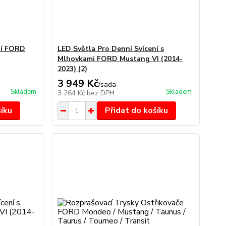
ní FORD
LED Světla Pro Denní Svícení s
Mlhovkami FORD Mustang VI (2014-
2023) (2)
3 949 Kč
/
sada
Skladem
Skladem
3 264 Kč
bez DPH
šíku
Přidat do košíku