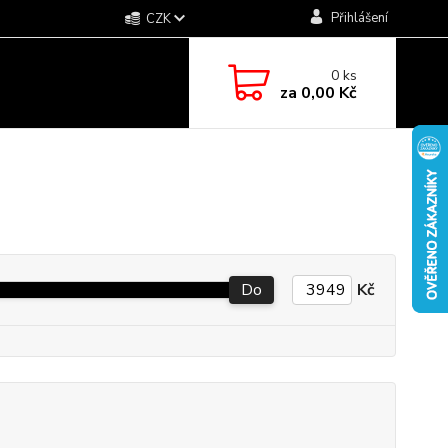
Přihlášení
CZK
0
ks
za
0,00 Kč
Do
Kč