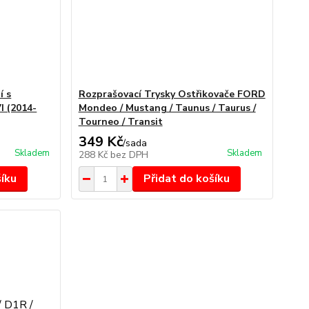
í s
Rozprašovací Trysky Ostřikovače FORD
 (2014-
Mondeo / Mustang / Taunus / Taurus /
Tourneo / Transit
349 Kč
/
sada
Skladem
Skladem
288 Kč
bez DPH
šíku
Přidat do košíku