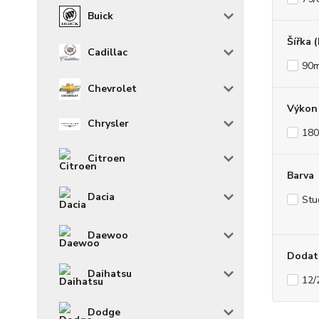
Buick
Šířka 
Cadillac
90
Chevrolet
Výkon 
Chrysler
180
Citroen
Barva
Dacia
Stu
Daewoo
Dodat
Daihatsu
12/
Dodge