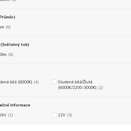
(Průměr)
mm
(6)
(Světelný tok)
0lm
(6)
dená bílá (6000K)
(4)
Studená bílá/Žlutá
(6000K/2200-3000K)
(2)
ečné Informace
24V
(1)
12V
(5)