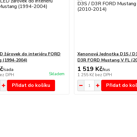
D žárovek do interiéru FORD
Xenonová Jednotka D1S / D1
 (1994-2004)
D3R FORD Mustang V FL (20
č
1 519 Kč
/
sada
/
kus
Skladem
ez DPH
1 255 Kč
bez DPH
Přidat do košíku
Přidat do ko