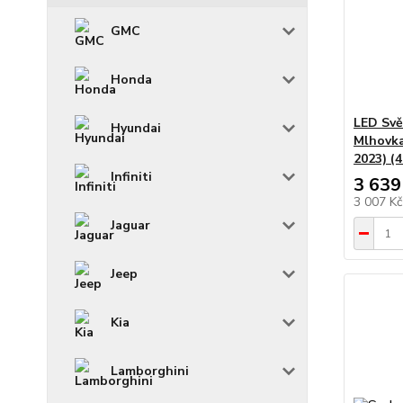
GMC
Honda
LED Svě
Hyundai
Mlhovka
2023) (4
Infiniti
3 639
3 007 K
Jaguar
Jeep
Kia
Lamborghini