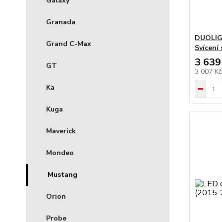
Galaxy
Granada
DUOLIG
Grand C-Max
Svícení
3 639
GT
3 007 K
Ka
Kuga
Maverick
Mondeo
Mustang
Orion
Probe