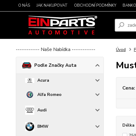
O NÁS
JAK NAKUPOVAT
OBCHODNÍ PODMÍNKY
BANKO
------------- Naše Nabídka -------------
Úvod
P
Mus
Podle Značky Auta
Acura
Cena:
Alfa Romeo
Audi
Délka 
BMW
75