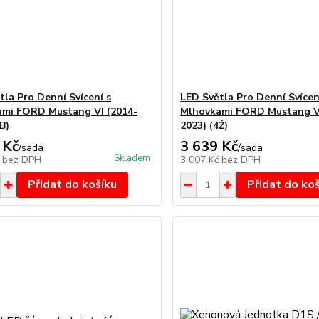
tla Pro Denní Svícení s
LED Světla Pro Denní Svícen
mi FORD Mustang VI (2014-
Mlhovkami FORD Mustang VI
B)
2023) (4Ž)
 Kč
3 639 Kč
/
sada
/
sada
Skladem
č
bez DPH
3 007 Kč
bez DPH
Přidat do košíku
Přidat do ko