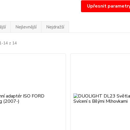
Upřesnit parametr
jší
Nejlevnější
Nejdražší
1-14 z 14