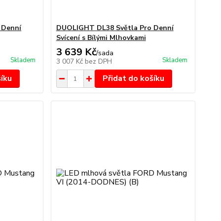
 Denní
DUOLIGHT DL38 Světla Pro Denní
Svícení s Bílými Mlhovkami
3 639 Kč
/
sada
Skladem
Skladem
3 007 Kč
bez DPH
šíku
Přidat do košíku