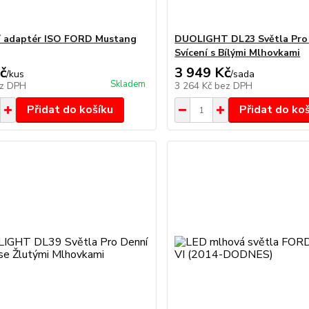
í adaptér ISO FORD Mustang
DUOLIGHT DL23 Světla Pro
Svícení s Bílými Mlhovkami
č
3 949 Kč
/
kus
/
sada
Skladem
z DPH
3 264 Kč
bez DPH
Přidat do košíku
Přidat do ko