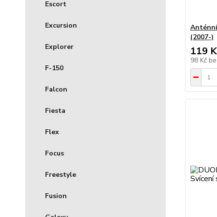
Escort
Excursion
Anténn
(2007-)
Explorer
119 K
98 Kč
be
F-150
Falcon
Fiesta
Flex
Focus
Freestyle
Fusion