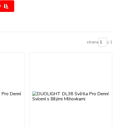
y
strana
z 1