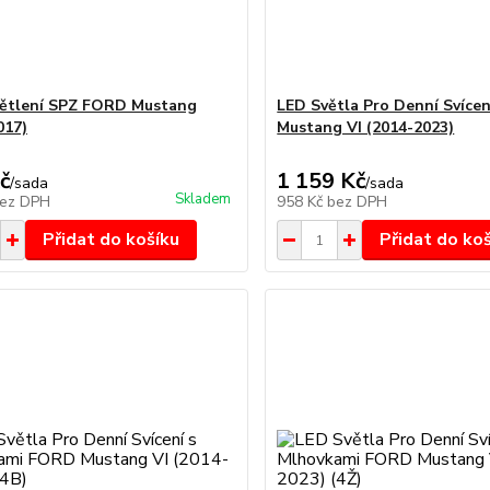
ětlení SPZ FORD Mustang
LED Světla Pro Denní Svíce
017)
Mustang VI (2014-2023)
č
1 159 Kč
/
sada
/
sada
Skladem
ez DPH
958 Kč
bez DPH
Přidat do košíku
Přidat do ko