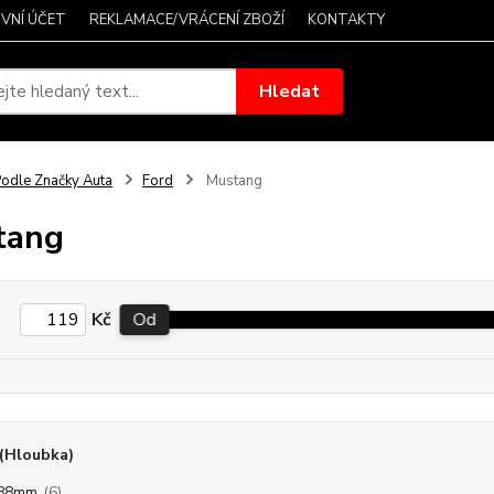
VNÍ ÚČET
REKLAMACE/VRÁCENÍ ZBOŽÍ
KONTAKTY
Hledat
odle Značky Auta
Ford
Mustang
tang
Kč
Od
(Hloubka)
/88mm
(6)