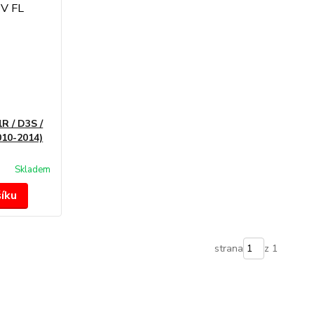
R / D3S /
10-2014)
Skladem
šíku
strana
z 1