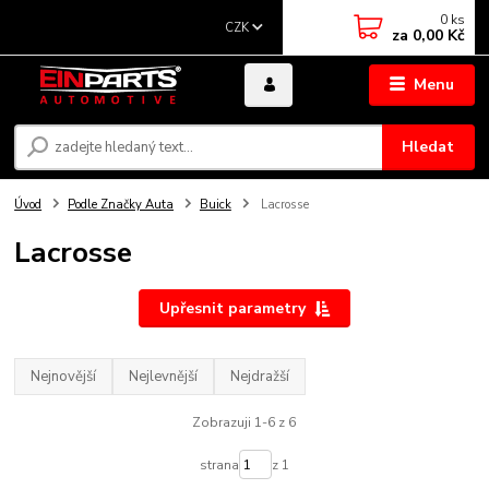
0
ks
CZK
za
0,00 Kč
Menu
Hledat
Úvod
Podle Značky Auta
Buick
Lacrosse
Lacrosse
Upřesnit parametry
Nejnovější
Nejlevnější
Nejdražší
Zobrazuji 1-6 z 6
strana
z 1