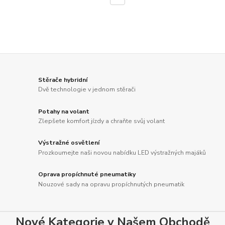
Stěrače hybridní
Dvě technologie v jednom stěrači
Potahy na volant
Zlepšete komfort jízdy a chraňte svůj volant
Výstražné osvětlení
Prozkoumejte naši novou nabídku LED výstražných majáků
Oprava propíchnuté pneumatiky
Nouzové sady na opravu propíchnutých pneumatik
Nové Kategorie v Našem Obchodě