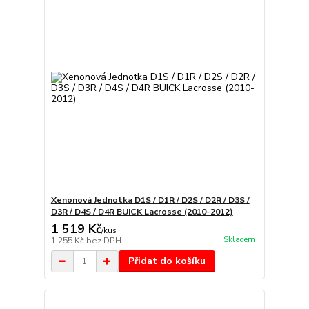
Xenonová Jednotka D1S / D1R / D2S / D2R / D3S /
D3R / D4S / D4R BUICK Lacrosse (2010-2012)
1 519 Kč
/
kus
Skladem
1 255 Kč
bez DPH
Přidat do košíku