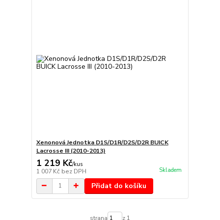
Xenonová Jednotka D1S/D1R/D2S/D2R BUICK
Lacrosse III (2010-2013)
1 219 Kč
/
kus
Skladem
1 007 Kč
bez DPH
Přidat do košíku
strana
z 1