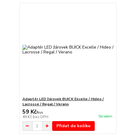
Adaptér LED žárovek BUICK Excelle / Hideo /
Lacrosse / Regal / Verano
59 Kč
/
kus
Skladem
49 Kč
bez DPH
Přidat do košíku