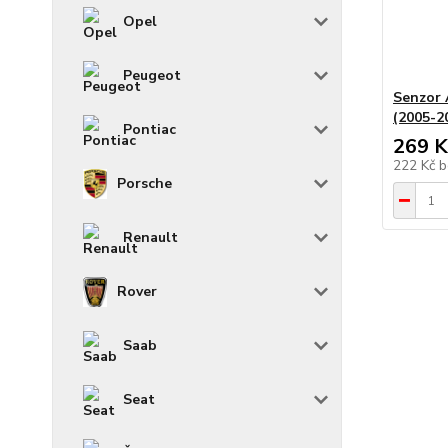
Opel
Peugeot
Senzor 
(2005-2
Pontiac
269 K
222 Kč
b
Porsche
Renault
Rover
Saab
Seat