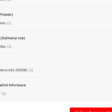
(Průměr)
5mm
(1)
(Světelný tok)
0lm
(1)
dená bílá (6000K)
(1)
ečné Informace
V
(1)