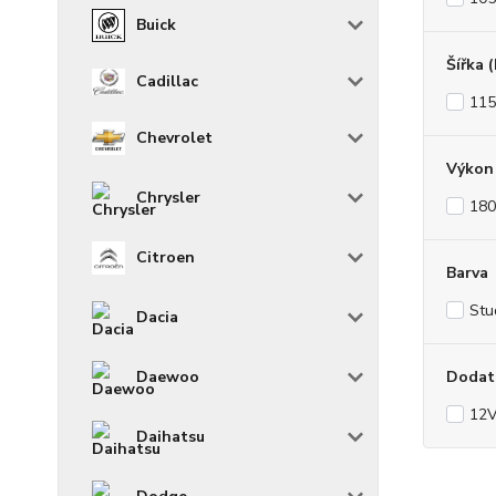
Buick
Šířka 
Cadillac
11
Chevrolet
Výkon 
Chrysler
180
Citroen
Barva
Stu
Dacia
Dodat
Daewoo
12
Daihatsu