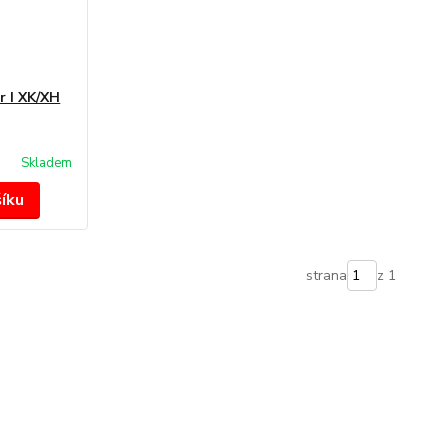
 I XK/XH
Skladem
šíku
strana
z 1