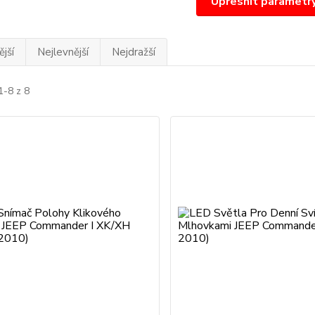
Upřesnit parametr
jší
Nejlevnější
Nejdražší
1-8 z 8