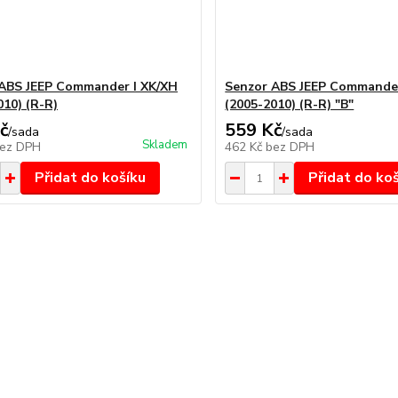
ABS JEEP Commander I XK/XH
Senzor ABS JEEP Commander
010) (R-R)
(2005-2010) (R-R) "B"
č
559 Kč
/
sada
/
sada
Skladem
ez DPH
462 Kč
bez DPH
Přidat do košíku
Přidat do ko