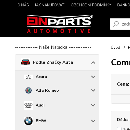
O NÁS
JAK NAKUPOVAT
OBCHODNÍ PODMÍNKY
BANKO
------------- Naše Nabídka -------------
Úvod
P
Com
Podle Značky Auta
Acura
Cena:
Alfa Romeo
Audi
Délka 
BMW
10