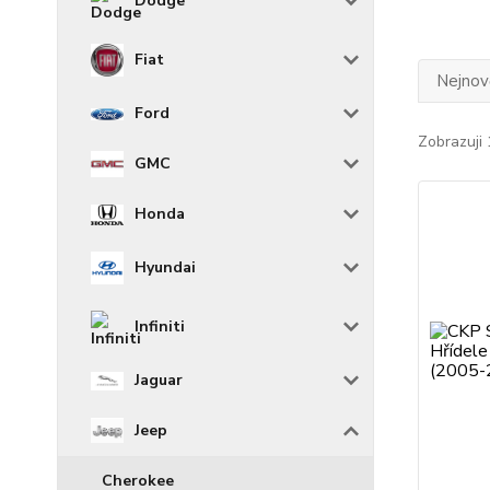
Dodge
Fiat
Nejnově
Ford
Zobrazuji 
GMC
Honda
Hyundai
Infiniti
Jaguar
Jeep
Cherokee