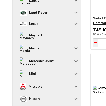
Lancia
Land Rover
Sada LE
Comman
Lexus
749 K
619 Kč
b
Maybach
Mazda
Mercedes-Benz
Mini
Mitsubishi
Nissan