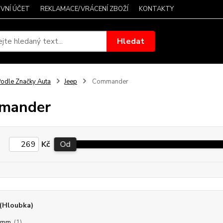
VNÍ ÚČET
REKLAMACE/VRÁCENÍ ZBOŽÍ
KONTAKTY
Hledat
odle Značky Auta
Jeep
Commander
mander
Kč
Od
(Hloubka)
5mm
(1)