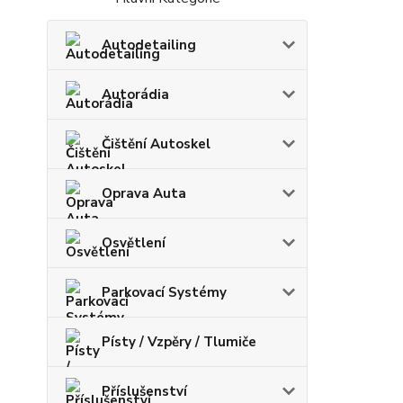
Autodetailing
Autorádia
Čištění Autoskel
Oprava Auta
Osvětlení
Parkovací Systémy
Písty / Vzpěry / Tlumiče
Příslušenství