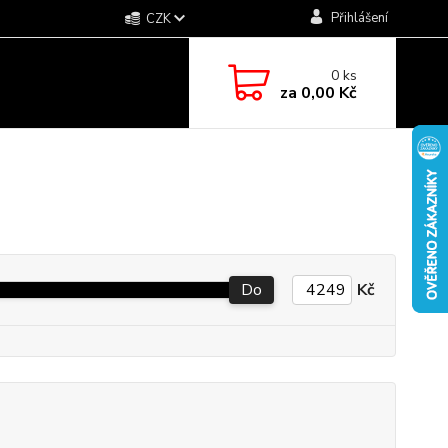
Přihlášení
CZK
0
ks
za
0,00 Kč
Do
Kč