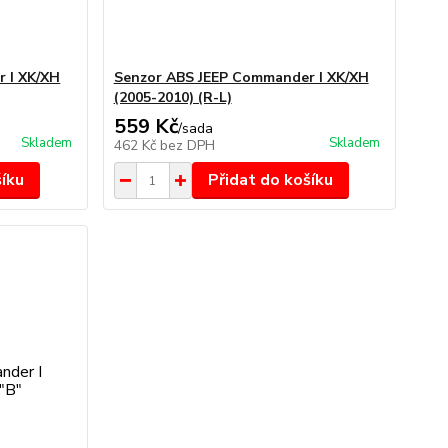
 I XK/XH
Senzor ABS JEEP Commander I XK/XH
(2005-2010) (R-L)
559 Kč
/
sada
Skladem
Skladem
462 Kč
bez DPH
šíku
Přidat do košíku