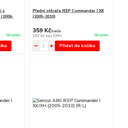
í s
Přední stěrače JEEP Commander I XK
 (2006-
(2005-2010)
359 Kč
/
sada
Skladem
Skladem
297 Kč
bez DPH
šíku
Přidat do košíku