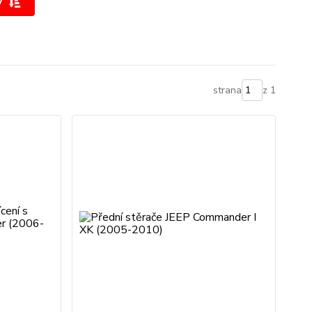
y
strana
z 1