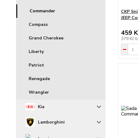
Commander
CKP Sní
JEEP Co
Compass
459 K
Grand Cherokee
379 Kč
b
Liberty
Patriot
Renegade
Wrangler
Kia
Lamborghini