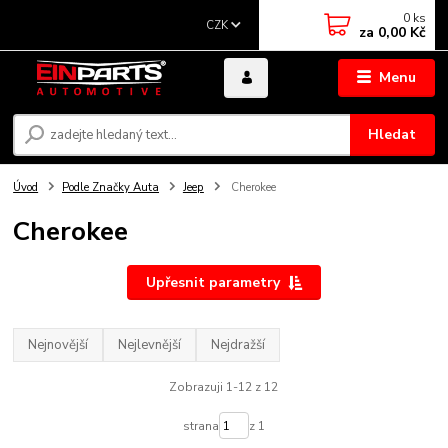
0
ks
CZK
za
0,00 Kč
Menu
Hledat
Úvod
Podle Značky Auta
Jeep
Cherokee
Cherokee
Upřesnit parametry
Nejnovější
Nejlevnější
Nejdražší
Zobrazuji 1-12 z 12
strana
z 1