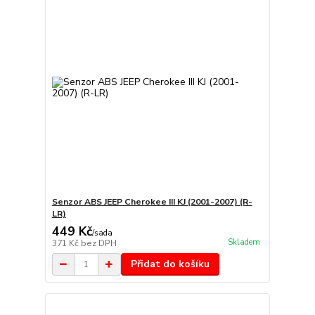
Senzor ABS JEEP Cherokee III KJ (2001-2007) (R-
LR)
449 Kč
/
sada
Skladem
371 Kč
bez DPH
Přidat do košíku