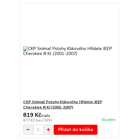
CKP Snímač Polohy Klikového Hřídele JEEP
Cherokee III KJ (2001-2007)
819 Kč
/
sada
Skladem
677 Kč
bez DPH
Přidat do košíku