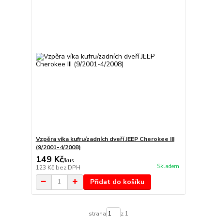
Vzpěra víka kufru/zadních dveří JEEP Cherokee III
(9/2001-4/2008)
149 Kč
/
kus
Skladem
123 Kč
bez DPH
Přidat do košíku
strana
z 1