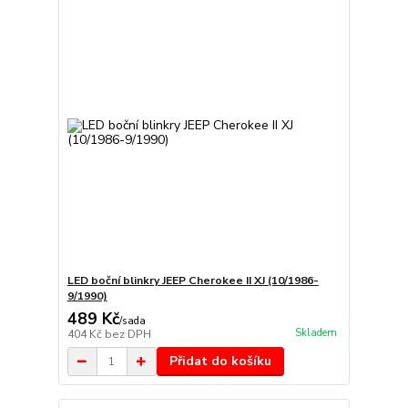
LED boční blinkry JEEP Cherokee II XJ (10/1986-
9/1990)
489 Kč
/
sada
Skladem
404 Kč
bez DPH
Přidat do košíku