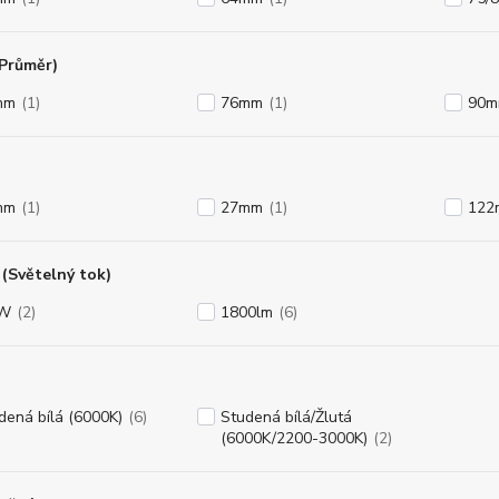
(Průměr)
mm
(1)
76mm
(1)
90
mm
(1)
27mm
(1)
122
(Světelný tok)
8W
(2)
1800lm
(6)
dená bílá (6000K)
(6)
Studená bílá/Žlutá
(6000K/2200-3000K)
(2)