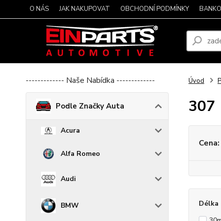
O NÁS
JAK NAKUPOVAT
OBCHODNÍ PODMÍNKY
BANKO
------------- Naše Nabídka -------------
Úvod
P
307
Podle Značky Auta
Acura
Cena:
Alfa Romeo
Audi
Délka 
BMW
30