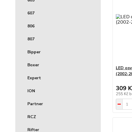
605
607
806
807
Bipper
Boxer
LED osv
(2002-2
Expert
309 K
ION
255 Kč
b
Partner
RCZ
Rifter