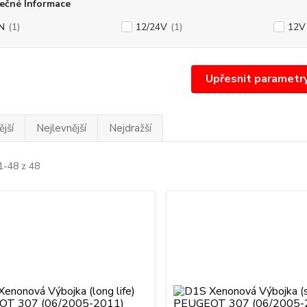
ečné Informace
N
(1)
12/24V
(1)
12V
Upřesnit parametr
jší
Nejlevnější
Nejdražší
1-48 z 48