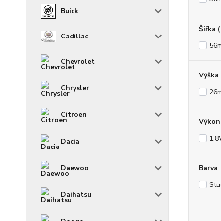
Buick
Šířka 
Cadillac
56
Chevrolet
Výška
Chrysler
26
Citroen
Výkon 
1,
Dacia
Barva
Daewoo
Stu
Daihatsu