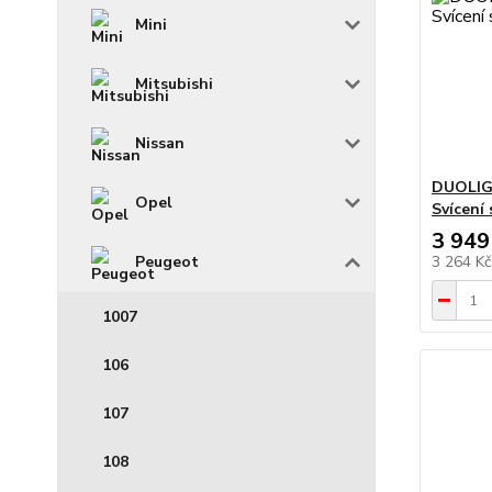
Mini
Mitsubishi
Nissan
DUOLIG
Opel
Svícení
3 949
3 264 K
Peugeot
1007
106
107
108