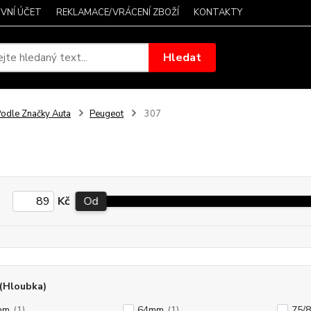
VNÍ ÚČET
REKLAMACE/VRÁCENÍ ZBOŽÍ
KONTAKTY
Hledat
odle Značky Auta
Peugeot
307
Kč
Od
(Hloubka)
mm
(1)
64mm
(1)
75/