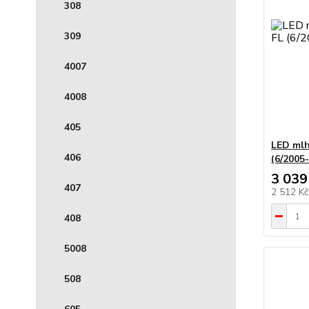
308
309
4007
4008
405
LED mlh
406
(6/2005-
3 039
407
2 512 K
408
5008
508