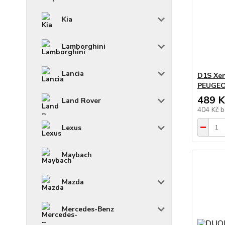
Kia
Lamborghini
Lancia
D1S Xen
PEUGEOT
489 K
Land Rover
404 Kč
b
Lexus
Maybach
Mazda
Mercedes-Benz