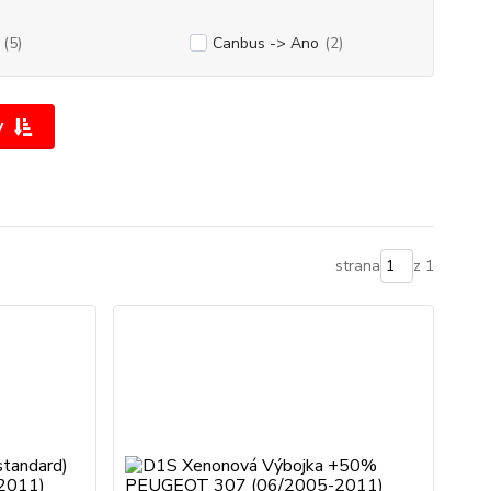
(5)
Canbus -> Ano
(2)
y
strana
z 1