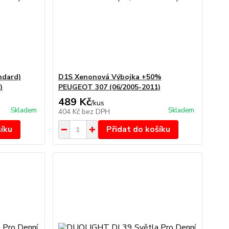
ndard)
D1S Xenonová Výbojka +50%
)
PEUGEOT 307 (06/2005-2011)
489 Kč
/
kus
Skladem
Skladem
404 Kč
bez DPH
šíku
Přidat do košíku