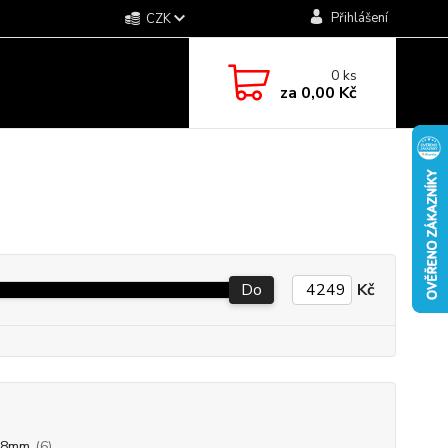
Přihlášení
CZK
0
ks
za
0,00 Kč
Do
Kč
88mm
(6)