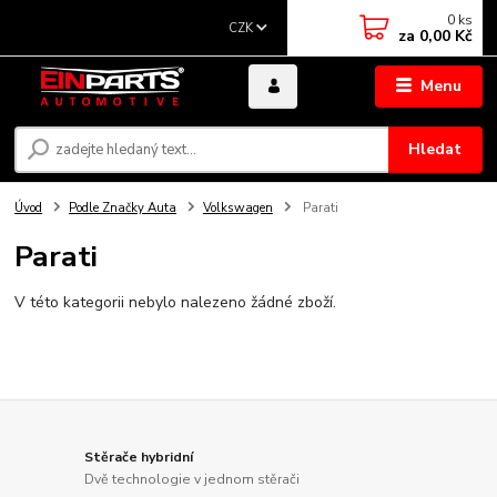
0
ks
CZK
za
0,00 Kč
Menu
Hledat
Úvod
Podle Značky Auta
Volkswagen
Parati
Parati
V této kategorii nebylo nalezeno žádné zboží.
Stěrače hybridní
Dvě technologie v jednom stěrači