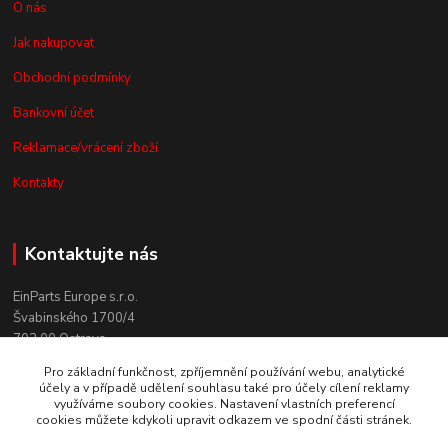
O nás
Jak nakupovat
Obchodní podmínky
Bankovní účet
Reklamace/vrácení zboží
Kontakty
Kontaktujte nás
EinParts Europe s.r.o.
Švabinského 1700/4
702 00 Ostrava
Pro základní funkčnost, zpříjemnění používání webu, analytické
+420 558 080 004
účely a v případě udělení souhlasu také pro účely cílení reklamy
(po. - pá. 9:00-13:00)
využíváme soubory cookies. Nastavení vlastních preferencí
cookies můžete kdykoli upravit odkazem ve spodní části stránek.
obchod@einparts.cz