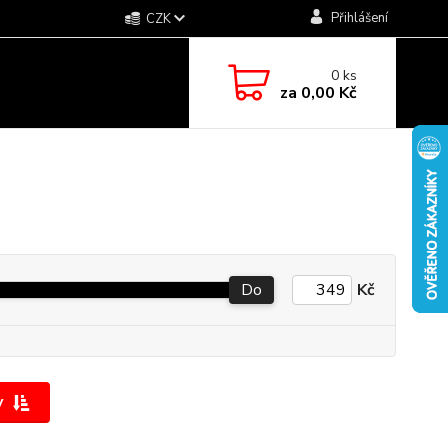
Přihlášení
CZK
0
ks
za
0,00 Kč
Do
Kč
y