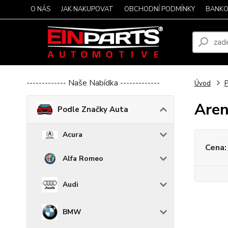
O NÁS
JAK NAKUPOVAT
OBCHODNÍ PODMÍNKY
BANKO
------------- Naše Nabídka -------------
Úvod
P
Are
Podle Značky Auta
Acura
Cena:
Alfa Romeo
Audi
BMW