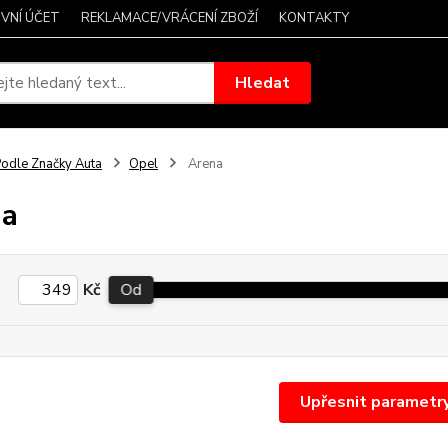
VNÍ ÚČET
REKLAMACE/VRÁCENÍ ZBOŽÍ
KONTAKTY
Hledat
odle Značky Auta
Opel
Arena
na
Kč
Od
Upřesnit parametr