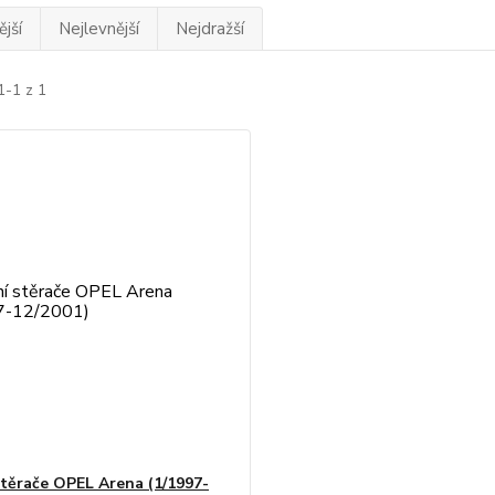
jší
Nejlevnější
Nejdražší
1-1 z 1
stěrače OPEL Arena (1/1997-