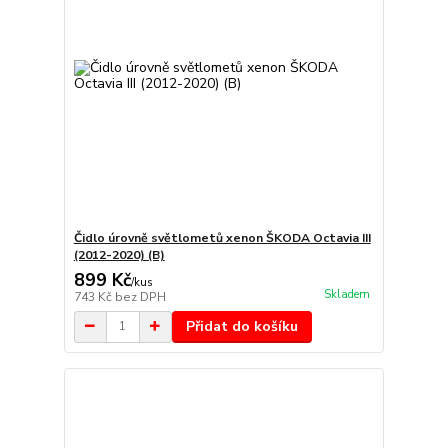
Čidlo úrovně světlometů xenon ŠKODA Octavia III
(2012-2020) (B)
899 Kč
/
kus
Skladem
743 Kč
bez DPH
Přidat do košíku