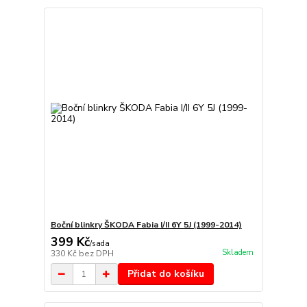
Boční blinkry ŠKODA Fabia I/II 6Y 5J (1999-2014)
399 Kč
/
sada
Skladem
330 Kč
bez DPH
Přidat do košíku