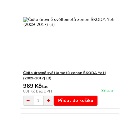
Čidlo úrovně světlometů xenon ŠKODA Yeti
(2009-2017) (B)
969 Kč
/
kus
Skladem
801 Kč
bez DPH
Přidat do košíku