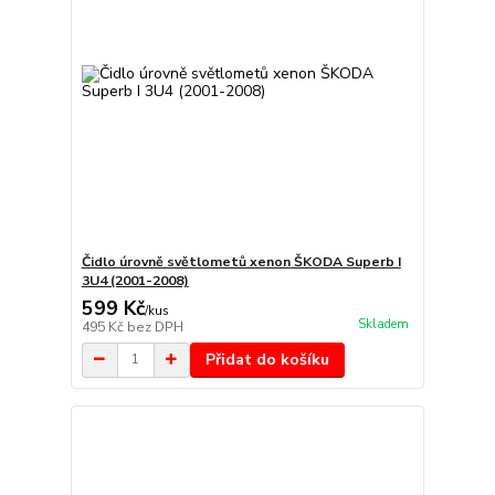
Čidlo úrovně světlometů xenon ŠKODA Superb I
3U4 (2001-2008)
599 Kč
/
kus
Skladem
495 Kč
bez DPH
Přidat do košíku