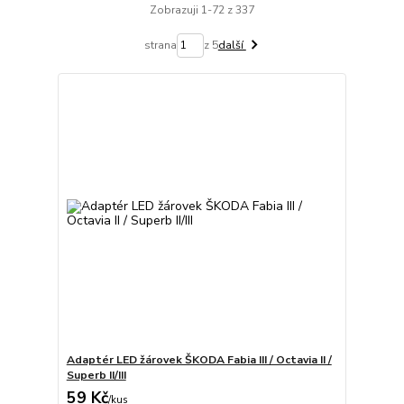
Zobrazuji 1-72 z 337
strana
z 5
další
Adaptér LED žárovek ŠKODA Fabia III / Octavia II /
Superb II/III
59 Kč
/
kus