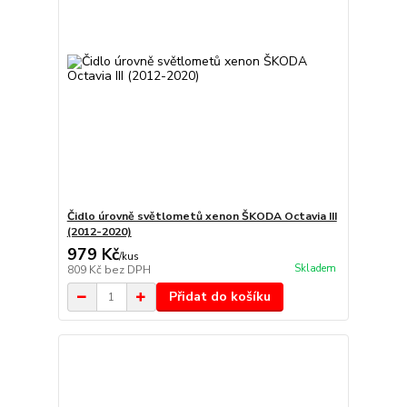
Čidlo úrovně světlometů xenon ŠKODA Octavia III
(2012-2020)
979 Kč
/
kus
Skladem
809 Kč
bez DPH
Přidat do košíku