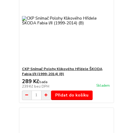
CKP Snímač Polohy Klikového Hřídele ŠKODA
Fabia I/II (1999-2014) (B)
289 Kč
/
sada
Skladem
239 Kč
bez DPH
Přidat do košíku