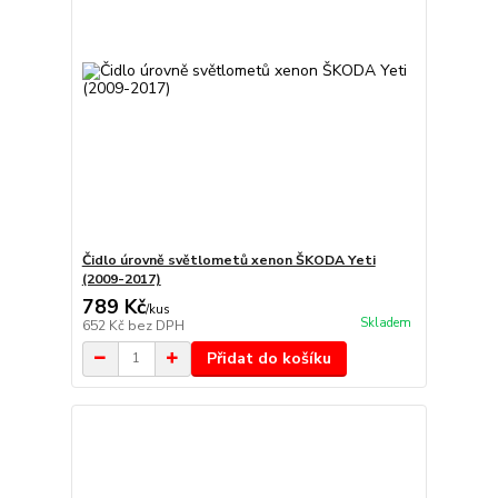
Čidlo úrovně světlometů xenon ŠKODA Yeti
(2009-2017)
789 Kč
/
kus
Skladem
652 Kč
bez DPH
Přidat do košíku