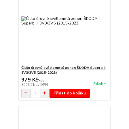
Čidlo úrovně světlometů xenon ŠKODA Superb III
3V3/3V5 (2015-2023)
979 Kč
/
kus
Skladem
809 Kč
bez DPH
Přidat do košíku