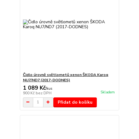
Čidlo úrovně světlometů xenon ŠKODA Karoq
NU7/ND7 (2017-DODNES)
1 089 Kč
/
kus
Skladem
900 Kč
bez DPH
Přidat do košíku