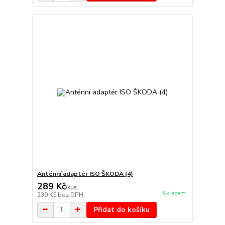
Anténní adaptér ISO ŠKODA (4)
289 Kč
/
kus
Skladem
239 Kč
bez DPH
Přidat do košíku