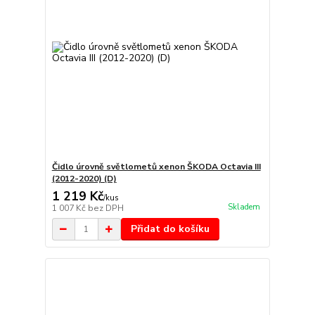
Čidlo úrovně světlometů xenon ŠKODA Octavia III
(2012-2020) (D)
1 219 Kč
/
kus
Skladem
1 007 Kč
bez DPH
Přidat do košíku