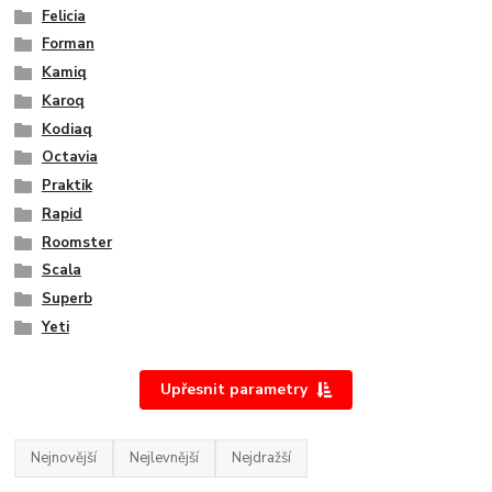
Felicia
Forman
Kamiq
Karoq
Kodiaq
Octavia
Praktik
Rapid
Roomster
Scala
Superb
Yeti
Upřesnit parametry
Nejnovější
Nejlevnější
Nejdražší