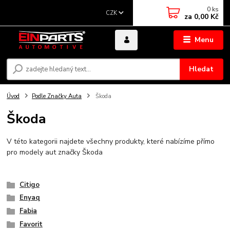
0
ks
CZK
za
0,00 Kč
Menu
Hledat
Úvod
Podle Značky Auta
Škoda
Škoda
V této kategorii najdete všechny produkty, které nabízíme přímo
pro modely aut značky Škoda
Citigo
Enyaq
Fabia
Favorit