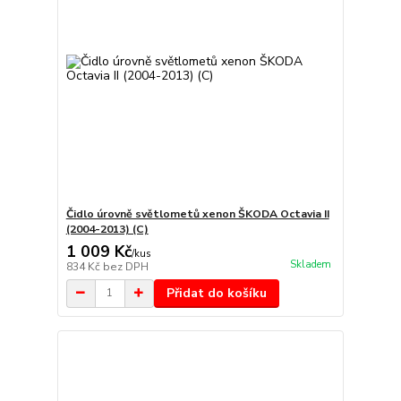
Čidlo úrovně světlometů xenon ŠKODA Octavia II
(2004-2013) (C)
1 009 Kč
/
kus
Skladem
834 Kč
bez DPH
Přidat do košíku