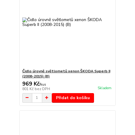
Čidlo úrovně světlometů xenon ŠKODA Superb II
(2008-2015) (B)
969 Kč
/
kus
Skladem
801 Kč
bez DPH
Přidat do košíku