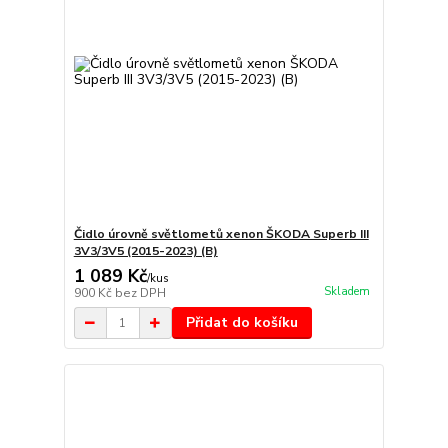
Čidlo úrovně světlometů xenon ŠKODA Superb III
3V3/3V5 (2015-2023) (B)
1 089 Kč
/
kus
Skladem
900 Kč
bez DPH
Přidat do košíku