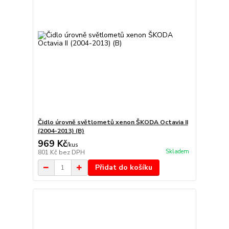
Čidlo úrovně světlometů xenon ŠKODA Octavia II
(2004-2013) (B)
969 Kč
/
kus
Skladem
801 Kč
bez DPH
Přidat do košíku