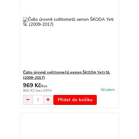
Čidlo úrovně světlometů xenon ŠKODA Yeti 5L
(2009-2017)
969 Kč
/
kus
Skladem
801 Kč
bez DPH
Přidat do košíku