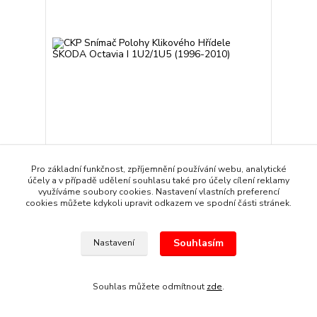
CKP Snímač Polohy Klikového Hřídele ŠKODA
Pro základní funkčnost, zpříjemnění používání webu, analytické
Octavia I 1U2/1U5 (1996-2010)
účely a v případě udělení souhlasu také pro účely cílení reklamy
289 Kč
využíváme soubory cookies. Nastavení vlastních preferencí
/
sada
cookies můžete kdykoli upravit odkazem ve spodní části stránek.
Skladem
239 Kč
bez DPH
Přidat do košíku
Souhlasím
Nastavení
Souhlas můžete odmítnout
zde
.