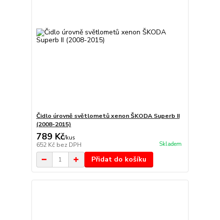
Čidlo úrovně světlometů xenon ŠKODA Superb II
(2008-2015)
789 Kč
/
kus
Skladem
652 Kč
bez DPH
Přidat do košíku