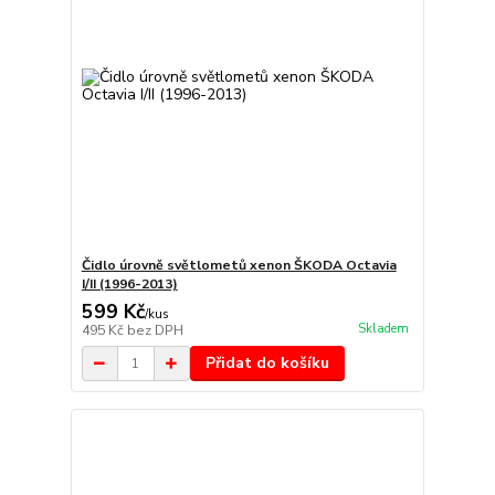
Čidlo úrovně světlometů xenon ŠKODA Octavia
I/II (1996-2013)
599 Kč
/
kus
Skladem
495 Kč
bez DPH
Přidat do košíku