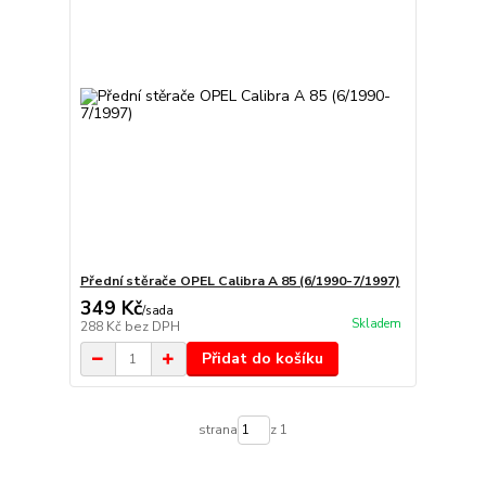
Přední stěrače OPEL Calibra A 85 (6/1990-7/1997)
349 Kč
/
sada
Skladem
288 Kč
bez DPH
Přidat do košíku
strana
z 1