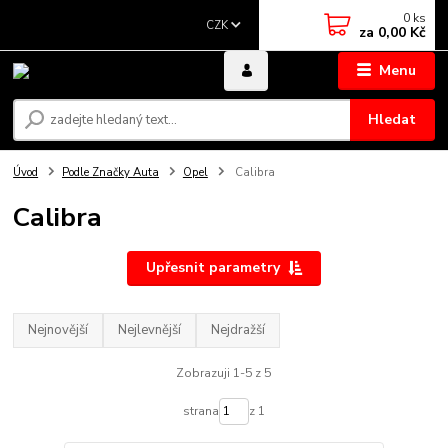
0
ks
CZK
za
0,00 Kč
Menu
Hledat
Úvod
Podle Značky Auta
Opel
Calibra
Calibra
Upřesnit parametry
Nejnovější
Nejlevnější
Nejdražší
Zobrazuji 1-5 z 5
strana
z 1