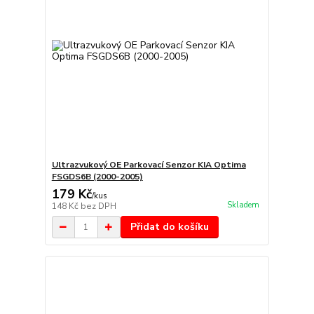
Ultrazvukový OE Parkovací Senzor KIA Optima
FSGDS6B (2000-2005)
179 Kč
/
kus
Skladem
148 Kč
bez DPH
Přidat do košíku