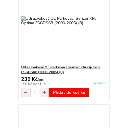
Ultrazvukový OE Parkovací Senzor KIA Optima
FSGDS6B (2000-2005) (B)
239 Kč
/
kus
Skladem
198 Kč
bez DPH
Přidat do košíku