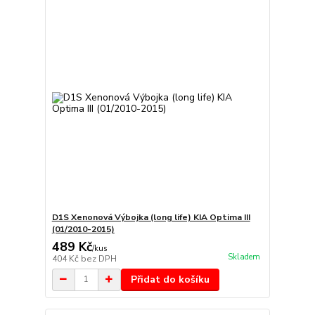
D1S Xenonová Výbojka (long life) KIA Optima III
(01/2010-2015)
489 Kč
/
kus
Skladem
404 Kč
bez DPH
Přidat do košíku