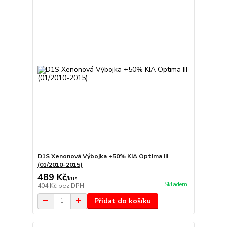
D1S Xenonová Výbojka +50% KIA Optima III
(01/2010-2015)
489 Kč
/
kus
Skladem
404 Kč
bez DPH
Přidat do košíku