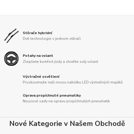
Stěrače hybridní
Dvě technologie v jednom stěrači
Potahy na volant
Zlepšete komfort jízdy a chraňte svůj volant
Výstražné osvětlení
Prozkoumejte naši novou nabídku LED výstražných majáků
Oprava propíchnuté pneumatiky
Nouzové sady na opravu propíchnutých pneumatik
Nové Kategorie v Našem Obchodě