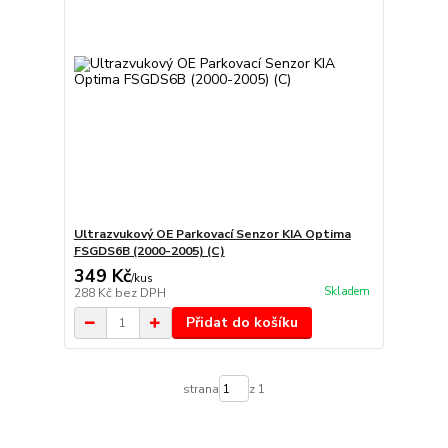
Ultrazvukový OE Parkovací Senzor KIA Optima
FSGDS6B (2000-2005) (C)
349 Kč
/
kus
Skladem
288 Kč
bez DPH
Přidat do košíku
strana
z 1