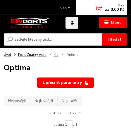
0
ks
CZK
za
0,00 Kč
Menu
Hledat
Úvod
Podle Značky Auta
Kia
Optima
Optima
Upřesnit parametry
Nejnovější
Nejlevnější
Nejdražší
Zobrazuji 1-15 z 15
strana
z 1