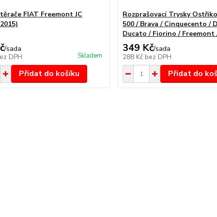
stěrače FIAT Freemont JC
Rozprašovací Trysky Ostřik
-2015)
500 / Brava / Cinquecento / 
Ducato / Fiorino / Freemont
č
349 Kč
/
sada
/
sada
Skladem
ez DPH
288 Kč
bez DPH
Přidat do košíku
Přidat do ko