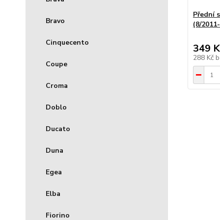
Přední 
Bravo
(8/2011
Cinquecento
349 K
288 Kč
b
Coupe
Croma
Doblo
Ducato
Duna
Egea
Elba
Fiorino