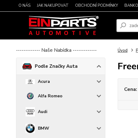
O NÁS
JAK NAKUPOVAT
OBCHODNÍ PODMÍNKY
BANKO
------------- Naše Nabídka -------------
Úvod
P
Fre
Podle Značky Auta
Acura
Cena:
Alfa Romeo
Audi
BMW