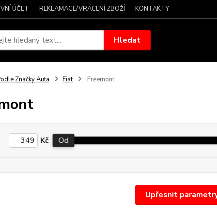
VNÍ ÚČET
REKLAMACE/VRÁCENÍ ZBOŽÍ
KONTAKTY
Hledat
odle Značky Auta
Fiat
Freemont
emont
Kč
Od
Upřesnit parametr