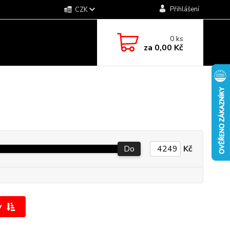
Přihlášení
CZK
0
ks
za
0,00 Kč
Do
Kč
y