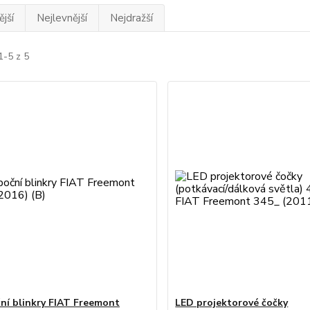
jší
Nejlevnější
Nejdražší
1-5 z 5
ní blinkry FIAT Freemont
LED projektorové čočky