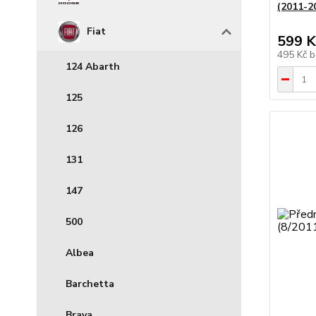
(2011-20
Fiat
599 K
495 Kč
b
124 Abarth
125
126
131
147
500
Albea
Barchetta
Brava