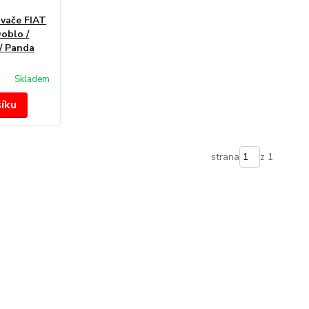
ovače FIAT
Doblo /
 / Panda
Skladem
šíku
strana
z 1