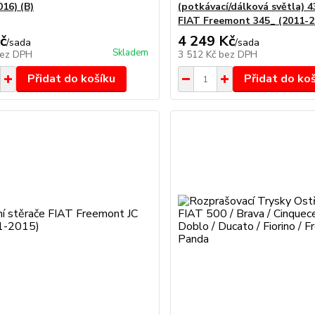
16) (B)
(potkávací/dálková světla) 
FIAT Freemont 345_ (2011-2
č
4 249 Kč
/
sada
/
sada
Skladem
ez DPH
3 512 Kč
bez DPH
Přidat do košíku
Přidat do ko