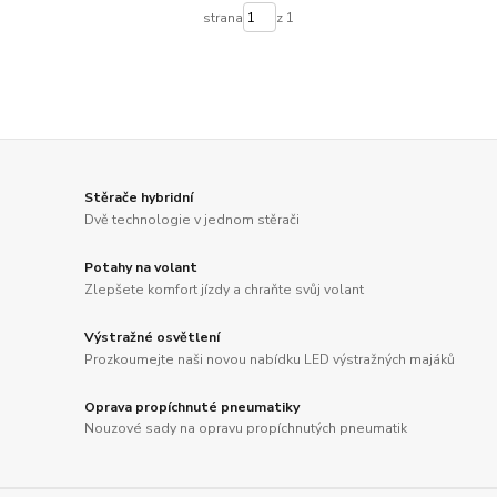
strana
z 1
Stěrače hybridní
Dvě technologie v jednom stěrači
Potahy na volant
Zlepšete komfort jízdy a chraňte svůj volant
Výstražné osvětlení
Prozkoumejte naši novou nabídku LED výstražných majáků
Oprava propíchnuté pneumatiky
Nouzové sady na opravu propíchnutých pneumatik