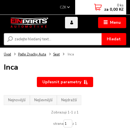
0
ks
CZK
za
0,00 Kč
Menu
Hledat
Úvod
Podle Značky Auta
Seat
Inca
Inca
Upřesnit parametry
Nejnovější
Nejlevnější
Nejdražší
Zobrazuji 1-1 z 1
strana
z 1