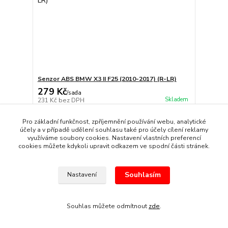
Senzor ABS BMW X3 II F25 (2010-2017) (R-LR)
279 Kč
/
sada
Skladem
231 Kč
bez DPH
Přidat do košíku
Pro základní funkčnost, zpříjemnění používání webu, analytické
účely a v případě udělení souhlasu také pro účely cílení reklamy
využíváme soubory cookies. Nastavení vlastních preferencí
cookies můžete kdykoli upravit odkazem ve spodní části stránek.
Souhlasím
Nastavení
Souhlas můžete odmítnout
zde
.