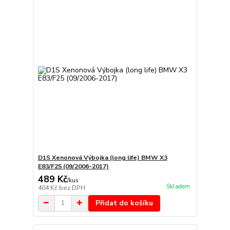
D1S Xenonová Výbojka (long life) BMW X3
E83/F25 (09/2006-2017)
489 Kč
/
kus
Skladem
404 Kč
bez DPH
Přidat do košíku