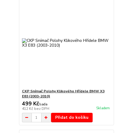
CKP Snímač Polohy Klikového Hřídele BMW X3
E83 (2003-2010)
499 Kč
/
sada
Skladem
412 Kč
bez DPH
Přidat do košíku