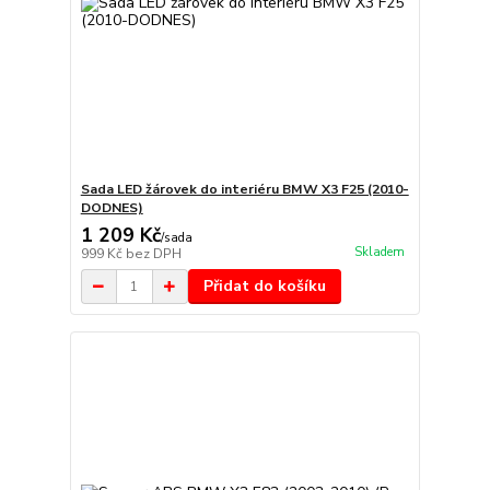
Sada LED žárovek do interiéru BMW X3 F25 (2010-
DODNES)
1 209 Kč
/
sada
Skladem
999 Kč
bez DPH
Přidat do košíku