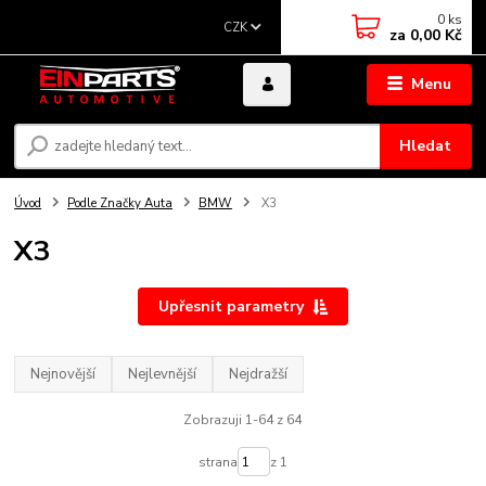
0
ks
CZK
za
0,00 Kč
Menu
Hledat
Úvod
Podle Značky Auta
BMW
X3
X3
Upřesnit parametry
Nejnovější
Nejlevnější
Nejdražší
Zobrazuji 1-64 z 64
strana
z 1