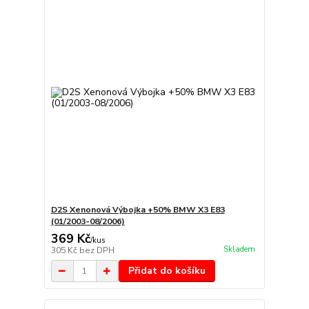
D2S Xenonová Výbojka +50% BMW X3 E83
(01/2003-08/2006)
369 Kč
/
kus
Skladem
305 Kč
bez DPH
Přidat do košíku