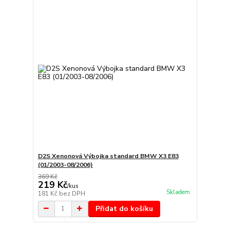
D2S Xenonová Výbojka standard BMW X3 E83
(01/2003-08/2006)
369 Kč
219 Kč
/
kus
Skladem
181 Kč
bez DPH
Přidat do košíku