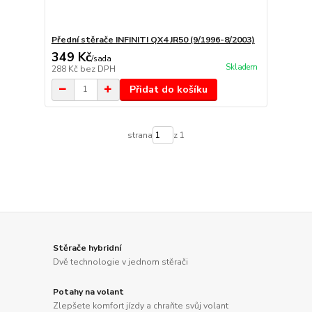
Přední stěrače INFINITI QX4 JR50 (9/1996-8/2003)
349 Kč
/
sada
Skladem
288 Kč
bez DPH
Přidat do košíku
strana
z 1
Stěrače hybridní
Dvě technologie v jednom stěrači
Potahy na volant
Zlepšete komfort jízdy a chraňte svůj volant