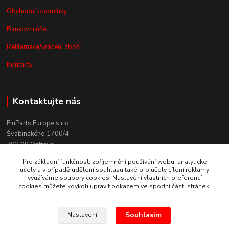
Obchodní podmínky
Bankovní účet
Reklamace/vrácení zboží
Kontakty
Kontaktujte nás
EinParts Europe s.r.o.
Švabinského 1700/4
702 00 Ostrava
Pro základní funkčnost, zpříjemnění používání webu, analytické
+420 558 080 004
účely a v případě udělení souhlasu také pro účely cílení reklamy
(po. - pá. 9:00-13:00)
využíváme soubory cookies. Nastavení vlastních preferencí
cookies můžete kdykoli upravit odkazem ve spodní části stránek.
obchod@einparts.cz
Souhlasím
Nastavení