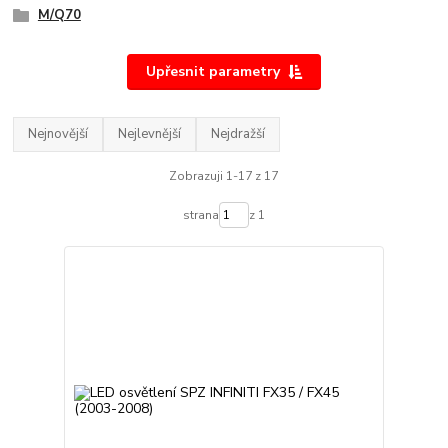
M/Q70
Upřesnit parametry
Nejnovější
Nejlevnější
Nejdražší
Zobrazuji 1-17 z 17
strana
z 1