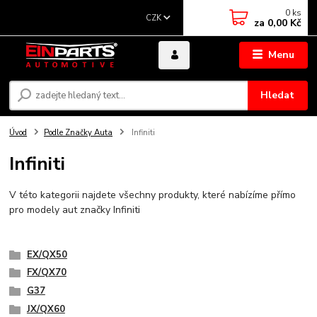
0
ks
CZK
za
0,00 Kč
Menu
Hledat
Úvod
Podle Značky Auta
Infiniti
Infiniti
V této kategorii najdete všechny produkty, které nabízíme přímo
pro modely aut značky Infiniti
EX/QX50
FX/QX70
G37
JX/QX60