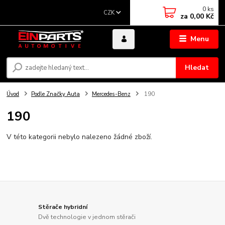
0
ks
CZK
za
0,00 Kč
Menu
Hledat
Úvod
Podle Značky Auta
Mercedes-Benz
190
190
V této kategorii nebylo nalezeno žádné zboží.
Stěrače hybridní
Dvě technologie v jednom stěrači