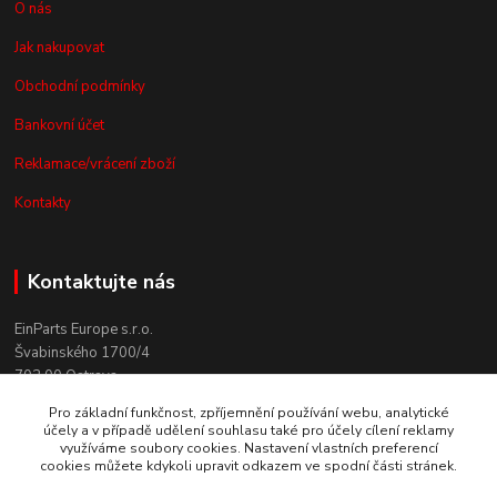
O nás
Jak nakupovat
Obchodní podmínky
Bankovní účet
Reklamace/vrácení zboží
Kontakty
Kontaktujte nás
EinParts Europe s.r.o.
Švabinského 1700/4
702 00 Ostrava
Pro základní funkčnost, zpříjemnění používání webu, analytické
+420 558 080 004
účely a v případě udělení souhlasu také pro účely cílení reklamy
(po. - pá. 9:00-13:00)
využíváme soubory cookies. Nastavení vlastních preferencí
cookies můžete kdykoli upravit odkazem ve spodní části stránek.
obchod@einparts.cz