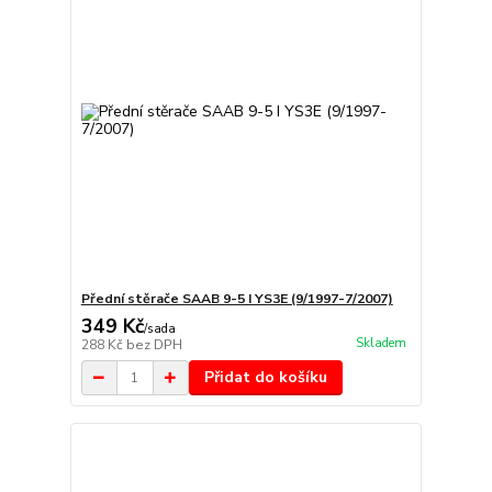
Přední stěrače SAAB 9-5 I YS3E (9/1997-7/2007)
349 Kč
/
sada
Skladem
288 Kč
bez DPH
Přidat do košíku