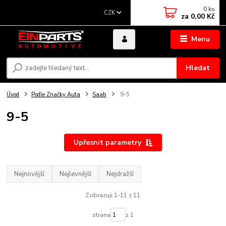
0
ks
CZK
za
0,00 Kč
Menu
Hledat
Úvod
Podle Značky Auta
Saab
9-5
9-5
Upřesnit parametry
Nejnovější
Nejlevnější
Nejdražší
Zobrazuji 1-11 z 11
strana
z 1