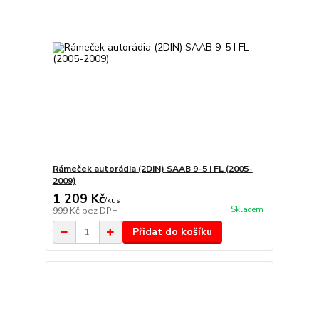
Rámeček autorádia (2DIN) SAAB 9-5 I FL (2005-
2009)
1 209 Kč
/
kus
Skladem
999 Kč
bez DPH
Přidat do košíku