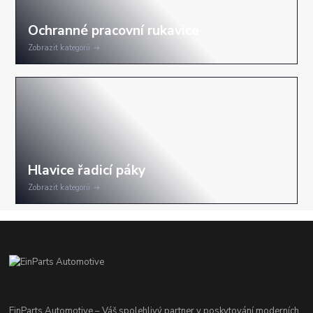
Zobrazit kategorii
Zobrazit kategorii
EinParts Automotive – Váš spolehlivý partner v poskytování moderních