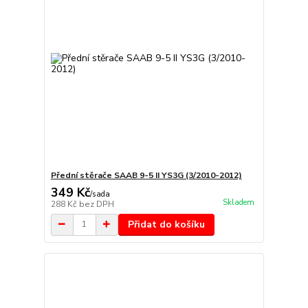
Přední stěrače SAAB 9-5 II YS3G (3/2010-2012)
349 Kč
/
sada
Skladem
288 Kč
bez DPH
Přidat do košíku