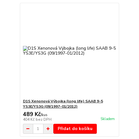
D1S Xenonová Výbojka (long life) SAAB 9-5
YS3E/YS3G (09/1997-01/2012)
489 Kč
/
kus
Skladem
404 Kč
bez DPH
Přidat do košíku