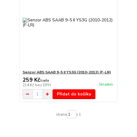
Senzor ABS SAAB 9-5 II YS3G (2010-2012) (F-LR)
259 Kč
/
sada
Skladem
214 Kč
bez DPH
Přidat do košíku
strana
z 1