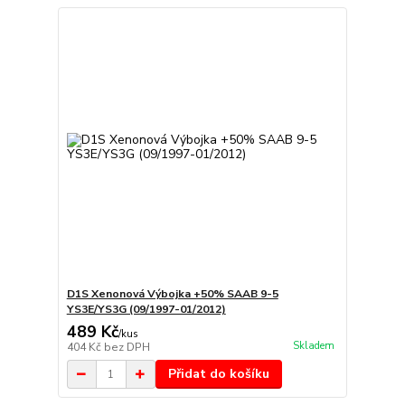
D1S Xenonová Výbojka +50% SAAB 9-5
YS3E/YS3G (09/1997-01/2012)
489 Kč
/
kus
Skladem
404 Kč
bez DPH
Přidat do košíku