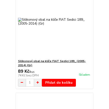
Silikonový obal na klíče FIAT Sedici 189_ (2005-
2014) (Gr)
89 Kč
/
kus
Skladem
74 Kč
bez DPH
Přidat do košíku