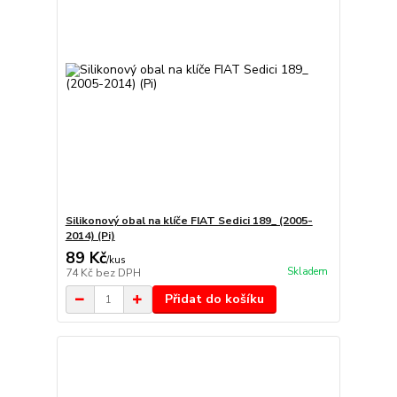
Silikonový obal na klíče FIAT Sedici 189_ (2005-
2014) (Pi)
89 Kč
/
kus
Skladem
74 Kč
bez DPH
Přidat do košíku