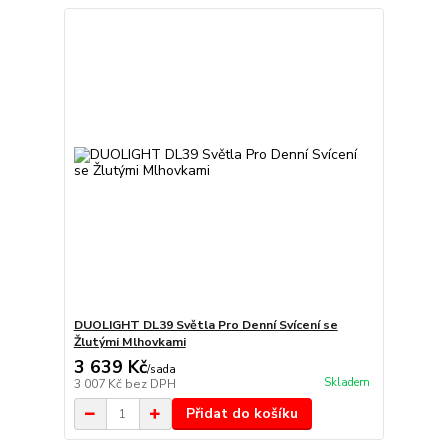
DUOLIGHT DL39 Světla Pro Denní Svícení se
Žlutými Mlhovkami
3 639 Kč
/
sada
Skladem
3 007 Kč
bez DPH
Přidat do košíku