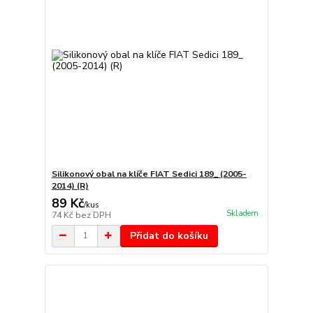
Silikonový obal na klíče FIAT Sedici 189_ (2005-
2014) (R)
89 Kč
/
kus
Skladem
74 Kč
bez DPH
Přidat do košíku