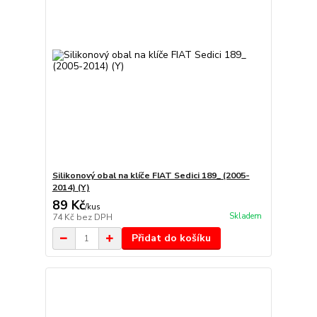
Silikonový obal na klíče FIAT Sedici 189_ (2005-
2014) (Y)
89 Kč
/
kus
Skladem
74 Kč
bez DPH
Přidat do košíku