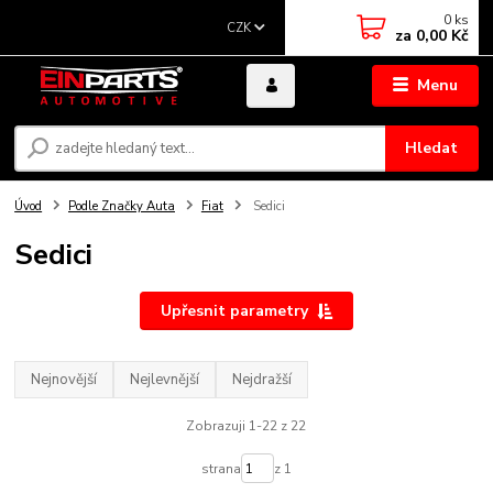
0
ks
CZK
za
0,00 Kč
Menu
Hledat
Úvod
Podle Značky Auta
Fiat
Sedici
Sedici
Upřesnit parametry
Nejnovější
Nejlevnější
Nejdražší
Zobrazuji 1-22 z 22
strana
z 1