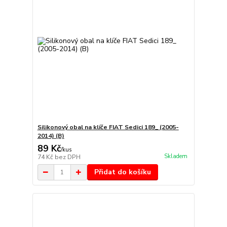
Silikonový obal na klíče FIAT Sedici 189_ (2005-
2014) (B)
89 Kč
/
kus
Skladem
74 Kč
bez DPH
Přidat do košíku