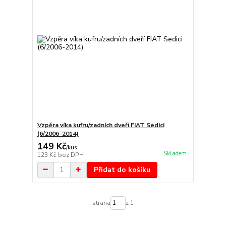
Vzpěra víka kufru/zadních dveří FIAT Sedici
(6/2006-2014)
149 Kč
/
kus
Skladem
123 Kč
bez DPH
Přidat do košíku
strana
z 1