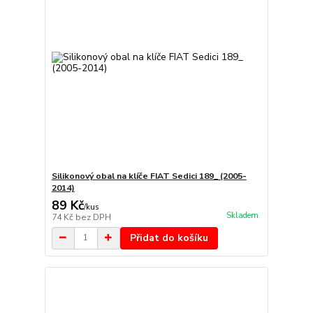
Silikonový obal na klíče FIAT Sedici 189_ (2005-
2014)
89 Kč
/
kus
Skladem
74 Kč
bez DPH
Přidat do košíku