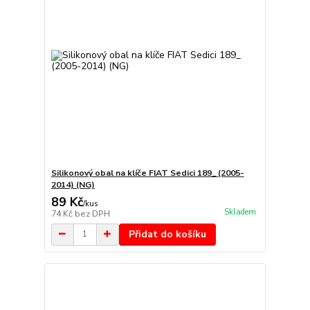
Silikonový obal na klíče FIAT Sedici 189_ (2005-
2014) (NG)
89 Kč
/
kus
Skladem
74 Kč
bez DPH
Přidat do košíku