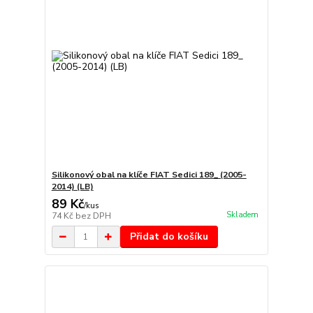
Silikonový obal na klíče FIAT Sedici 189_ (2005-
2014) (LB)
89 Kč
/
kus
Skladem
74 Kč
bez DPH
Přidat do košíku