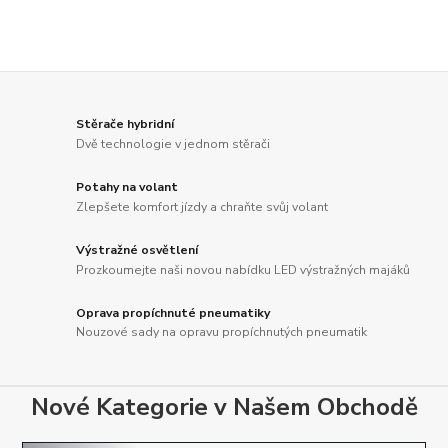
Stěrače hybridní
Dvě technologie v jednom stěrači
Potahy na volant
Zlepšete komfort jízdy a chraňte svůj volant
Výstražné osvětlení
Prozkoumejte naši novou nabídku LED výstražných majáků
Oprava propíchnuté pneumatiky
Nouzové sady na opravu propíchnutých pneumatik
Nové Kategorie v Našem Obchodě