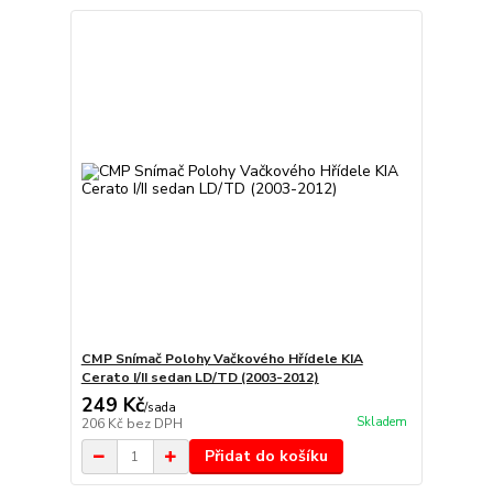
CMP Snímač Polohy Vačkového Hřídele KIA
Cerato I/II sedan LD/TD (2003-2012)
249 Kč
/
sada
Skladem
206 Kč
bez DPH
Přidat do košíku