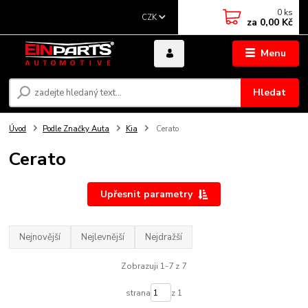
0
ks
CZK
za
0,00 Kč
Menu
Hledat
Úvod
Podle Značky Auta
Kia
Cerato
Cerato
Upřesnit parametry
Nejnovější
Nejlevnější
Nejdražší
Zobrazuji 1-7 z 7
strana
z 1