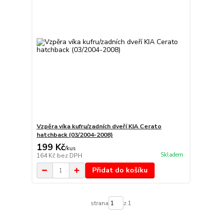
Vzpěra víka kufru/zadních dveří KIA Cerato
hatchback (03/2004-2008)
199 Kč
/
kus
Skladem
164 Kč
bez DPH
Přidat do košíku
strana
z 1