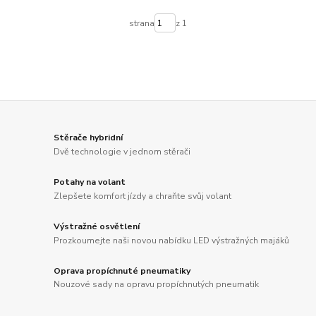
strana
z 1
Stěrače hybridní
Dvě technologie v jednom stěrači
Potahy na volant
Zlepšete komfort jízdy a chraňte svůj volant
Výstražné osvětlení
Prozkoumejte naši novou nabídku LED výstražných majáků
Oprava propíchnuté pneumatiky
Nouzové sady na opravu propíchnutých pneumatik