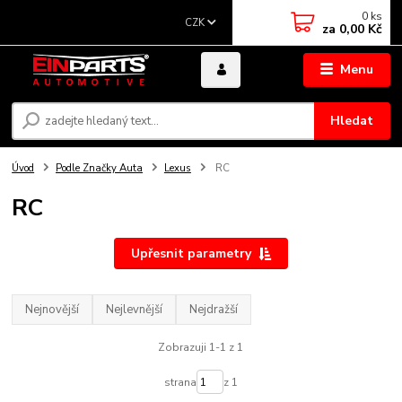
0
ks
CZK
za
0,00 Kč
Menu
Hledat
Úvod
Podle Značky Auta
Lexus
RC
RC
Upřesnit parametry
Nejnovější
Nejlevnější
Nejdražší
Zobrazuji 1-1 z 1
strana
z 1