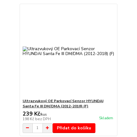
Ultrazvukový OE Parkovací Senzor HYUNDAI
Santa Fe III DM/DMA (2012-2018) (F)
239 Kč
/
kus
Skladem
198 Kč
bez DPH
Přidat do košíku