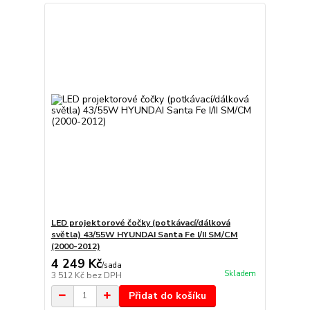
LED projektorové čočky (potkávací/dálková
světla) 43/55W HYUNDAI Santa Fe I/II SM/CM
(2000-2012)
4 249 Kč
/
sada
Skladem
3 512 Kč
bez DPH
Přidat do košíku