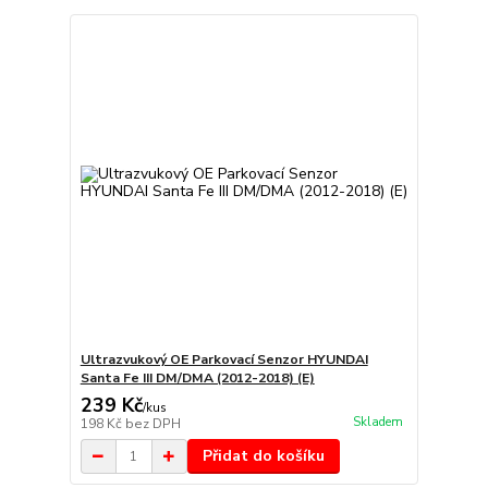
Ultrazvukový OE Parkovací Senzor HYUNDAI
Santa Fe III DM/DMA (2012-2018) (E)
239 Kč
/
kus
Skladem
198 Kč
bez DPH
Přidat do košíku