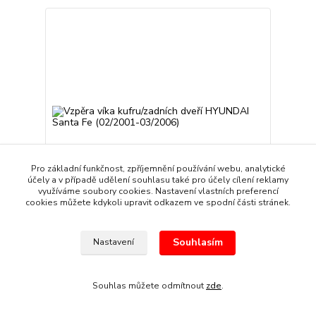
Pro základní funkčnost, zpříjemnění používání webu, analytické
účely a v případě udělení souhlasu také pro účely cílení reklamy
využíváme soubory cookies. Nastavení vlastních preferencí
cookies můžete kdykoli upravit odkazem ve spodní části stránek.
Vzpěra víka kufru/zadních dveří HYUNDAI Santa Fe
Souhlasím
Nastavení
(02/2001-03/2006)
149 Kč
/
kus
Skladem
123 Kč
bez DPH
Souhlas můžete odmítnout
zde
.
Přidat do košíku