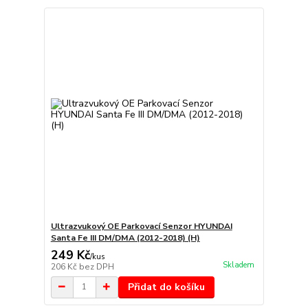
Ultrazvukový OE Parkovací Senzor HYUNDAI
Santa Fe III DM/DMA (2012-2018) (H)
249 Kč
/
kus
Skladem
206 Kč
bez DPH
Přidat do košíku