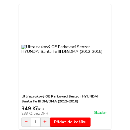
Ultrazvukový OE Parkovací Senzor HYUNDAI
Santa Fe III DM/DMA (2012-2018)
349 Kč
/
kus
Skladem
288 Kč
bez DPH
Přidat do košíku