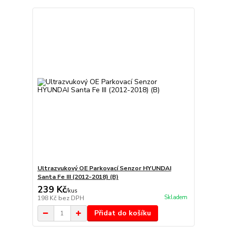
Ultrazvukový OE Parkovací Senzor HYUNDAI
Santa Fe III (2012-2018) (B)
239 Kč
/
kus
Skladem
198 Kč
bez DPH
Přidat do košíku