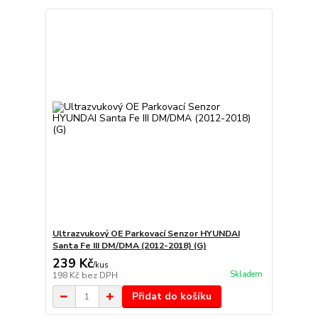
Ultrazvukový OE Parkovací Senzor HYUNDAI
Santa Fe III DM/DMA (2012-2018) (G)
239 Kč
/
kus
Skladem
198 Kč
bez DPH
Přidat do košíku