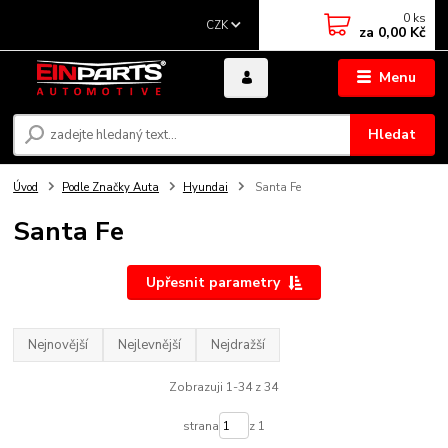
0
ks
CZK
za
0,00 Kč
Menu
Hledat
Úvod
Podle Značky Auta
Hyundai
Santa Fe
Santa Fe
Upřesnit parametry
Nejnovější
Nejlevnější
Nejdražší
Zobrazuji 1-34 z 34
strana
z 1