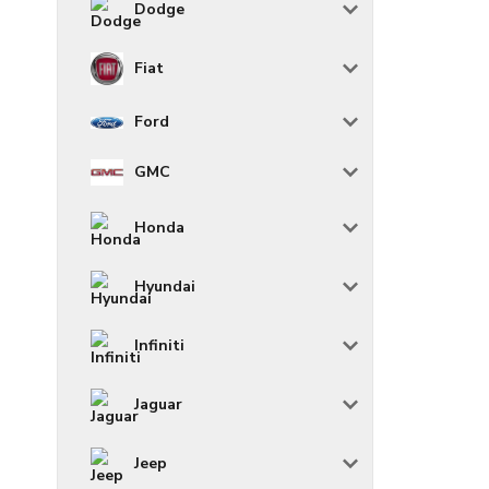
Dodge
Fiat
Ford
GMC
Honda
Hyundai
Infiniti
Jaguar
Jeep