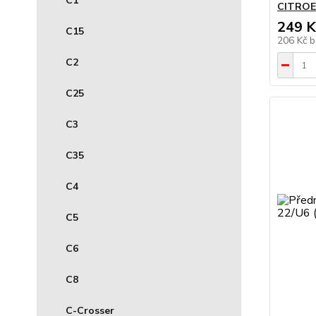
C1
CITROEN
249 K
C15
206 Kč
b
C2
C25
C3
C35
C4
C5
C6
C8
C-Crosser