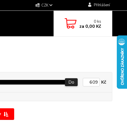
Přihlášení
CZK
0
ks
za
0,00 Kč
Do
Kč
y