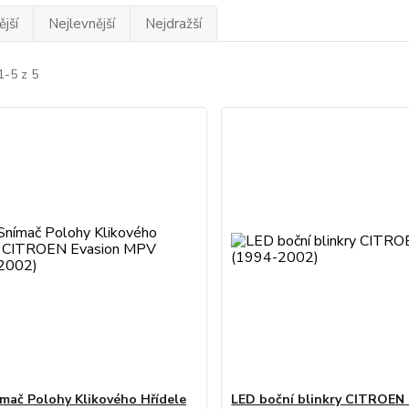
jší
Nejlevnější
Nejdražší
1-5 z 5
mač Polohy Klikového Hřídele
LED boční blinkry CITROEN 