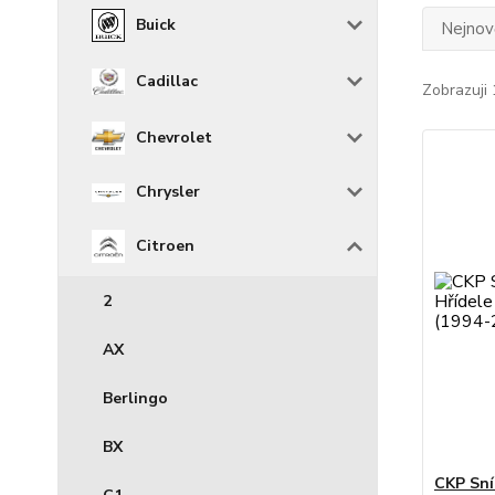
Buick
Nejnově
Cadillac
Zobrazuji 
Chevrolet
Chrysler
Citroen
2
AX
Berlingo
BX
CKP Sní