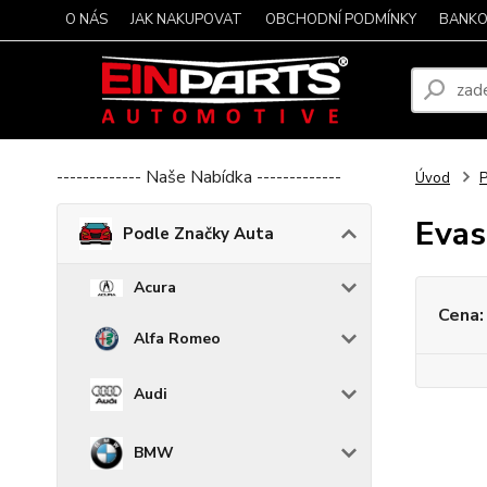
O NÁS
JAK NAKUPOVAT
OBCHODNÍ PODMÍNKY
BANKO
------------- Naše Nabídka -------------
Úvod
P
Evas
Podle Značky Auta
Acura
Cena:
Alfa Romeo
Audi
BMW