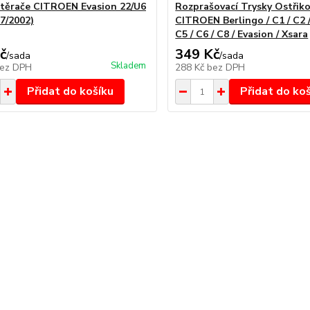
stěrače CITROEN Evasion 22/U6
Rozprašovací Trysky Ostřik
-7/2002)
CITROEN Berlingo / C1 / C2 /
C5 / C6 / C8 / Evasion / Xsara
č
349 Kč
/
sada
/
sada
Skladem
ez DPH
288 Kč
bez DPH
Přidat do košíku
Přidat do ko