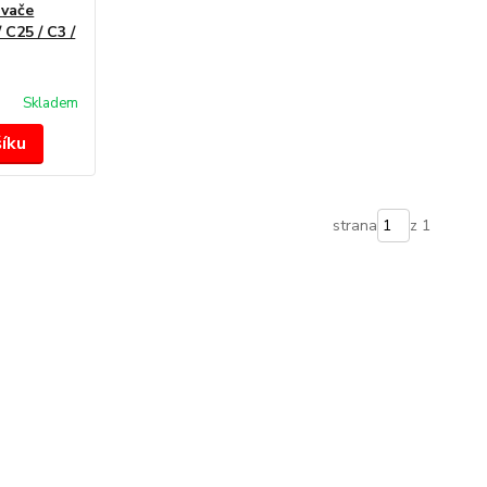
ovače
 C25 / C3 /
Skladem
šíku
strana
z 1