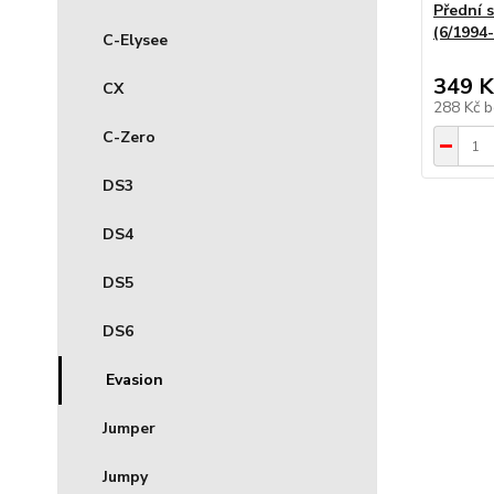
Přední 
(6/1994
C-Elysee
349 K
CX
288 Kč
b
C-Zero
DS3
DS4
DS5
DS6
Evasion
Jumper
Jumpy