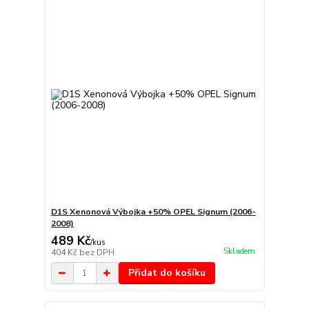
D1S Xenonová Výbojka +50% OPEL Signum (2006-
2008)
489 Kč
/
kus
Skladem
404 Kč
bez DPH
Přidat do košíku