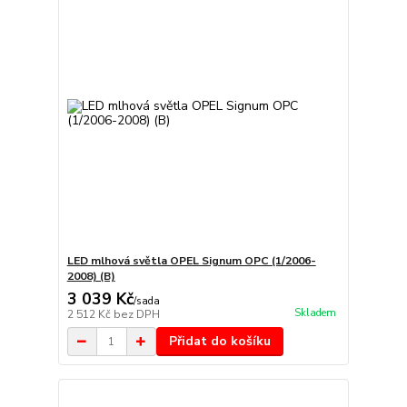
LED mlhová světla OPEL Signum OPC (1/2006-
2008) (B)
3 039 Kč
/
sada
Skladem
2 512 Kč
bez DPH
Přidat do košíku