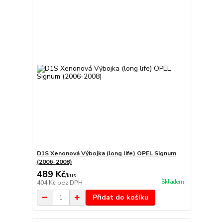
D1S Xenonová Výbojka (long life) OPEL Signum
(2006-2008)
489 Kč
/
kus
Skladem
404 Kč
bez DPH
Přidat do košíku