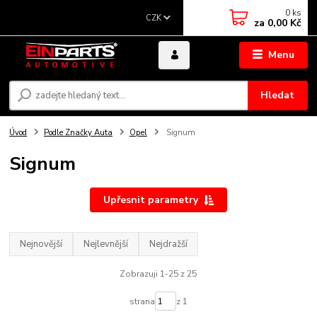
0
ks
CZK
za
0,00 Kč
Menu
Hledat
Úvod
Podle Značky Auta
Opel
Signum
Signum
Upřesnit parametry
Nejnovější
Nejlevnější
Nejdražší
Zobrazuji 1-25 z 25
strana
z 1