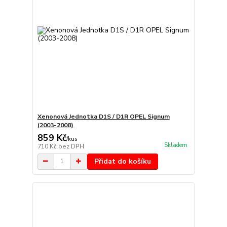
Xenonová Jednotka D1S / D1R OPEL Signum
(2003-2008)
859 Kč
/
kus
Skladem
710 Kč
bez DPH
Přidat do košíku