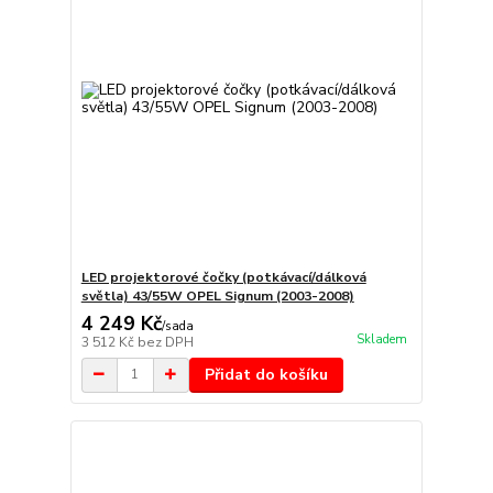
LED projektorové čočky (potkávací/dálková
světla) 43/55W OPEL Signum (2003-2008)
4 249 Kč
/
sada
Skladem
3 512 Kč
bez DPH
Přidat do košíku