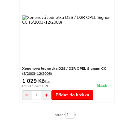
Xenonová Jednotka D2S / D2R OPEL Signum CC
(5/2003-12/2008)
1 029 Kč
/
kus
Skladem
850 Kč
bez DPH
Přidat do košíku
strana
z 1