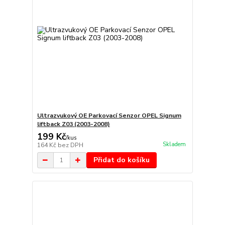
Ultrazvukový OE Parkovací Senzor OPEL Signum
liftback Z03 (2003-2008)
199 Kč
/
kus
Skladem
164 Kč
bez DPH
Přidat do košíku