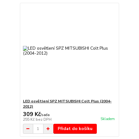
LED osvětlení SPZ MITSUBISHI Colt Plus (2004-
2012)
309 Kč
/
sada
Skladem
255 Kč
bez DPH
Přidat do košíku