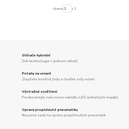
strana
z 1
Stěrače hybridní
Dvě technologie v jednom stěrači
Potahy na volant
Zlepšete komfort jízdy a chraňte svůj volant
Výstražné osvětlení
Prozkoumejte naši novou nabídku LED výstražných majáků
Oprava propíchnuté pneumatiky
Nouzové sady na opravu propíchnutých pneumatik