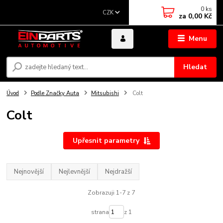
0
ks
CZK
za
0,00 Kč
Menu
Hledat
Úvod
Podle Značky Auta
Mitsubishi
Colt
Colt
Upřesnit parametry
Nejnovější
Nejlevnější
Nejdražší
Zobrazuji 1-7 z 7
strana
z 1