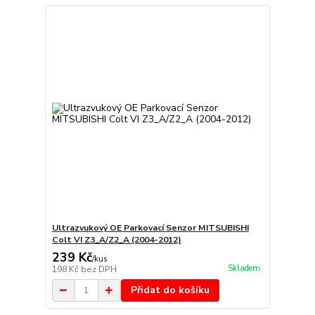
Ultrazvukový OE Parkovací Senzor MITSUBISHI
Colt VI Z3_A/Z2_A (2004-2012)
239 Kč
/
kus
Skladem
198 Kč
bez DPH
Přidat do košíku