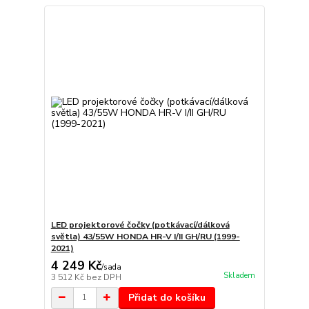
LED projektorové čočky (potkávací/dálková
světla) 43/55W HONDA HR-V I/II GH/RU (1999-
2021)
4 249 Kč
/
sada
Skladem
3 512 Kč
bez DPH
Přidat do košíku