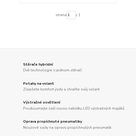
strana
z 1
Stěrače hybridní
Dvě technologie v jednom stěrači
Potahy na volant
Zlepšete komfort jízdy a chraňte svůj volant
Výstražné osvětlení
Prozkoumejte naši novou nabídku LED výstražných majáků
Oprava propíchnuté pneumatiky
Nouzové sady na opravu propíchnutých pneumatik