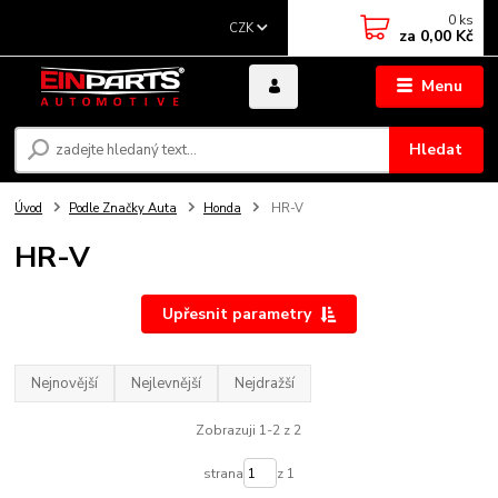
0
ks
CZK
za
0,00 Kč
Menu
Hledat
Úvod
Podle Značky Auta
Honda
HR-V
HR-V
Upřesnit parametry
Nejnovější
Nejlevnější
Nejdražší
Zobrazuji 1-2 z 2
strana
z 1