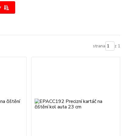
y
strana
z 1