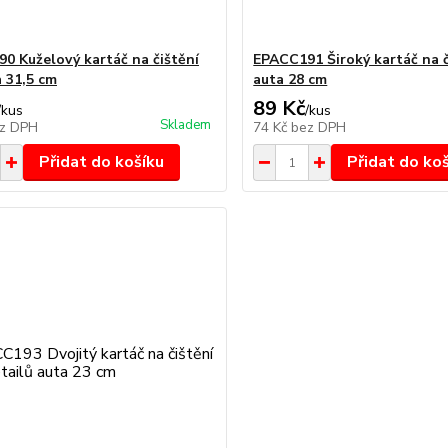
0 Kuželový kartáč na čištění
EPACC191 Široký kartáč na č
a 31,5 cm
auta 28 cm
89 Kč
/
kus
/
kus
Skladem
z DPH
74 Kč
bez DPH
Přidat do košíku
Přidat do ko