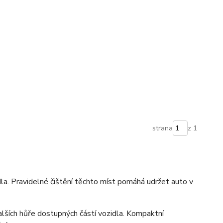
strana
z 1
dla. Pravidelné čištění těchto míst pomáhá udržet auto v
dalších hůře dostupných částí vozidla. Kompaktní