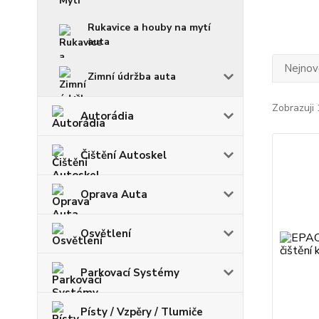
Rukavice a houby na mytí
auta
Nejnově
Zimní údržba auta
Zobrazuji 
Autorádia
Čištění Autoskel
Oprava Auta
Osvětlení
Parkovací Systémy
Písty / Vzpěry / Tlumiče