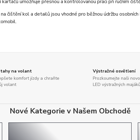
 kartáčů umožňuje přesnou a kontrolovanou práci při ručním čiště
a čištění kol a detailů jsou vhodné pro běžnou údržbu osobních i
tomobil.
tahy na volant
Výstražné osvětlení
epšete komfort jízdy a chraňte
Prozkoumejte naši nov
ůj volant
LED výstražných maják
Nové Kategorie v Našem Obchodě