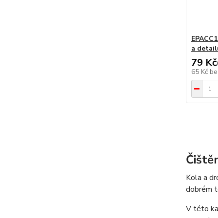
EPACC19
a detai
79 Kč
65 Kč
be
Čištěn
Kola a dr
dobrém te
V této ka