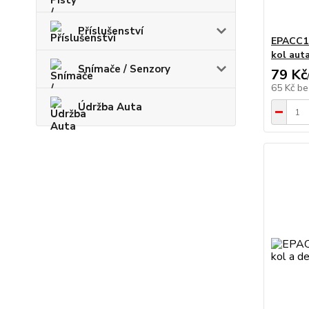
Příslušenství
EPACC19
kol aut
Snímače / Senzory
79 Kč
65 Kč
be
Údržba Auta