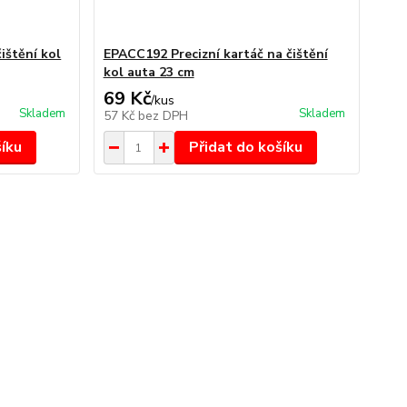
ištění kol
EPACC192 Precizní kartáč na čištění
kol auta 23 cm
69 Kč
/
kus
Skladem
Skladem
57 Kč
bez DPH
šíku
Přidat do košíku