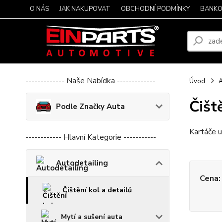
O NÁS
JAK NAKUPOVAT
OBCHODNÍ PODMÍNKY
BANKO
------------- Naše Nabídka -------------
Úvod
A
Čišt
Podle Značky Auta
Kartáče u
------------ Hlavní Kategorie -----------
Autodetailing
Cena:
Čištění kol a detailů
Mytí a sušení auta