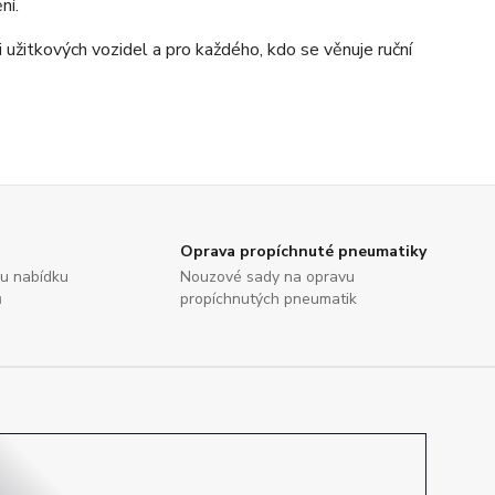
ní.
 užitkových vozidel a pro každého, kdo se věnuje ruční
Oprava propíchnuté pneumatiky
ou nabídku
Nouzové sady na opravu
ů
propíchnutých pneumatik