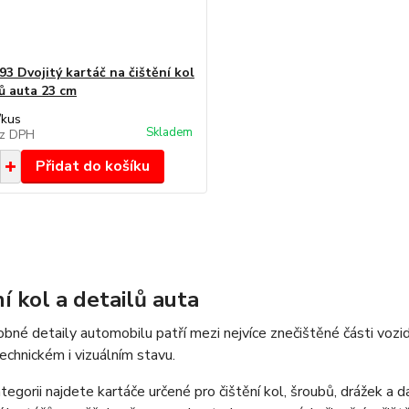
3 Dvojitý kartáč na čištění kol
lů auta 23 cm
/
kus
Skladem
z DPH
Přidat do košíku
í kol a detailů auta
obné detaily automobilu patří mezi nejvíce znečištěné části vozi
chnickém i vizuálním stavu.
tegorii najdete kartáče určené pro čištění kol, šroubů, drážek a 