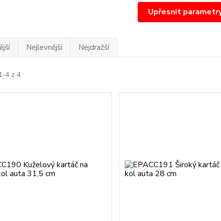
Upřesnit parametr
jší
Nejlevnější
Nejdražší
1-4 z 4