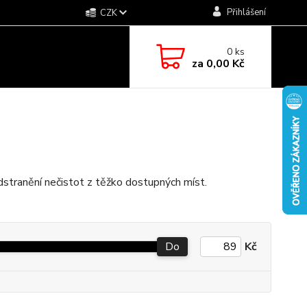
Přihlášení
CZK
0
ks
za
0,00 Kč
odstranění nečistot z těžko dostupných míst.
Do
Kč