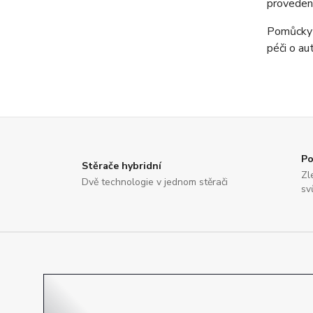
provedení
Pomůcky n
péči o au
Po
Stěrače hybridní
Zl
Dvě technologie v jednom stěrači
sv