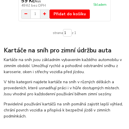
59 Kč
/
kus
Skladem
49 Kč
bez DPH
Přidat do košíku
strana
z 1
Kartáče na sníh pro zimní údržbu auta
Kartáče na sníh jsou základním vybavením každého automobilu v
zimním období. Umožňují rychlé a pohodlné odstranění sněhu z
karoserie, oken i střechy vozidla před jízdou.
V této kategorii najdete kartáče na sníh v různých délkách a
provedeních, které usnadňují práci i v hůře dostupných místech.
Jsou vhodné pro každodenní používání během zimní sezóny.
Pravidelné používání kartáčů na sníh pomáhá zajistit lepší výhled,
chrání povrch vozidla a přispívá k bezpečné jízdě v zimních
podmínkách.