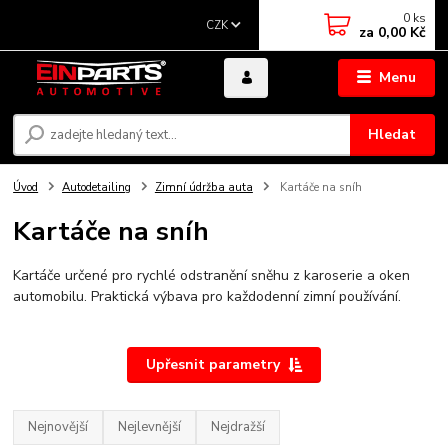
0
ks
CZK
za
0,00 Kč
Menu
Hledat
Úvod
Autodetailing
Zimní údržba auta
Kartáče na sníh
Kartáče na sníh
Kartáče určené pro rychlé odstranění sněhu z karoserie a oken
automobilu. Praktická výbava pro každodenní zimní používání.
Upřesnit parametry
Nejnovější
Nejlevnější
Nejdražší