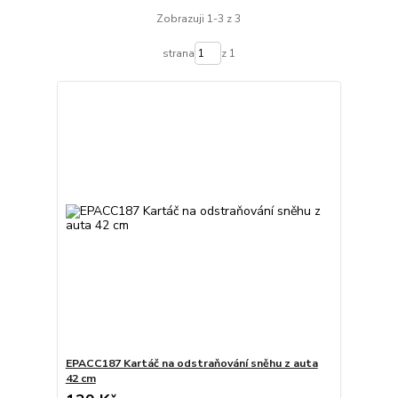
Zobrazuji 1-3 z 3
strana
z 1
EPACC187 Kartáč na odstraňování sněhu z auta
42 cm