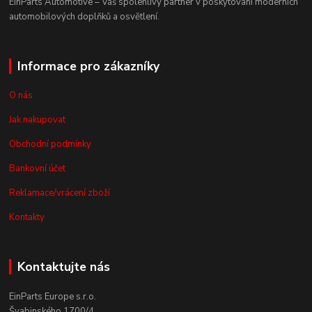
EinParts Automotive – Váš spolehlivý partner v poskytování moderních
automobilových doplňků a osvětlení.
Informace pro zákazníky
O nás
Jak nakupovat
Obchodní podmínky
Bankovní účet
Reklamace/vrácení zboží
Kontakty
Kontaktujte nás
EinParts Europe s.r.o.
Švabinského 1700/4