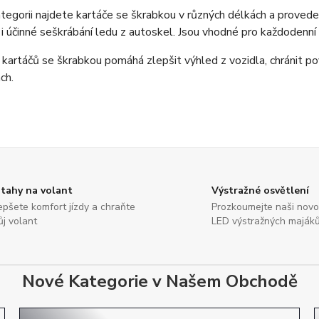
tegorii najdete kartáče se škrabkou v různých délkách a provede
 i účinné seškrábání ledu z autoskel. Jsou vhodné pro každodenní
 kartáčů se škrabkou pomáhá zlepšit výhled z vozidla, chránit po
ch.
tahy na volant
Výstražné osvětlení
epšete komfort jízdy a chraňte
Prozkoumejte naši nov
ůj volant
LED výstražných maják
Nové Kategorie v Našem Obchodě