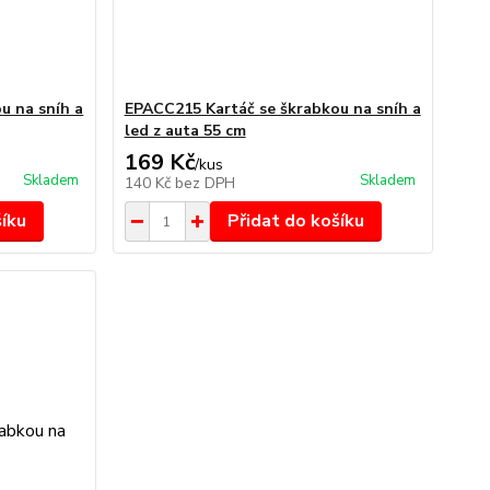
u na sníh a
EPACC215 Kartáč se škrabkou na sníh a
led z auta 55 cm
169 Kč
/
kus
Skladem
Skladem
140 Kč
bez DPH
šíku
Přidat do košíku