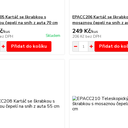
5 Kartáč se škrabkou s
EPACC206 Kartáč se škrabko
u čepelí na sníh z auta 70 cm
mosaznou čepelí na sníh z a
č
249 Kč
/
kus
/
kus
Skladem
ez DPH
206 Kč
bez DPH
Přidat do košíku
Přidat do ko