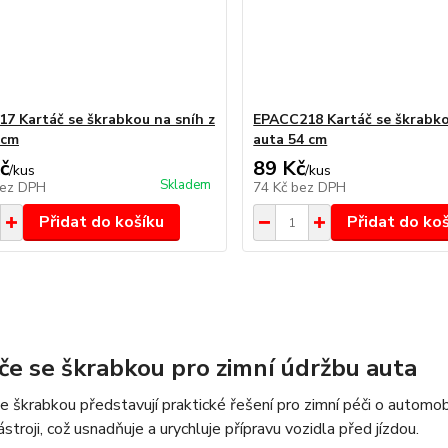
7 Kartáč se škrabkou na sníh z
EPACC218 Kartáč se škrabko
 cm
auta 54 cm
č
89 Kč
/
kus
/
kus
Skladem
ez DPH
74 Kč
bez DPH
Přidat do košíku
Přidat do ko
če se škrabkou pro zimní údržbu auta
e škrabkou představují praktické řešení pro zimní péči o automobil
stroji, což usnadňuje a urychluje přípravu vozidla před jízdou.