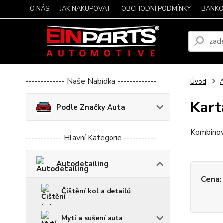
O NÁS
JAK NAKUPOVAT
OBCHODNÍ PODMÍNKY
BANKO
------------- Naše Nabídka -------------
Úvod
A
Kart
Podle Značky Auta
Kombinova
------------ Hlavní Kategorie -----------
Autodetailing
Cena:
Čištění kol a detailů
Mytí a sušení auta