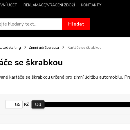
VNÍ ÚČET
REKLAMACE/VRÁCENÍ ZBOŽÍ
KONTAKTY
Hledat
utodetailing
Zimní údržba auta
Kartáče se škrabkou
áče se škrabkou
né kartáče se škrabkou určené pro zimní údržbu automobilu. Prak
Kč
Od