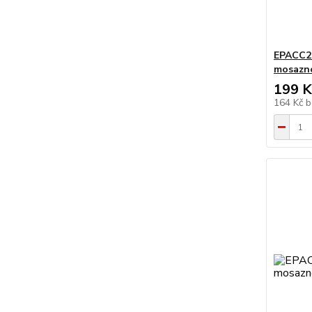
EPACC20
mosazno
199 K
164 Kč
b