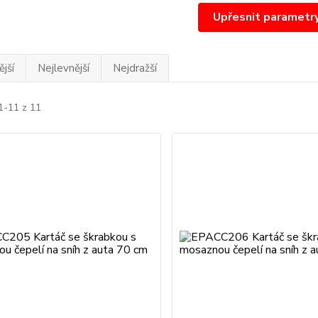
Upřesnit parametr
jší
Nejlevnější
Nejdražší
1-11 z 11