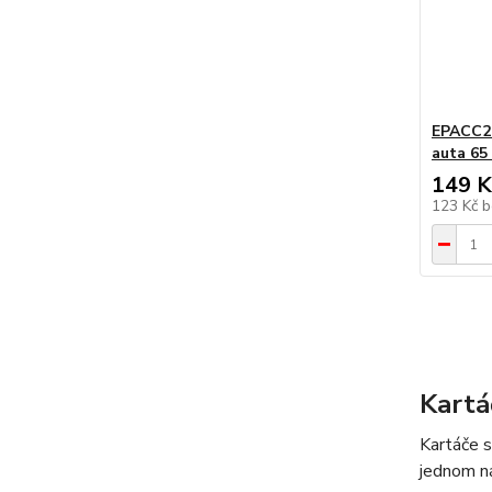
EPACC21
auta 65
149 K
123 Kč
b
Kartá
Kartáče s
jednom ná