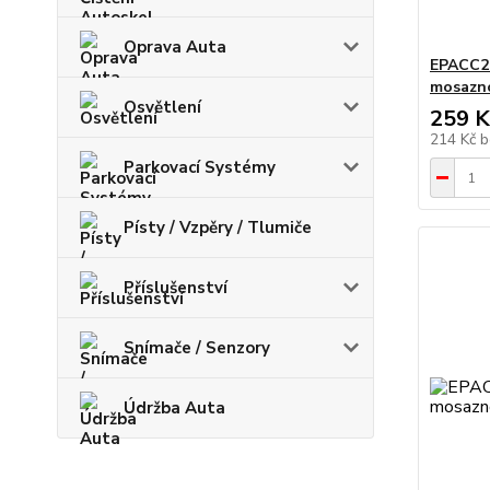
Oprava Auta
EPACC20
mosazno
Osvětlení
259 K
214 Kč
b
Parkovací Systémy
Písty / Vzpěry / Tlumiče
Příslušenství
Snímače / Senzory
Údržba Auta