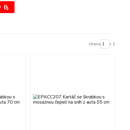
y
strana
z 1