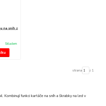
u na sníh z
Skladem
šíku
strana
z 1
. Kombinují funkci kartáče na sníh a škrabky na led v