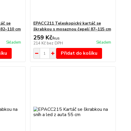
áč se
EPACC211 Teleskopický kartáč se
 82–110 cm
škrabkou s mosaznou čepelí 87–115 cm
259 Kč
/
kus
Skladem
Skladem
214 Kč
bez DPH
šíku
Přidat do košíku