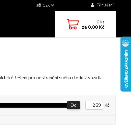
Přihlášení
CZK
0
ks
za
0,00 Kč
tické řešení pro odstranění sněhu i ledu z vozidla.
Do
Kč