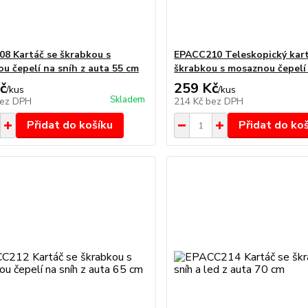
8 Kartáč se škrabkou s
EPACC210 Teleskopický kart
u čepelí na sníh z auta 55 cm
škrabkou s mosaznou čepelí
č
259 Kč
/
kus
/
kus
Skladem
ez DPH
214 Kč
bez DPH
Přidat do košíku
Přidat do ko