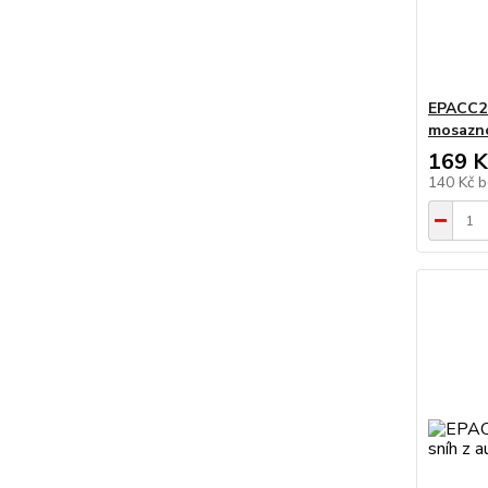
EPACC21
mosazno
169 K
140 Kč
b