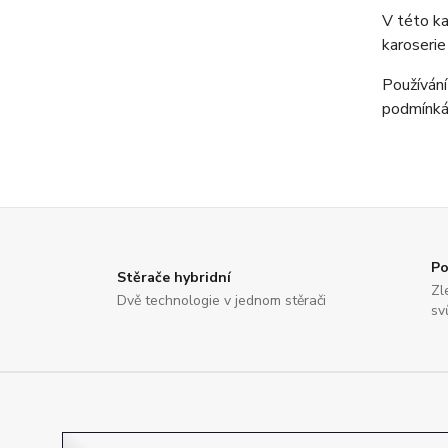
V této ka
karoserie
Používání
podmínká
Po
Stěrače hybridní
Zl
Dvě technologie v jednom stěrači
sv