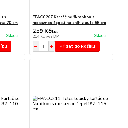
u s
EPACC207 Kartáč se škrabkou s
uta 70 cm
mosaznou čepelí na sníh z auta 55 cm
259 Kč
/
kus
Skladem
Skladem
214 Kč
bez DPH
šíku
Přidat do košíku