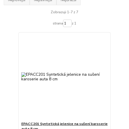
Zobrazuji 1-7 z 7
strana
z 1
EPACC201 Syntetická jelenice na sušení karoserie
auta 8 cm