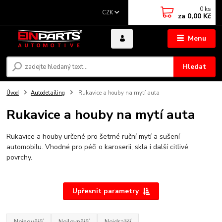
0
ks
CZK
za
0,00 Kč
Menu
Hledat
Úvod
Autodetailing
Rukavice a houby na mytí auta
Rukavice a houby na mytí auta
Rukavice a houby určené pro šetrné ruční mytí a sušení
automobilu. Vhodné pro péči o karoserii, skla i další citlivé
povrchy.
Upřesnit parametry
Nejnovější
Nejlevnější
Nejdražší