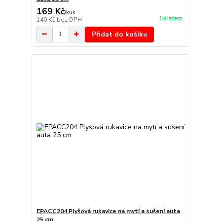
169 Kč
/
kus
Skladem
140 Kč
bez DPH
Přidat do košíku
EPACC204 Plyšová rukavice na mytí a sušení auta
25 cm