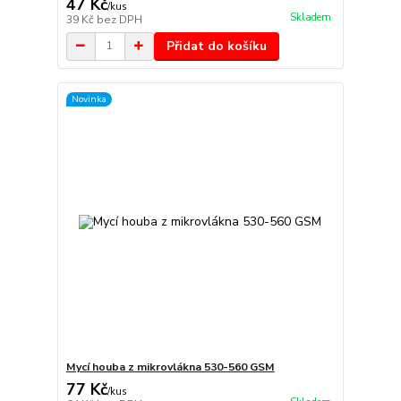
47 Kč
/
kus
Skladem
39 Kč
bez DPH
Přidat do košíku
Novinka
Mycí houba z mikrovlákna 530-560 GSM
77 Kč
/
kus