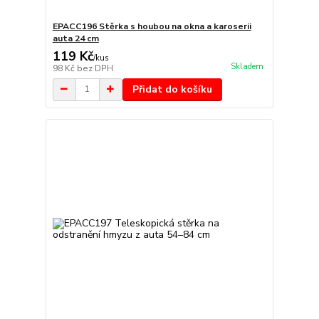
EPACC196 Stěrka s houbou na okna a karoserii
auta 24 cm
119 Kč
/
kus
Skladem
98 Kč
bez DPH
Přidat do košíku