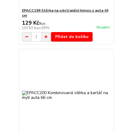
EPACC199 Stěrka na odstranění hmyzu z auta 43
cm
129 Kč
/
kus
Skladem
107 Kč
bez DPH
Přidat do košíku