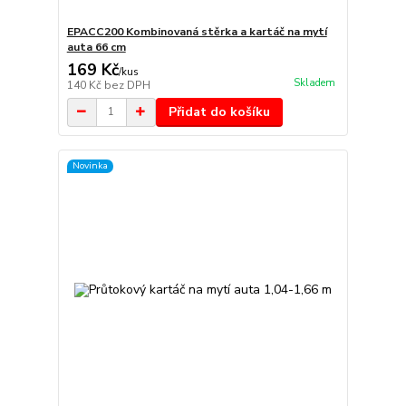
EPACC200 Kombinovaná stěrka a kartáč na mytí
auta 66 cm
169 Kč
/
kus
Skladem
140 Kč
bez DPH
Přidat do košíku
Novinka