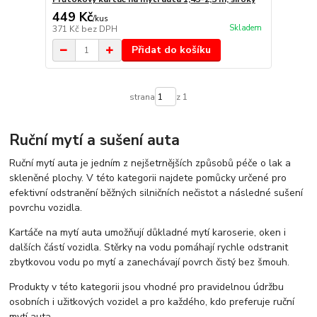
449 Kč
/
kus
Skladem
371 Kč
bez DPH
Přidat do košíku
strana
z 1
Ruční mytí a sušení auta
Ruční mytí auta je jedním z nejšetrnějších způsobů péče o lak a
skleněné plochy. V této kategorii najdete pomůcky určené pro
efektivní odstranění běžných silničních nečistot a následné sušení
povrchu vozidla.
Kartáče na mytí auta umožňují důkladné mytí karoserie, oken i
dalších částí vozidla. Stěrky na vodu pomáhají rychle odstranit
zbytkovou vodu po mytí a zanechávají povrch čistý bez šmouh.
Produkty v této kategorii jsou vhodné pro pravidelnou údržbu
osobních i užitkových vozidel a pro každého, kdo preferuje ruční
mytí auta.