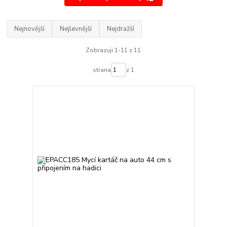
Nejnovější
Nejlevnější
Nejdražší
Zobrazuji 1-11 z 11
strana
z 1