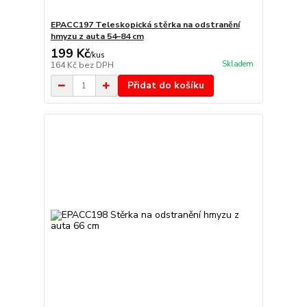
EPACC197 Teleskopická stěrka na odstranění
hmyzu z auta 54–84 cm
199 Kč
/
kus
Skladem
164 Kč
bez DPH
Přidat do košíku