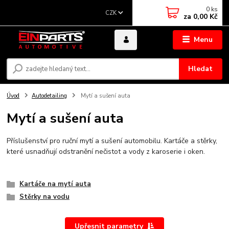
0
ks
CZK
za
0,00 Kč
Menu
Hledat
Úvod
Autodetailing
Mytí a sušení auta
Mytí a sušení auta
Příslušenství pro ruční mytí a sušení automobilu. Kartáče a stěrky,
které usnadňují odstranění nečistot a vody z karoserie i oken.
Kartáče na mytí auta
Stěrky na vodu
Upřesnit parametry