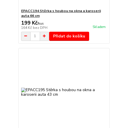
EPACC194 Stěrka s houbou na okna a karoserii
auta 66 cm
199 Kč
/
kus
Skladem
164 Kč
bez DPH
Přidat do košíku