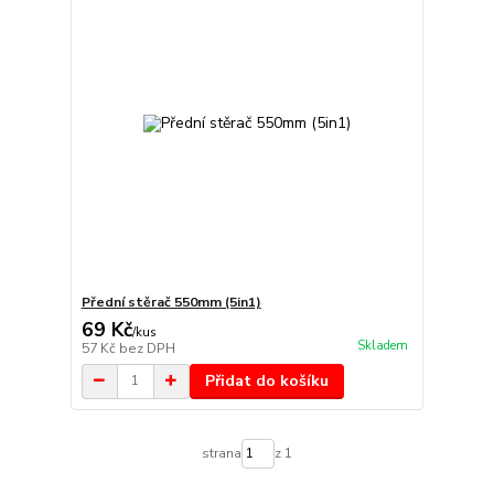
Přední stěrač 550mm (5in1)
69 Kč
/
kus
Skladem
57 Kč
bez DPH
Přidat do košíku
strana
z 1