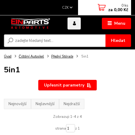
0
ks
CZK
za
0,00 Kč
Menu
Hledat
Úvod
Čištění Autoskel
Přední Stěrače
5in1
5in1
Upřesnit parametry
Nejnovější
Nejlevnější
Nejdražší
Zobrazuji 1-4 z 4
strana
z 1