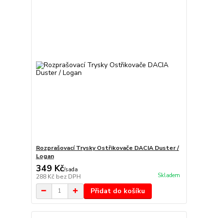
Rozprašovací Trysky Ostřikovače DACIA Duster /
Logan
349 Kč
/
sada
Skladem
288 Kč
bez DPH
Přidat do košíku