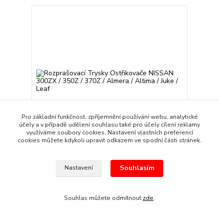
Pro základní funkčnost, zpříjemnění používání webu, analytické
účely a v případě udělení souhlasu také pro účely cílení reklamy
využíváme soubory cookies. Nastavení vlastních preferencí
cookies můžete kdykoli upravit odkazem ve spodní části stránek.
Rozprašovací Trysky Ostřikovače NISSAN 300ZX /
Souhlasím
Nastavení
350Z / 370Z / Almera / Altima / Juke / Leaf
349 Kč
/
sada
Skladem
288 Kč
bez DPH
Souhlas můžete odmítnout
zde
.
Přidat do košíku