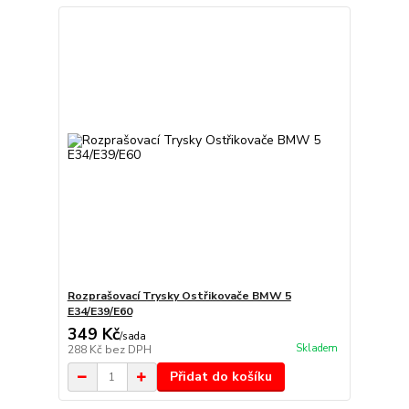
Rozprašovací Trysky Ostřikovače BMW 5
E34/E39/E60
349 Kč
/
sada
Skladem
288 Kč
bez DPH
Přidat do košíku