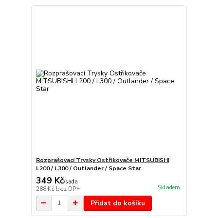
Rozprašovací Trysky Ostřikovače MITSUBISHI
L200 / L300 / Outlander / Space Star
349 Kč
/
sada
Skladem
288 Kč
bez DPH
Přidat do košíku