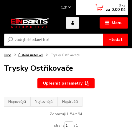
0
ks
CZK
za
0,00 Kč
Menu
Hledat
Úvod
Čištění Autoskel
Trysky Ostřikovače
Trysky Ostřikovače
Upřesnit parametry
Nejnovější
Nejlevnější
Nejdražší
Zobrazuji 1-54 z 54
strana
z 1