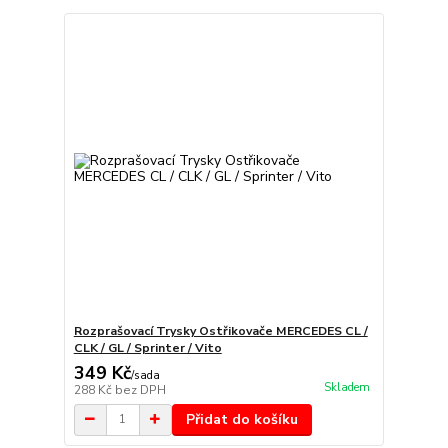
Rozprašovací Trysky Ostřikovače MERCEDES CL /
CLK / GL / Sprinter / Vito
349 Kč
/
sada
Skladem
288 Kč
bez DPH
Přidat do košíku