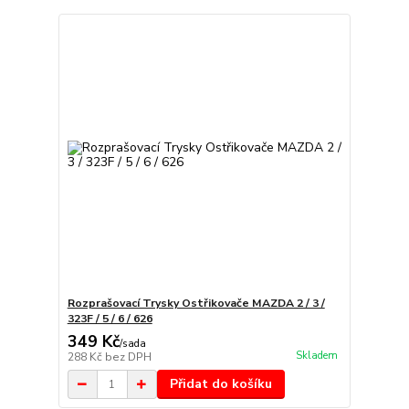
Rozprašovací Trysky Ostřikovače MAZDA 2 / 3 /
323F / 5 / 6 / 626
349 Kč
/
sada
Skladem
288 Kč
bez DPH
Přidat do košíku