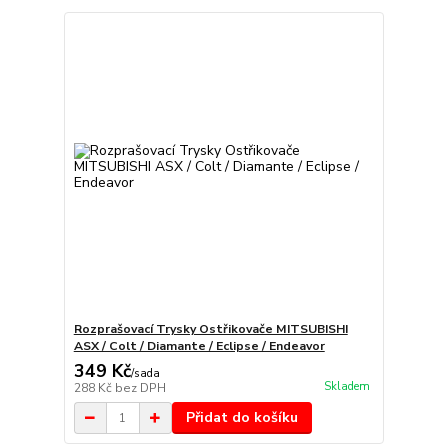
Rozprašovací Trysky Ostřikovače MITSUBISHI
ASX / Colt / Diamante / Eclipse / Endeavor
349 Kč
/
sada
Skladem
288 Kč
bez DPH
Přidat do košíku