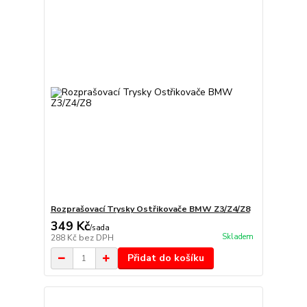
Rozprašovací Trysky Ostřikovače BMW Z3/Z4/Z8
349 Kč
/
sada
Skladem
288 Kč
bez DPH
Přidat do košíku