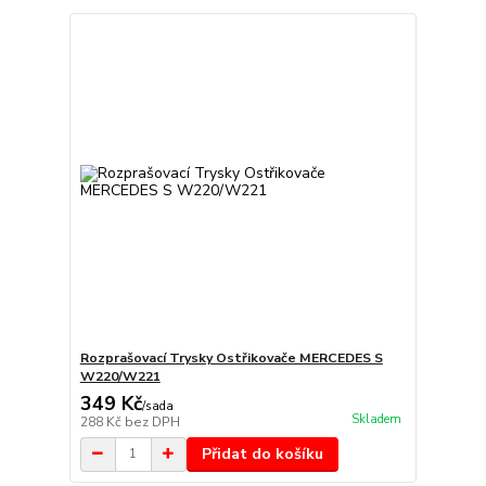
Rozprašovací Trysky Ostřikovače MERCEDES S
W220/W221
349 Kč
/
sada
Skladem
288 Kč
bez DPH
Přidat do košíku