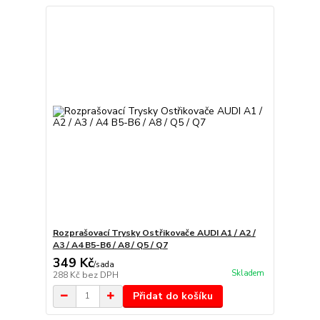
Rozprašovací Trysky Ostřikovače AUDI A1 / A2 /
A3 / A4 B5-B6 / A8 / Q5 / Q7
349 Kč
/
sada
Skladem
288 Kč
bez DPH
Přidat do košíku