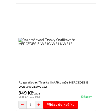
Rozprašovací Trysky Ostřikovače MERCEDES E
W210/W211/W212
349 Kč
/
sada
Skladem
288 Kč
bez DPH
Přidat do košíku