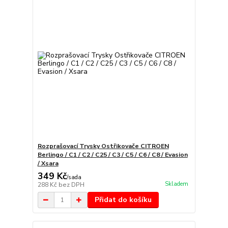
Rozprašovací Trysky Ostřikovače CITROEN
Berlingo / C1 / C2 / C25 / C3 / C5 / C6 / C8 / Evasion
/ Xsara
349 Kč
/
sada
Skladem
288 Kč
bez DPH
Přidat do košíku