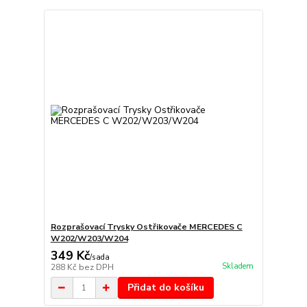
Rozprašovací Trysky Ostřikovače MERCEDES C
W202/W203/W204
349 Kč
/
sada
Skladem
288 Kč
bez DPH
Přidat do košíku