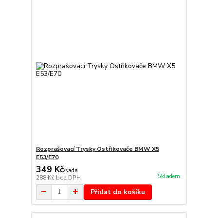
Rozprašovací Trysky Ostřikovače BMW X5
E53/E70
349 Kč
/
sada
Skladem
288 Kč
bez DPH
Přidat do košíku