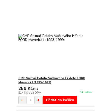
CMP Snímač Polohy Vačkového Hřídele FORD
Maverick I (1993-1999)
259 Kč
/
kus
Skladem
214 Kč
bez DPH
Přidat do košíku