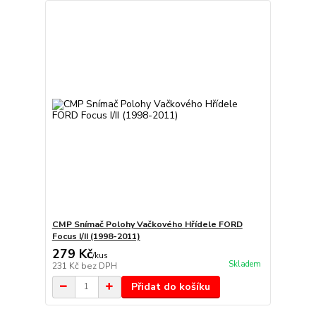
CMP Snímač Polohy Vačkového Hřídele FORD
Focus I/II (1998-2011)
279 Kč
/
kus
Skladem
231 Kč
bez DPH
Přidat do košíku