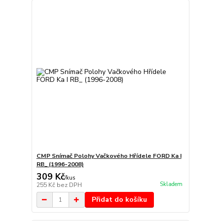
CMP Snímač Polohy Vačkového Hřídele FORD Ka I
RB_ (1996-2008)
309 Kč
/
kus
Skladem
255 Kč
bez DPH
Přidat do košíku