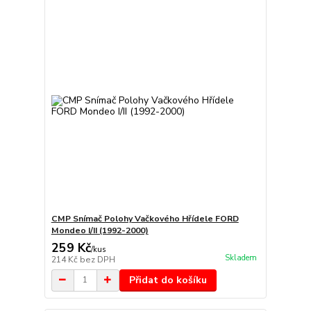
CMP Snímač Polohy Vačkového Hřídele FORD
Mondeo I/II (1992-2000)
259 Kč
/
kus
Skladem
214 Kč
bez DPH
Přidat do košíku