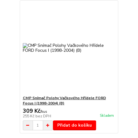
CMP Snímač Polohy Vačkového Hřídele FORD
Focus I (1998-2004) (B)
309 Kč
/
kus
Skladem
255 Kč
bez DPH
Přidat do košíku