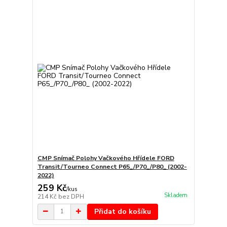
CMP Snímač Polohy Vačkového Hřídele FORD
Transit/Tourneo Connect P65_/P70_/P80_ (2002-
2022)
259 Kč
/
kus
Skladem
214 Kč
bez DPH
Přidat do košíku