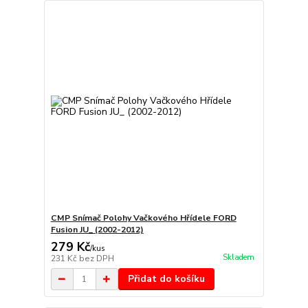
CMP Snímač Polohy Vačkového Hřídele FORD
Fusion JU_ (2002-2012)
279 Kč
/
kus
Skladem
231 Kč
bez DPH
Přidat do košíku