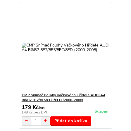
CMP Snímač Polohy Vačkového Hřídele AUDI A4
B6/B7 8E2/8E5/8EC/8ED (2000-2008)
179 Kč
/
kus
Skladem
148 Kč
bez DPH
Přidat do košíku