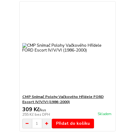
CMP Snímač Polohy Vačkového Hřídele FORD
Escort IV/V/VI (1986-2000)
309 Kč
/
kus
Skladem
255 Kč
bez DPH
Přidat do košíku