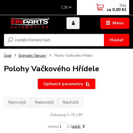
0
ks
CZK
za
0,00 Kč
Menu
Hledat
Úvod
Snímače / Senzory
Polohy Vačkového Hřídele
Polohy Vačkového Hřídele
Upřesnit parametry
Nejnovější
Nejlevnější
Nejdražší
Zobrazuji 1-72 z 87
strana
z 2
další