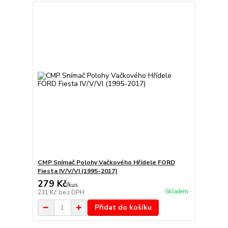
CMP Snímač Polohy Vačkového Hřídele FORD
Fiesta IV/V/VI (1995-2017)
279 Kč
/
kus
Skladem
231 Kč
bez DPH
Přidat do košíku