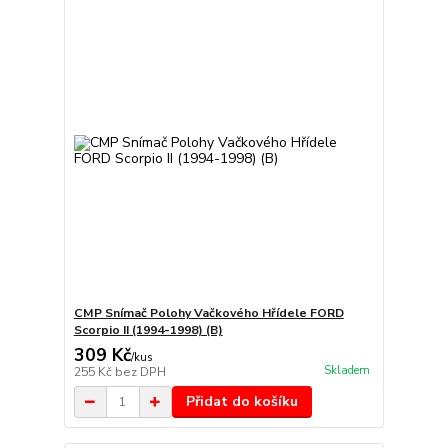
CMP Snímač Polohy Vačkového Hřídele FORD
Scorpio II (1994-1998) (B)
309 Kč
/
kus
Skladem
255 Kč
bez DPH
Přidat do košíku