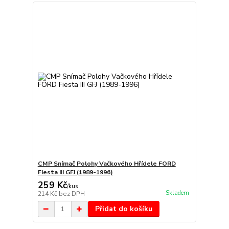
CMP Snímač Polohy Vačkového Hřídele FORD
Fiesta III GFJ (1989-1996)
259 Kč
/
kus
Skladem
214 Kč
bez DPH
Přidat do košíku