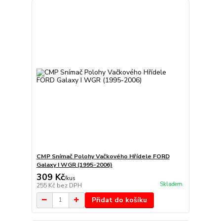
CMP Snímač Polohy Vačkového Hřídele FORD
Galaxy I WGR (1995-2006)
309 Kč
/
kus
Skladem
255 Kč
bez DPH
Přidat do košíku