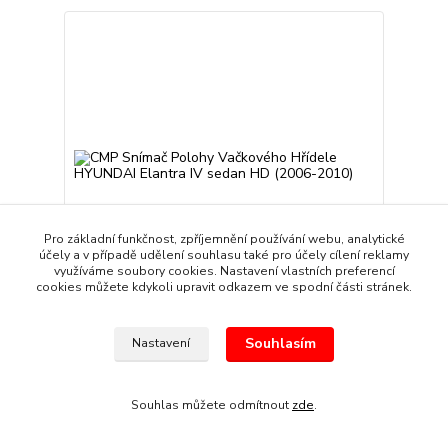
Pro základní funkčnost, zpříjemnění používání webu, analytické
účely a v případě udělení souhlasu také pro účely cílení reklamy
využíváme soubory cookies. Nastavení vlastních preferencí
cookies můžete kdykoli upravit odkazem ve spodní části stránek.
CMP Snímač Polohy Vačkového Hřídele HYUNDAI
Souhlasím
Nastavení
Elantra IV sedan HD (2006-2010)
249 Kč
/
sada
Skladem
206 Kč
bez DPH
Souhlas můžete odmítnout
zde
.
Přidat do košíku