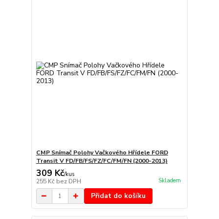
CMP Snímač Polohy Vačkového Hřídele FORD
Transit V FD/FB/FS/FZ/FC/FM/FN (2000-2013)
309 Kč
/
kus
Skladem
255 Kč
bez DPH
Přidat do košíku