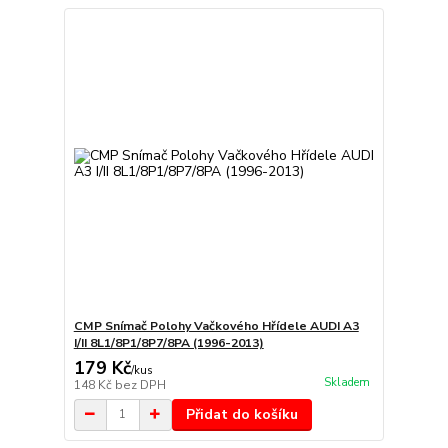
CMP Snímač Polohy Vačkového Hřídele AUDI A3
I/II 8L1/8P1/8P7/8PA (1996-2013)
179 Kč
/
kus
Skladem
148 Kč
bez DPH
Přidat do košíku