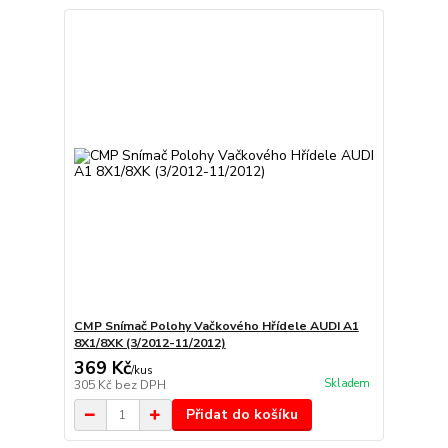
CMP Snímač Polohy Vačkového Hřídele AUDI A1
8X1/8XK (3/2012-11/2012)
369 Kč
/
kus
Skladem
305 Kč
bez DPH
Přidat do košíku