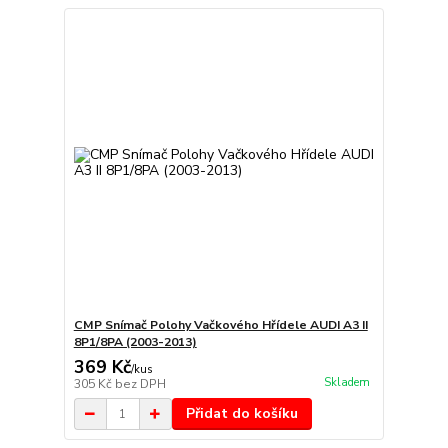
CMP Snímač Polohy Vačkového Hřídele AUDI A3 II
8P1/8PA (2003-2013)
369 Kč
/
kus
Skladem
305 Kč
bez DPH
Přidat do košíku