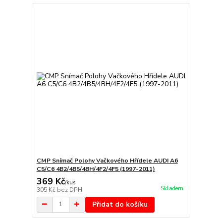
CMP Snímač Polohy Vačkového Hřídele AUDI A6
C5/C6 4B2/4B5/4BH/4F2/4F5 (1997-2011)
369 Kč
/
kus
Skladem
305 Kč
bez DPH
Přidat do košíku