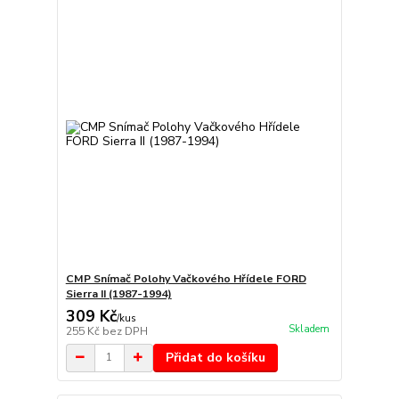
CMP Snímač Polohy Vačkového Hřídele FORD
Sierra II (1987-1994)
309 Kč
/
kus
Skladem
255 Kč
bez DPH
Přidat do košíku