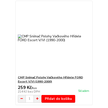
CMP Snímač Polohy Vačkového Hřídele FORD
Escort V/VI (1990-2000)
259 Kč
/
kus
Skladem
214 Kč
bez DPH
Přidat do košíku