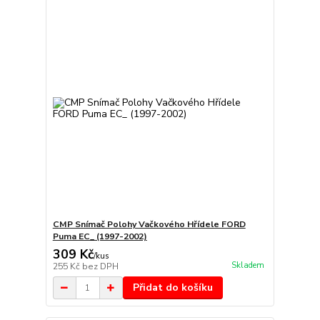
CMP Snímač Polohy Vačkového Hřídele FORD
Puma EC_ (1997-2002)
309 Kč
/
kus
Skladem
255 Kč
bez DPH
Přidat do košíku