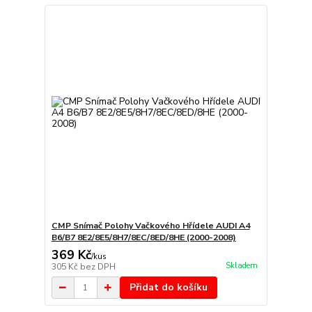
CMP Snímač Polohy Vačkového Hřídele AUDI A4
B6/B7 8E2/8E5/8H7/8EC/8ED/8HE (2000-2008)
369 Kč
/
kus
Skladem
305 Kč
bez DPH
Přidat do košíku