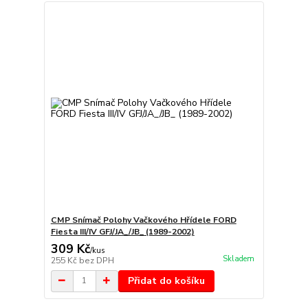
CMP Snímač Polohy Vačkového Hřídele FORD
Fiesta III/IV GFJ/JA_/JB_ (1989-2002)
309 Kč
/
kus
Skladem
255 Kč
bez DPH
Přidat do košíku