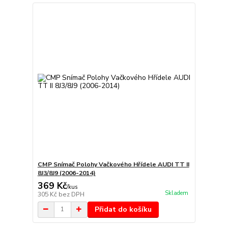
CMP Snímač Polohy Vačkového Hřídele AUDI TT II
8J3/8J9 (2006-2014)
369 Kč
/
kus
Skladem
305 Kč
bez DPH
Přidat do košíku