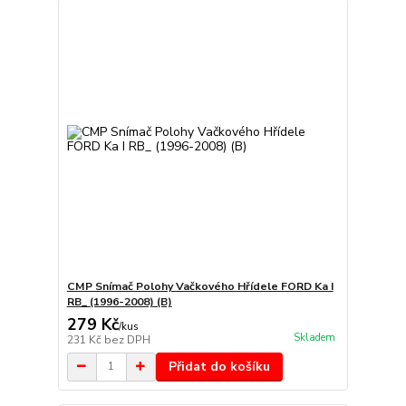
CMP Snímač Polohy Vačkového Hřídele FORD Ka I
RB_ (1996-2008) (B)
279 Kč
/
kus
Skladem
231 Kč
bez DPH
Přidat do košíku