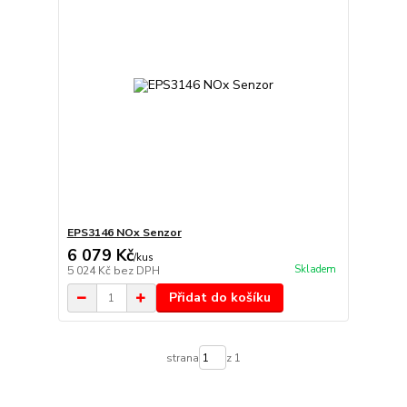
EPS3146 NOx Senzor
6 079 Kč
/
kus
Skladem
5 024 Kč
bez DPH
Přidat do košíku
strana
z 1