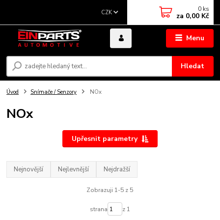
0
ks
CZK
za
0,00 Kč
Menu
Hledat
Úvod
Snímače / Senzory
NOx
NOx
Upřesnit parametry
Nejnovější
Nejlevnější
Nejdražší
Zobrazuji 1-5 z 5
strana
z 1