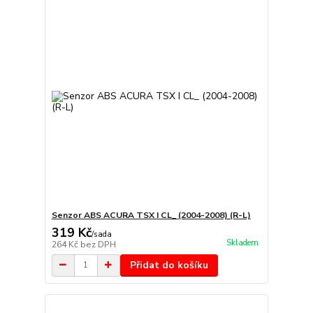
Senzor ABS ACURA TSX I CL_ (2004-2008) (R-L)
319 Kč
/
sada
Skladem
264 Kč
bez DPH
Přidat do košíku