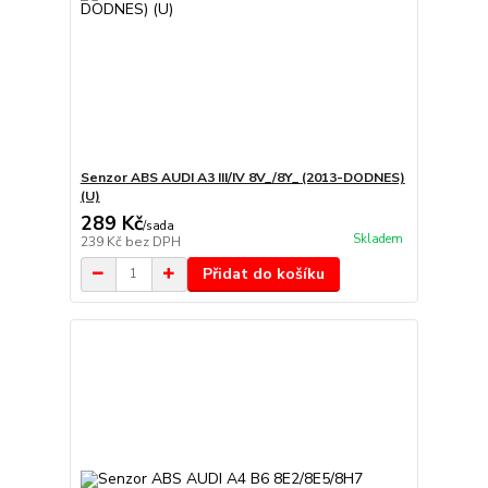
Senzor ABS AUDI A3 III/IV 8V_/8Y_ (2013-DODNES)
(U)
289 Kč
/
sada
Skladem
239 Kč
bez DPH
Přidat do košíku