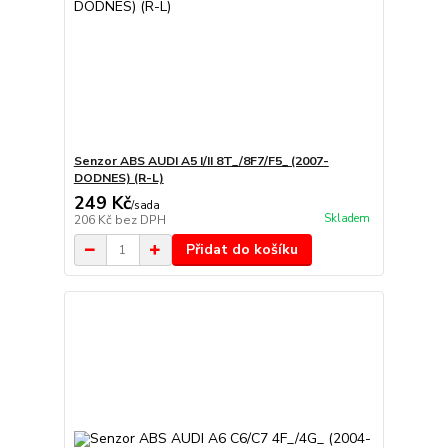
Senzor ABS AUDI A5 I/II 8T_/8F7/F5_ (2007-
DODNES) (R-L)
249 Kč
/
sada
Skladem
206 Kč
bez DPH
Přidat do košíku