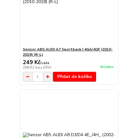
Senzor ABS AUDI A7 Sportback I 4GA/4GF (2010-
2018) (R-L)
249 Kč
/
sada
Skladem
206 Kč
bez DPH
Přidat do košíku