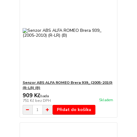
Senzor ABS ALFA ROMEO Brera 939_ (2005-2010)
(R-LR) (B)
909 Kč
/
sada
Skladem
751 Kč
bez DPH
Přidat do košíku