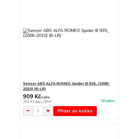
Senzor ABS ALFA ROMEO Spider III 939_ (2006-
2010) (R-LR)
909 Kč
/
sada
Skladem
751 Kč
bez DPH
Přidat do košíku