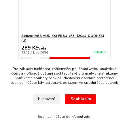
Senzor ABS AUDI Q3 I/II 8U_/F3_ (2011-DODNES)
(U)
289 Kč
/
sada
Skladem
239 Kč
bez DPH
Přidat do košíku
Pro základní funkčnost, zpříjemnění používání webu, analytické
účely a v případě udělení souhlasu také pro účely cílení reklamy
využíváme soubory cookies. Nastavení vlastních preferencí
cookies můžete kdykoli upravit odkazem ve spodní části stránek.
Souhlasím
Nastavení
Souhlas můžete odmítnout
zde
.