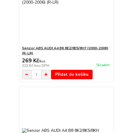
Senzor ABS AUDI A4 B6 8E2/8E5/8H7 (2000-2006)
(R-LR)
269 Kč
/
kus
Skladem
222 Kč
bez DPH
Přidat do košíku