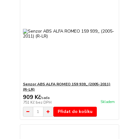
Senzor ABS ALFA ROMEO 159 939_ (2005-2011)
(R-LR)
909 Kč
/
sada
Skladem
751 Kč
bez DPH
Přidat do košíku