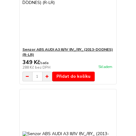
Senzor ABS AUDI A3 III/IV 8V_/8Y_ (2013-DODNES)
(R-LR)
349 Kč
/
sada
Skladem
288 Kč
bez DPH
Přidat do košíku