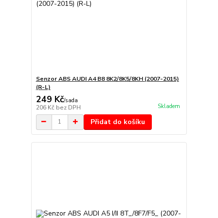
Senzor ABS AUDI A4 B8 8K2/8K5/8KH (2007-2015)
(R-L)
249 Kč
/
sada
Skladem
206 Kč
bez DPH
Přidat do košíku