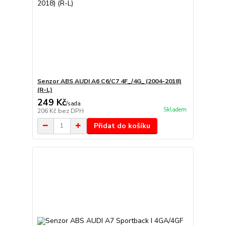
Senzor ABS AUDI A6 C6/C7 4F_/4G_ (2004-2018)
(R-L)
249 Kč
/
sada
Skladem
206 Kč
bez DPH
Přidat do košíku