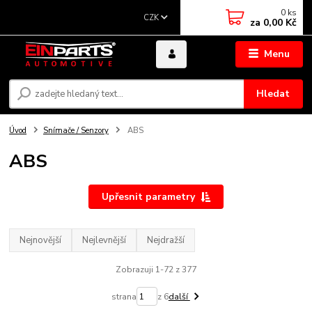
0
ks
CZK
za
0,00 Kč
Menu
Hledat
Úvod
Snímače / Senzory
ABS
ABS
Upřesnit parametry
Nejnovější
Nejlevnější
Nejdražší
Zobrazuji 1-72 z 377
strana
z 6
další