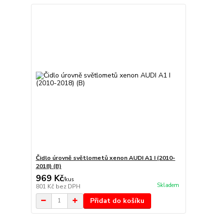
Čidlo úrovně světlometů xenon AUDI A1 I (2010-
2018) (B)
969 Kč
/
kus
Skladem
801 Kč
bez DPH
Přidat do košíku