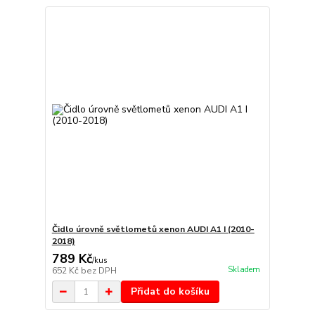
Čidlo úrovně světlometů xenon AUDI A1 I (2010-
2018)
789 Kč
/
kus
Skladem
652 Kč
bez DPH
Přidat do košíku