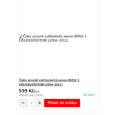
Čidlo úrovně světlometů xenon BMW 1
E81/E82/E87/E88 (2004-2011)
599 Kč
/
kus
Skladem
495 Kč
bez DPH
Přidat do košíku