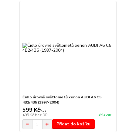
Čidlo úrovně světlometů xenon AUDI A6 C5
4B2/4B5 (1997-2004)
599 Kč
/
kus
Skladem
495 Kč
bez DPH
Přidat do košíku