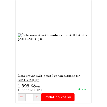
Čidlo úrovně světlometů xenon AUDI A6 C7
(2011-2018) (B)
1 399 Kč
/
kus
Skladem
1 156 Kč
bez DPH
Přidat do košíku