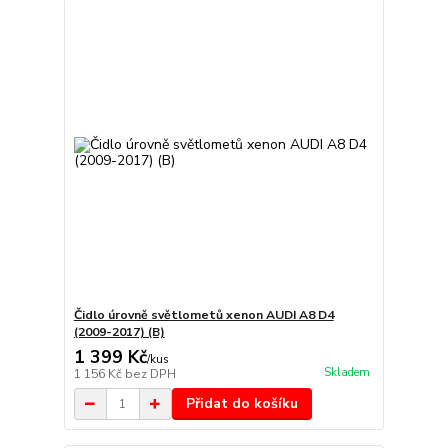
Čidlo úrovně světlometů xenon AUDI A8 D4
(2009-2017) (B)
1 399 Kč
/
kus
Skladem
1 156 Kč
bez DPH
Přidat do košíku