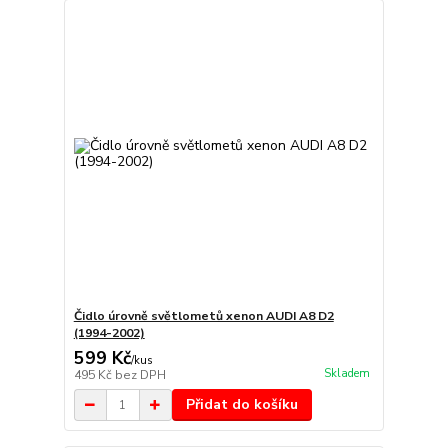
Čidlo úrovně světlometů xenon AUDI A8 D2
(1994-2002)
599 Kč
/
kus
Skladem
495 Kč
bez DPH
Přidat do košíku