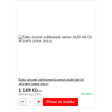
Čidlo úrovně světlometů xenon AUDI A6 C6
4F2/4F5 (2004-2011)
1 149 Kč
/
kus
Skladem
950 Kč
bez DPH
Přidat do košíku