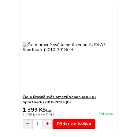
Čidlo úrovně světlometů xenon AUDI A7
Sportback (2010-2018) (B)
1 399 Kč
/
kus
Skladem
1 156 Kč
bez DPH
Přidat do košíku