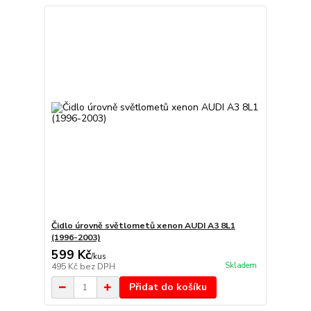
Čidlo úrovně světlometů xenon AUDI A3 8L1
(1996-2003)
599 Kč
/
kus
Skladem
495 Kč
bez DPH
Přidat do košíku