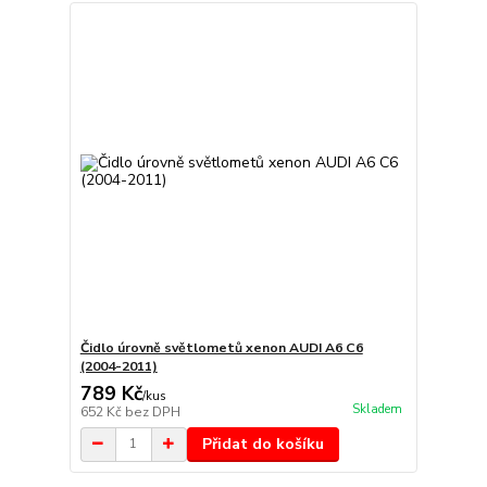
Čidlo úrovně světlometů xenon AUDI A6 C6
(2004-2011)
789 Kč
/
kus
Skladem
652 Kč
bez DPH
Přidat do košíku