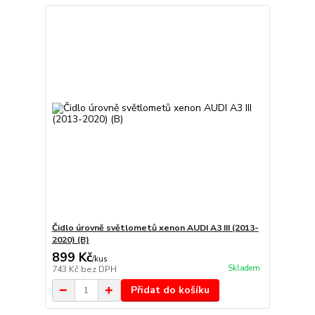
Čidlo úrovně světlometů xenon AUDI A3 III (2013-
2020) (B)
899 Kč
/
kus
Skladem
743 Kč
bez DPH
Přidat do košíku