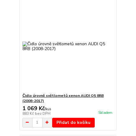
Čidlo úrovně světlometů xenon AUDI Q5 8RB
(2008-2017)
1 069 Kč
/
kus
Skladem
883 Kč
bez DPH
Přidat do košíku