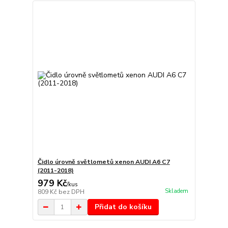
Čidlo úrovně světlometů xenon AUDI A6 C7
(2011-2018)
979 Kč
/
kus
Skladem
809 Kč
bez DPH
Přidat do košíku