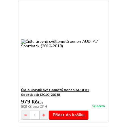
Čidlo úrovně světlometů xenon AUDI A7
Sportback (2010-2018)
979 Kč
/
kus
Skladem
809 Kč
bez DPH
Přidat do košíku