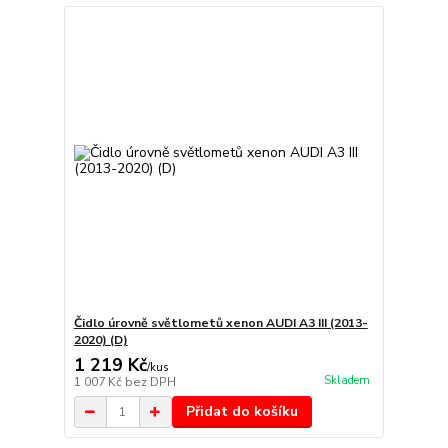
Čidlo úrovně světlometů xenon AUDI A3 III (2013-
2020) (D)
1 219 Kč
/
kus
Skladem
1 007 Kč
bez DPH
Přidat do košíku