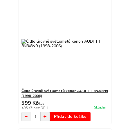
Čidlo úrovně světlometů xenon AUDI TT 8N3/8N9
(1998-2006)
599 Kč
/
kus
Skladem
495 Kč
bez DPH
Přidat do košíku