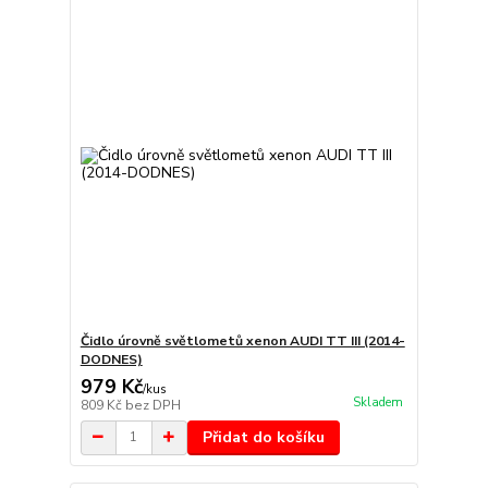
Čidlo úrovně světlometů xenon AUDI TT III (2014-
DODNES)
979 Kč
/
kus
Skladem
809 Kč
bez DPH
Přidat do košíku