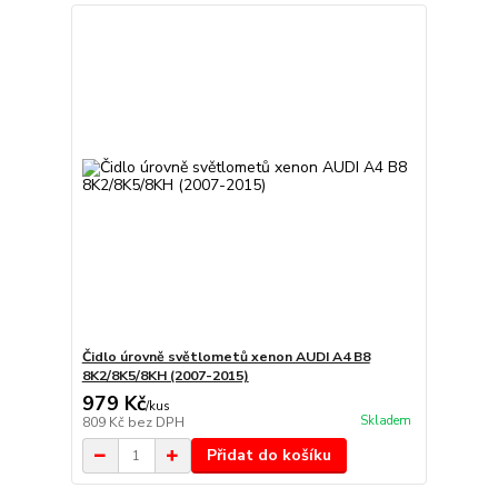
Čidlo úrovně světlometů xenon AUDI A4 B8
8K2/8K5/8KH (2007-2015)
979 Kč
/
kus
Skladem
809 Kč
bez DPH
Přidat do košíku