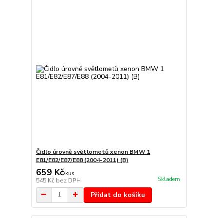
Čidlo úrovně světlometů xenon BMW 1
E81/E82/E87/E88 (2004-2011) (B)
659 Kč
/
kus
Skladem
545 Kč
bez DPH
Přidat do košíku