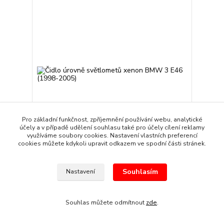
Pro základní funkčnost, zpříjemnění používání webu, analytické
účely a v případě udělení souhlasu také pro účely cílení reklamy
využíváme soubory cookies. Nastavení vlastních preferencí
cookies můžete kdykoli upravit odkazem ve spodní části stránek.
Čidlo úrovně světlometů xenon BMW 3 E46 (1998-
2005)
Souhlasím
Nastavení
599 Kč
/
kus
Skladem
495 Kč
bez DPH
Přidat do košíku
Souhlas můžete odmítnout
zde
.