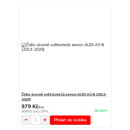
Čidlo úrovně světlometů xenon AUDI A3 III (2013-
2020)
979 Kč
/
kus
Skladem
809 Kč
bez DPH
Přidat do košíku