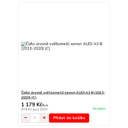
Čidlo úrovně světlometů xenon AUDI A3 III (2013-
2020) (C)
1 179 Kč
/
kus
Skladem
974 Kč
bez DPH
Přidat do košíku