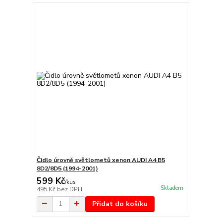
Čidlo úrovně světlometů xenon AUDI A4 B5
8D2/8D5 (1994-2001)
599 Kč
/
kus
Skladem
495 Kč
bez DPH
Přidat do košíku