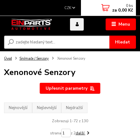
0
ks
CZK
za
0,00 Kč
Menu
Hledat
Úvod
Snímače / Senzory
Xenonové Senzory
Xenonové Senzory
Upřesnit parametry
Nejnovější
Nejlevnější
Nejdražší
Zobrazuji 1-72 z 130
strana
z 2
další