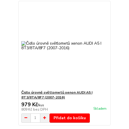
Čidlo úrovně světlometů xenon AUDI A5 I
8T3/8TA/8F7 (2007-2016)
979 Kč
/
kus
Skladem
809 Kč
bez DPH
Přidat do košíku