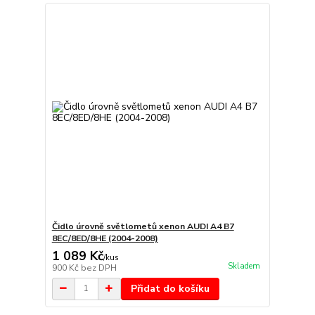
Čidlo úrovně světlometů xenon AUDI A4 B7
8EC/8ED/8HE (2004-2008)
1 089 Kč
/
kus
Skladem
900 Kč
bez DPH
Přidat do košíku