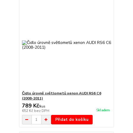
Čidlo úrovně světlometů xenon AUDI RS6 C6
(2008-2011)
789 Kč
/
kus
Skladem
652 Kč
bez DPH
Přidat do košíku