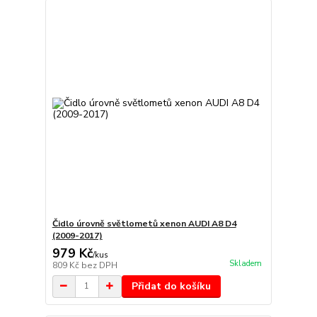
Čidlo úrovně světlometů xenon AUDI A8 D4
(2009-2017)
979 Kč
/
kus
Skladem
809 Kč
bez DPH
Přidat do košíku