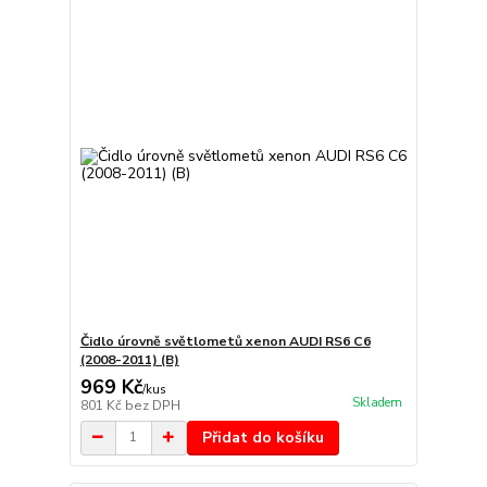
Čidlo úrovně světlometů xenon AUDI RS6 C6
(2008-2011) (B)
969 Kč
/
kus
Skladem
801 Kč
bez DPH
Přidat do košíku