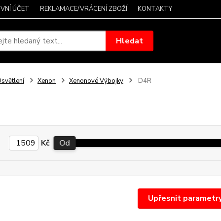
VNÍ ÚČET
REKLAMACE/VRÁCENÍ ZBOŽÍ
KONTAKTY
Hledat
světlení
Xenon
Xenonové Výbojky
D4R
Kč
Od
Upřesnit parametr