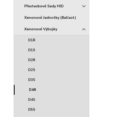
Přestavbové Sady HID
Xenonové Jednotky (Ballast)
Xenonové Výbojky
D1R
D1S
D2R
D2S
D3S
D4R
D4S
D5S