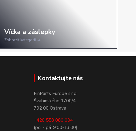
Zobrazit kategorii
Kontaktujte nás
EinParts Europe s.r.o.
Švabinského 1700/4
702 00 Ostrava
+420 558 080 004
(po. - pá. 9:00-13:00)