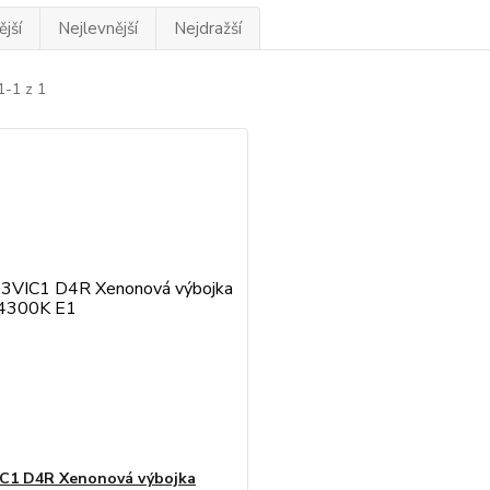
jší
Nejlevnější
Nejdražší
1-1 z 1
C1 D4R Xenonová výbojka