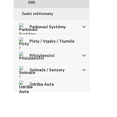
D8S
Zadní světlomety
Parkovací Systémy
Písty / Vzpěry / Tlumiče
Příslušenství
Snímače / Senzory
Údržba Auta