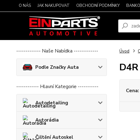
O NÁS
JAK NAKUPOVAT
OBCHODNÍ PODMÍNKY
BANKO
------------- Naše Nabídka -------------
Úvod
O
D4R
Podle Značky Auta
------------ Hlavní Kategorie -----------
Cena:
Autodetailing
Autorádia
Čištění Autoskel