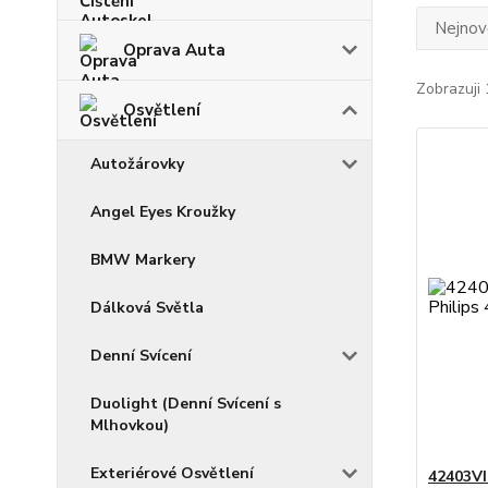
Nejnově
Oprava Auta
Zobrazuji 
Osvětlení
Autožárovky
Angel Eyes Kroužky
BMW Markery
Dálková Světla
Denní Svícení
Duolight (Denní Svícení s
Mlhovkou)
Exteriérové Osvětlení
42403VI