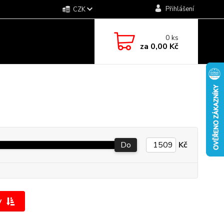
Přihlášení
CZK
0
ks
za
0,00 Kč
Do
Kč
y