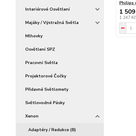
Philips
Interiérové Osvětlení
1 509
1 247 K
Majáky / Výstražná Světla
Mlhovky
Osvětlení SPZ
Pracovní Světla
Projektorové Čočky
Přídavné Světlomety
Světlovodné Pásky
Xenon
Adaptéry / Redukce (B)