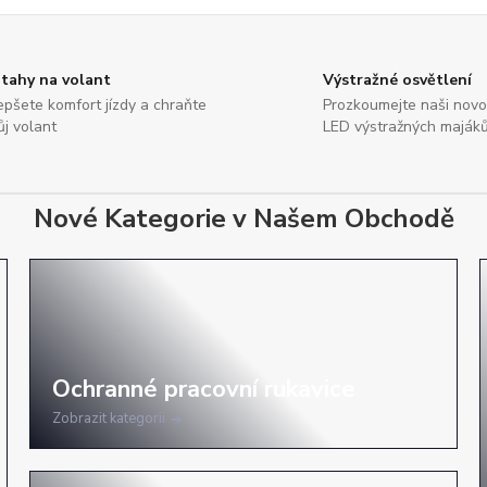
tahy na volant
Výstražné osvětlení
epšete komfort jízdy a chraňte
Prozkoumejte naši nov
ůj volant
LED výstražných maják
Nové Kategorie v Našem Obchodě
Zobrazit kategorii