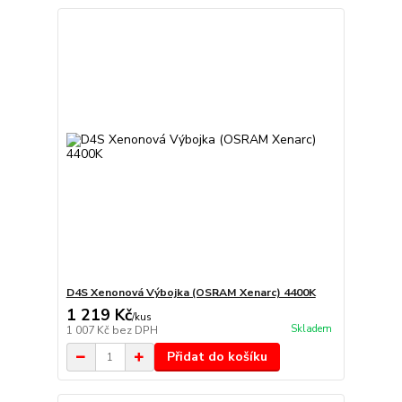
D4S Xenonová Výbojka (OSRAM Xenarc) 4400K
1 219 Kč
/
kus
Skladem
1 007 Kč
bez DPH
Přidat do košíku