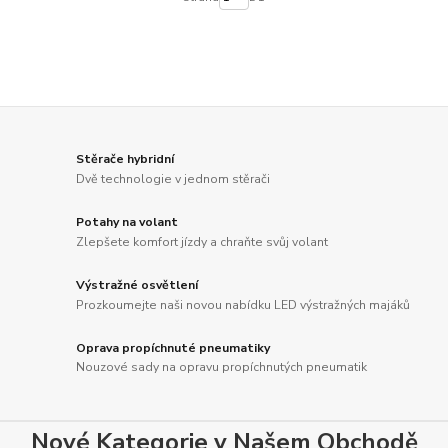
Stěrače hybridní
Dvě technologie v jednom stěrači
Potahy na volant
Zlepšete komfort jízdy a chraňte svůj volant
Výstražné osvětlení
Prozkoumejte naši novou nabídku LED výstražných majáků
Oprava propíchnuté pneumatiky
Nouzové sady na opravu propíchnutých pneumatik
Nové Kategorie v Našem Obchodě