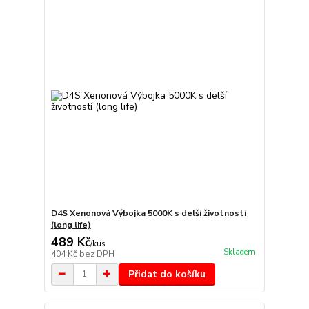
D4S Xenonová Výbojka 5000K s delší životností
(long life)
489 Kč
/
kus
Skladem
404 Kč
bez DPH
Přidat do košíku