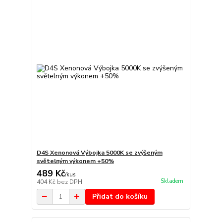
D4S Xenonová Výbojka 5000K se zvýšeným
světelným výkonem +50%
489 Kč
/
kus
Skladem
404 Kč
bez DPH
Přidat do košíku