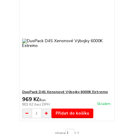
DuoPack D4S Xenonové Výbojky 6000K Extremo
969 Kč
/
kus
Skladem
801 Kč
bez DPH
Přidat do košíku
strana
z 1