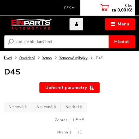
0
ks
CZK
za
0,00 Kč
Menu
Hledat
Úvod
Osvětlení
Xenon
Xenonové Výbojky
D4S
D4S
Upřesnit parametry
Nejnovější
Nejlevnější
Nejdražší
Zobrazuji 1-5 z 5
strana
z 1