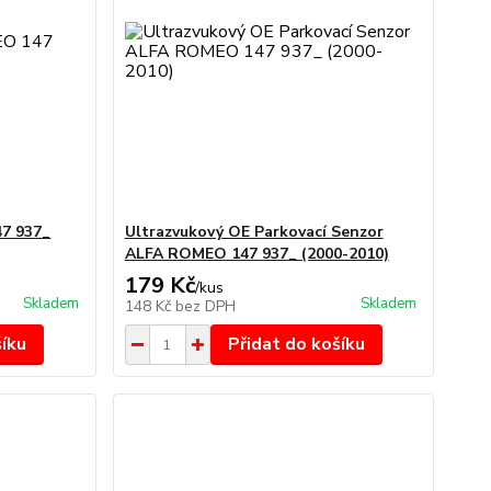
7 937_
Ultrazvukový OE Parkovací Senzor
ALFA ROMEO 147 937_ (2000-2010)
179 Kč
/
kus
Skladem
Skladem
148 Kč
bez DPH
šíku
Přidat do košíku