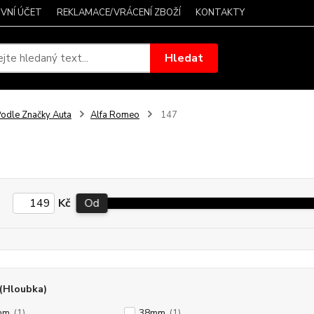
VNÍ ÚČET
REKLAMACE/VRÁCENÍ ZBOŽÍ
KONTAKTY
Hledat
odle Značky Auta
Alfa Romeo
147
Kč
Od
(Hloubka)
mm
(1)
38mm
(1)