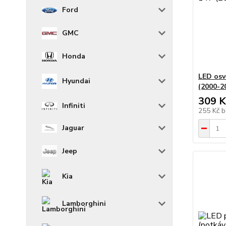
Ford
GMC
Honda
LED osv
Hyundai
(2000-2
309 K
Infiniti
255 Kč
b
Jaguar
Jeep
Kia
Lamborghini