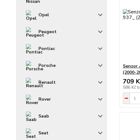
Opel
Peugeot
Pontiac
Porsche
Senzor
(2000-20
709 K
Renault
586 Kč
b
Rover
Saab
Seat