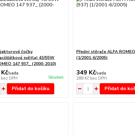
jektorové čočky
Přední stěrače ALFA ROMEO 
ací/dálková světla) 43/55W
(1/2001-6/2005)
MEO 147 937_ (2000-2010)
 Kč
349 Kč
/
sada
/
sada
Skladem
č
bez DPH
288 Kč
bez DPH
Přidat do košíku
Přidat do ko