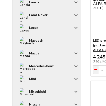
Lancia
Land Rover
Lexus
LED pro
Maybach
(potkáv
ALFA RO
Mazda
4 249
3 512 K
Mercedes-Benz
Mini
Mitsubishi
Nissan