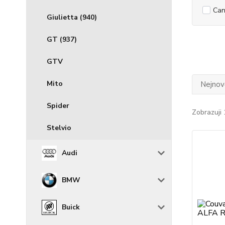
Can
Giulietta (940)
GT (937)
GTV
Mito
Nejnově
Spider
Zobrazuji 
Stelvio
Audi
BMW
Buick