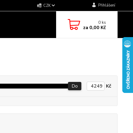
Přihlášení
CZK
0
ks
za
0,00 Kč
Do
Kč