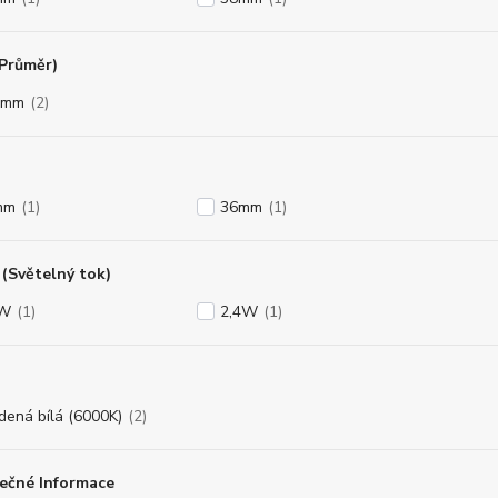
(Průměr)
3mm
(2)
mm
(1)
36mm
(1)
(Světelný tok)
8W
(1)
2,4W
(1)
dená bílá (6000K)
(2)
ečné Informace