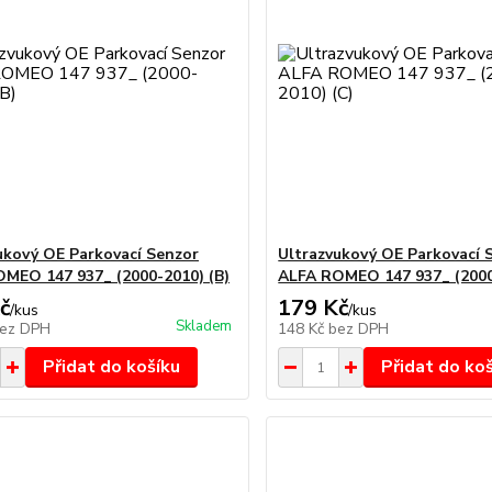
ukový OE Parkovací Senzor
Ultrazvukový OE Parkovací 
MEO 147 937_ (2000-2010) (B)
ALFA ROMEO 147 937_ (2000
č
179 Kč
/
kus
/
kus
Skladem
ez DPH
148 Kč
bez DPH
Přidat do košíku
Přidat do ko