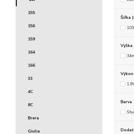
155
Šířka 
156
10
159
Výška
164
34
166
Výkon 
33
1,
4C
Barva
8C
Stu
Brera
Dodat
Giulia