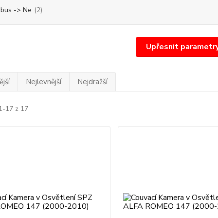
bus -> Ne
(2)
Upřesnit parametr
jší
Nejlevnější
Nejdražší
1-17 z 17