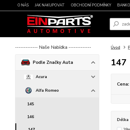
O NÁS
JAK NAKUPOVAT
OBCHODNÍ PODMÍNKY
BANKO
------------- Naše Nabídka -------------
Úvod
P
147
Podle Značky Auta
Acura
Cena:
Alfa Romeo
145
146
Délka 
147
28