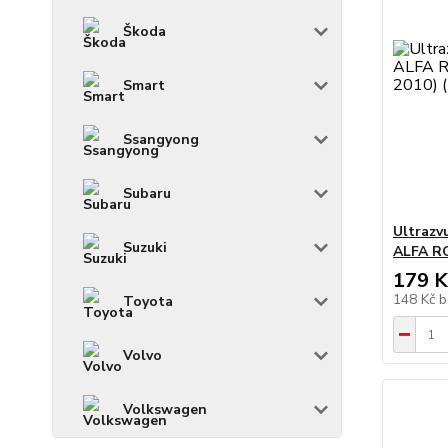
Škoda
Smart
Ssangyong
Subaru
Ultrazv
Suzuki
ALFA RO
179 K
148 Kč
b
Toyota
Volvo
Volkswagen