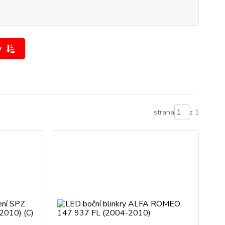
y
strana
z 1