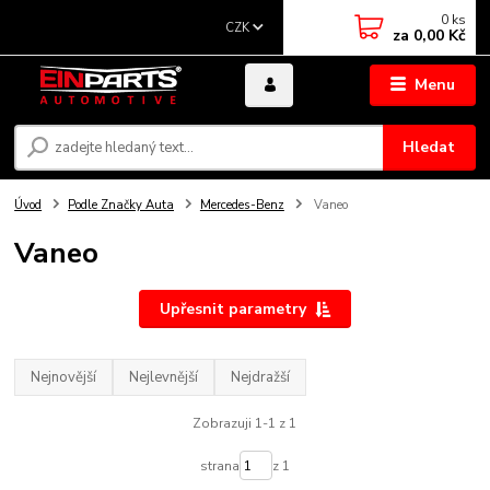
0
ks
CZK
za
0,00 Kč
Menu
Hledat
Úvod
Podle Značky Auta
Mercedes-Benz
Vaneo
Vaneo
Upřesnit parametry
Nejnovější
Nejlevnější
Nejdražší
Zobrazuji 1-1 z 1
strana
z 1