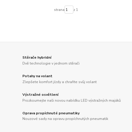
strana
z 1
Stěrače hybridní
Dvě technologie v jednom stěrači
Potahy na volant
Zlepšete komfort jízdy a chraňte svůj volant
Výstražné osvětlení
Prozkoumejte naši novou nabídku LED výstražných majáků
Oprava propíchnuté pneumatiky
Nouzové sady na opravu propíchnutých pneumatik