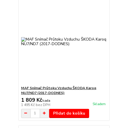
MAF Snímač Průtoku Vzduchu ŠKODA Karoq
NU7/ND7 (2017-DODNES)
1 809 Kč
/
sada
Skladem
1 495 Kč
bez DPH
Přidat do košíku