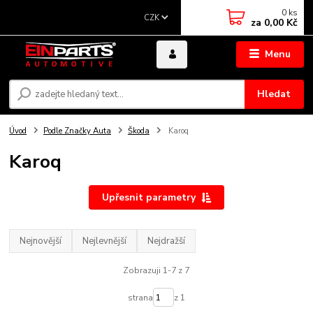
0
ks
CZK
za
0,00 Kč
Menu
Hledat
Úvod
Podle Značky Auta
Škoda
Karoq
Karoq
Upřesnit parametry
Nejnovější
Nejlevnější
Nejdražší
Zobrazuji 1-7 z 7
strana
z 1