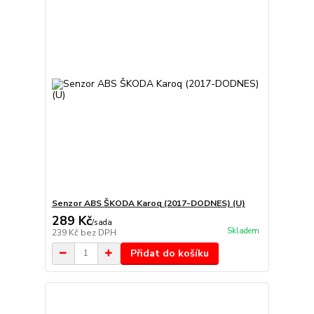
Senzor ABS ŠKODA Karoq (2017-DODNES) (U)
289 Kč
/
sada
Skladem
239 Kč
bez DPH
Přidat do košíku