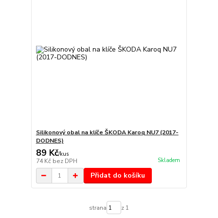
Silikonový obal na klíče ŠKODA Karoq NU7 (2017-
DODNES)
89 Kč
/
kus
Skladem
74 Kč
bez DPH
Přidat do košíku
strana
z 1