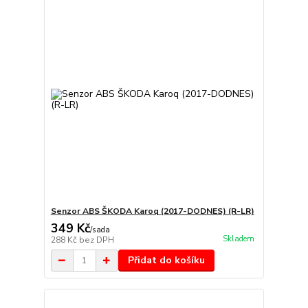
Senzor ABS ŠKODA Karoq (2017-DODNES) (R-LR)
349 Kč
/
sada
Skladem
288 Kč
bez DPH
Přidat do košíku