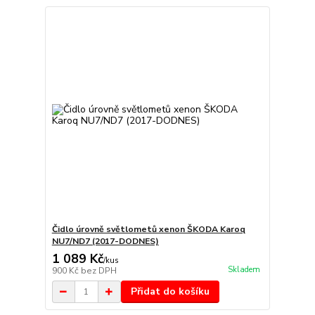
Čidlo úrovně světlometů xenon ŠKODA Karoq
NU7/ND7 (2017-DODNES)
1 089 Kč
/
kus
Skladem
900 Kč
bez DPH
Přidat do košíku