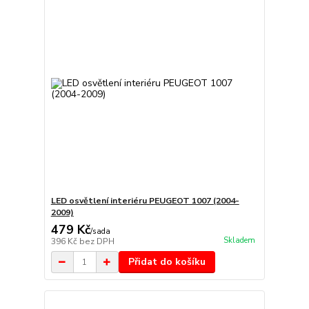
LED osvětlení interiéru PEUGEOT 1007 (2004-
2009)
479 Kč
/
sada
Skladem
396 Kč
bez DPH
Přidat do košíku