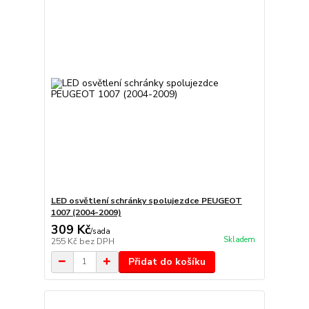
LED osvětlení schránky spolujezdce PEUGEOT
1007 (2004-2009)
309 Kč
/
sada
Skladem
255 Kč
bez DPH
Přidat do košíku