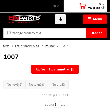
0
ks
CZK
za
0,00 Kč
Menu
Hledat
Úvod
Podle Značky Auta
Peugeot
1007
1007
Upřesnit parametry
Nejnovější
Nejlevnější
Nejdražší
Zobrazuji 1-11 z 11
strana
z 1