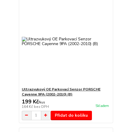
Ultrazvukový OE Parkovací Senzor PORSCHE
Cayenne 9PA (2002-2010) (B)
199 Kč
/
kus
Skladem
164 Kč
bez DPH
Přidat do košíku