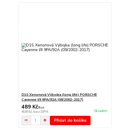
D1S Xenonová Výbojka (long life) PORSCHE
Cayenne I/II 9PA/92A (09/2002-2017)
489 Kč
/
kus
Skladem
404 Kč
bez DPH
Přidat do košíku