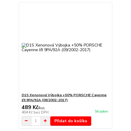
D1S Xenonová Výbojka +50% PORSCHE Cayenne
I/II 9PA/92A (09/2002-2017)
489 Kč
/
kus
Skladem
404 Kč
bez DPH
Přidat do košíku