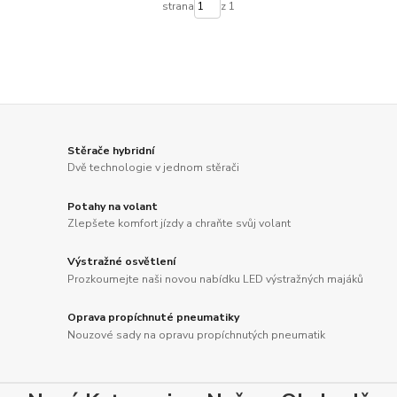
strana
z 1
Stěrače hybridní
Dvě technologie v jednom stěrači
Potahy na volant
Zlepšete komfort jízdy a chraňte svůj volant
Výstražné osvětlení
Prozkoumejte naši novou nabídku LED výstražných majáků
Oprava propíchnuté pneumatiky
Nouzové sady na opravu propíchnutých pneumatik