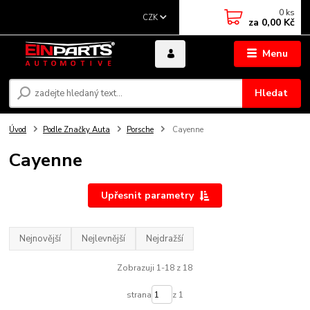
0
ks
CZK
za
0,00 Kč
Menu
Hledat
Úvod
Podle Značky Auta
Porsche
Cayenne
Cayenne
Upřesnit parametry
Nejnovější
Nejlevnější
Nejdražší
Zobrazuji 1-18 z 18
strana
z 1