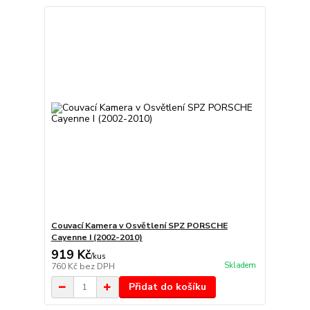
Couvací Kamera v Osvětlení SPZ PORSCHE
Cayenne I (2002-2010)
919 Kč
/
kus
Skladem
760 Kč
bez DPH
Přidat do košíku