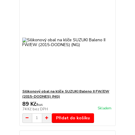
Silikonový obal na klíče SUZUKI Baleno II FW/EW
(2015-DODNES) (NG)
89 Kč
/
kus
Skladem
74 Kč
bez DPH
Přidat do košíku