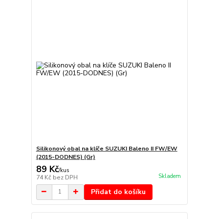
Silikonový obal na klíče SUZUKI Baleno II FW/EW
(2015-DODNES) (Gr)
89 Kč
/
kus
Skladem
74 Kč
bez DPH
Přidat do košíku