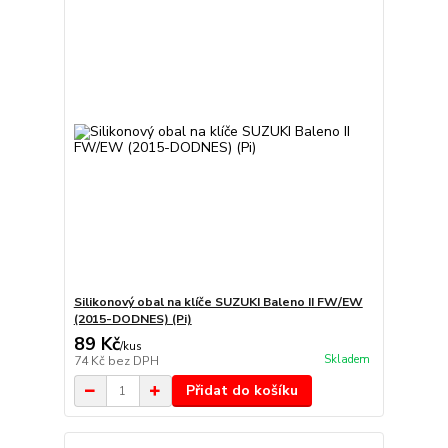
Silikonový obal na klíče SUZUKI Baleno II FW/EW
(2015-DODNES) (Pi)
89 Kč
/
kus
Skladem
74 Kč
bez DPH
Přidat do košíku