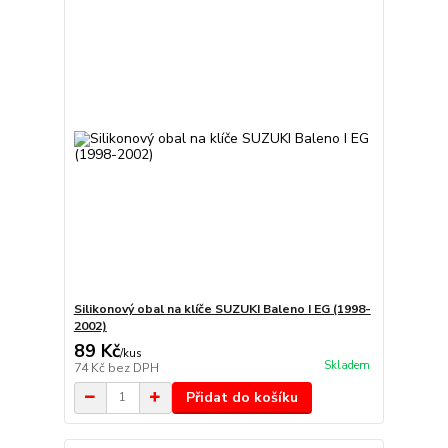
Silikonový obal na klíče SUZUKI Baleno I EG (1998-
2002)
89 Kč
/
kus
Skladem
74 Kč
bez DPH
Přidat do košíku