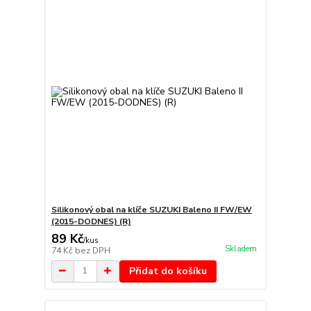
Silikonový obal na klíče SUZUKI Baleno II FW/EW
(2015-DODNES) (R)
89 Kč
/
kus
Skladem
74 Kč
bez DPH
Přidat do košíku