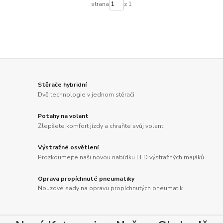
strana
z 1
Stěrače hybridní
Dvě technologie v jednom stěrači
Potahy na volant
Zlepšete komfort jízdy a chraňte svůj volant
Výstražné osvětlení
Prozkoumejte naši novou nabídku LED výstražných majáků
Oprava propíchnuté pneumatiky
Nouzové sady na opravu propíchnutých pneumatik