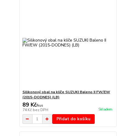
Silikonový obal na klíče SUZUKI Baleno II FW/EW
(2015-DODNES) (LB)
89 Kč
/
kus
Skladem
74 Kč
bez DPH
Přidat do košíku