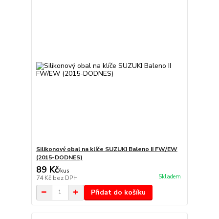
Silikonový obal na klíče SUZUKI Baleno II FW/EW
(2015-DODNES)
89 Kč
/
kus
Skladem
74 Kč
bez DPH
Přidat do košíku