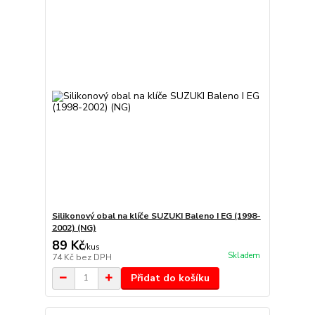
Silikonový obal na klíče SUZUKI Baleno I EG (1998-
2002) (NG)
89 Kč
/
kus
Skladem
74 Kč
bez DPH
Přidat do košíku