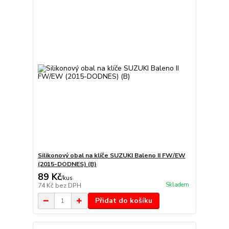
Silikonový obal na klíče SUZUKI Baleno II FW/EW
(2015-DODNES) (B)
89 Kč
/
kus
Skladem
74 Kč
bez DPH
Přidat do košíku