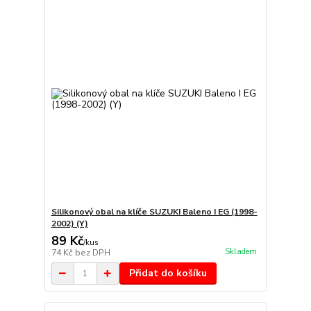
Silikonový obal na klíče SUZUKI Baleno I EG (1998-
2002) (Y)
89 Kč
/
kus
Skladem
74 Kč
bez DPH
Přidat do košíku