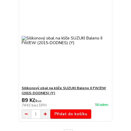
Silikonový obal na klíče SUZUKI Baleno II FW/EW
(2015-DODNES) (Y)
89 Kč
/
kus
Skladem
74 Kč
bez DPH
Přidat do košíku