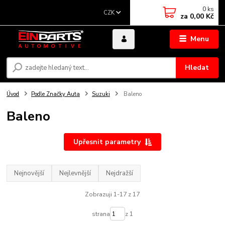
0
ks
CZK
za
0,00 Kč
Menu
Hledat
Úvod
Podle Značky Auta
Suzuki
Baleno
Baleno
Upřesnit parametry
Nejnovější
Nejlevnější
Nejdražší
Zobrazuji 1-17 z 17
strana
z 1