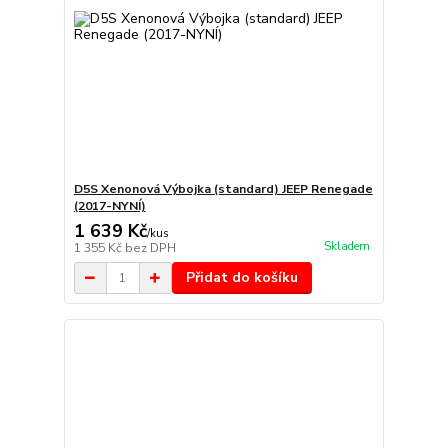
D5S Xenonová Výbojka (standard) JEEP Renegade
(2017-NYNÍ)
1 639 Kč
/
kus
Skladem
1 355 Kč
bez DPH
Přidat do košíku