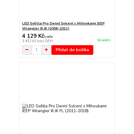
LED Světla Pro Denní Svícení s Mlhovkami JEEP
Wrangler III JK (2006-2011)
4 129 Kč
/
sada
Skladem
3 412 Kč
bez DPH
Přidat do košíku