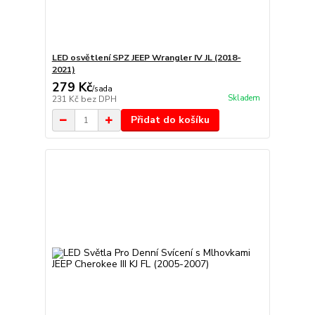
LED osvětlení SPZ JEEP Wrangler IV JL (2018-
2021)
279 Kč
/
sada
Skladem
231 Kč
bez DPH
Přidat do košíku