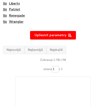
Liberty
Patriot
Renegade
Wrangler
Upřesnit parametry
Nejnovější
Nejlevnější
Nejdražší
Zobrazuji 1-58 z 58
strana
z 1