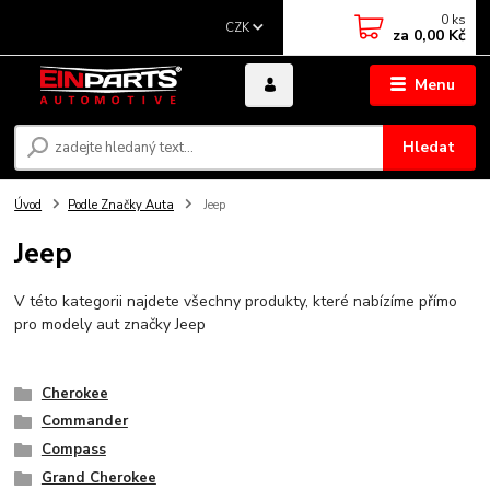
0
ks
CZK
za
0,00 Kč
Menu
Hledat
Úvod
Podle Značky Auta
Jeep
Jeep
V této kategorii najdete všechny produkty, které nabízíme přímo
pro modely aut značky Jeep
Cherokee
Commander
Compass
Grand Cherokee