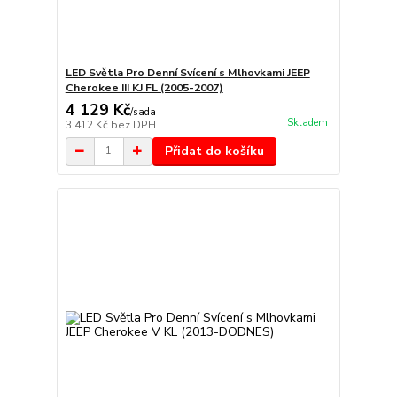
LED Světla Pro Denní Svícení s Mlhovkami JEEP
Cherokee III KJ FL (2005-2007)
4 129 Kč
/
sada
Skladem
3 412 Kč
bez DPH
Přidat do košíku