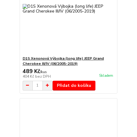
D1S Xenonová Výbojka (long life) JEEP Grand
Cherokee III/IV (06/2005-2019)
489 Kč
/
kus
Skladem
404 Kč
bez DPH
Přidat do košíku