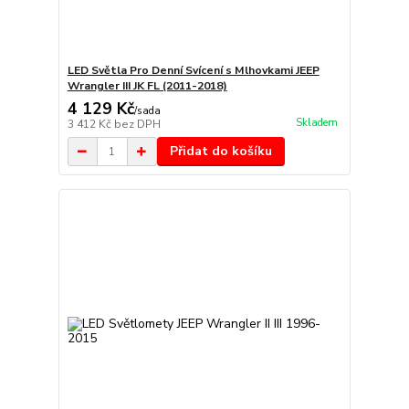
LED Světla Pro Denní Svícení s Mlhovkami JEEP
Wrangler III JK FL (2011-2018)
4 129 Kč
/
sada
Skladem
3 412 Kč
bez DPH
Přidat do košíku