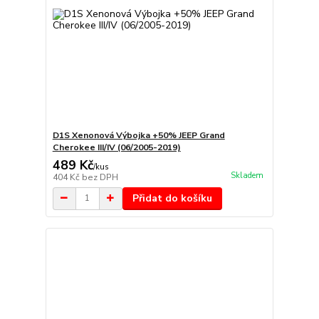
D1S Xenonová Výbojka +50% JEEP Grand
Cherokee III/IV (06/2005-2019)
489 Kč
/
kus
Skladem
404 Kč
bez DPH
Přidat do košíku