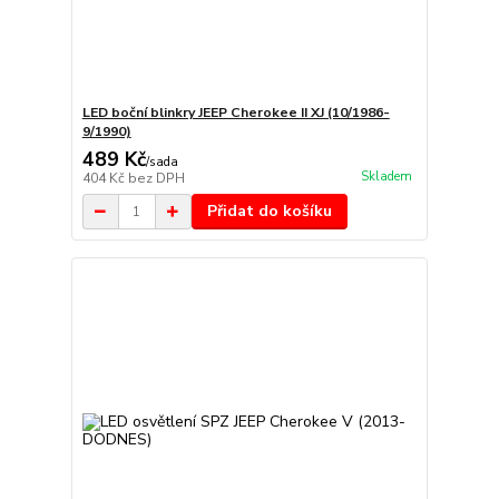
LED boční blinkry JEEP Cherokee II XJ (10/1986-
9/1990)
489 Kč
/
sada
Skladem
404 Kč
bez DPH
Přidat do košíku