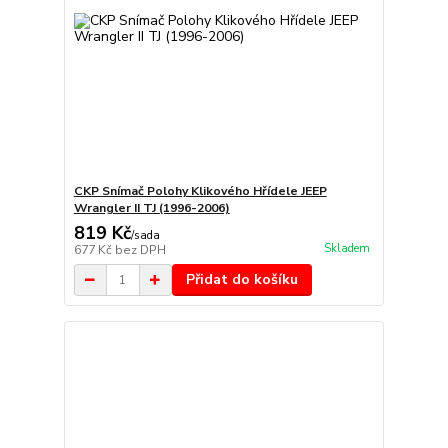
CKP Snímač Polohy Klikového Hřídele JEEP
Wrangler II TJ (1996-2006)
819 Kč
/
sada
Skladem
677 Kč
bez DPH
Přidat do košíku