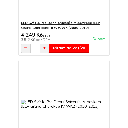
LED Světla Pro Denní Svícení s Mlhovkami JEEP
Grand Cherokee III WH/WK (2005-2010)
4 249 Kč
/
sada
Skladem
3 512 Kč
bez DPH
Přidat do košíku