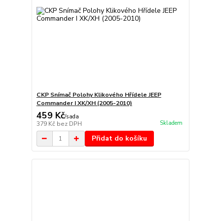
CKP Snímač Polohy Klikového Hřídele JEEP
Commander I XK/XH (2005-2010)
459 Kč
/
sada
Skladem
379 Kč
bez DPH
Přidat do košíku