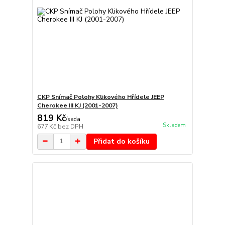
CKP Snímač Polohy Klikového Hřídele JEEP
Cherokee III KJ (2001-2007)
819 Kč
/
sada
Skladem
677 Kč
bez DPH
Přidat do košíku