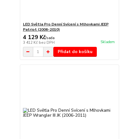
LED Světla Pro Denní Svícení s Mlhovkami JEEP
Patriot (2006-2010)
4 129 Kč
/
sada
Skladem
3 412 Kč
bez DPH
Přidat do košíku