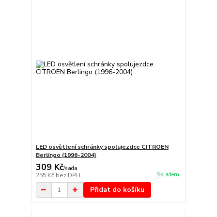
LED osvětlení schránky spolujezdce CITROEN
Berlingo (1996-2004)
309 Kč
/
sada
Skladem
255 Kč
bez DPH
Přidat do košíku