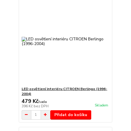
LED osvětlení interiéru CITROEN Berlingo (1996-
2004)
479 Kč
/
sada
Skladem
396 Kč
bez DPH
Přidat do košíku