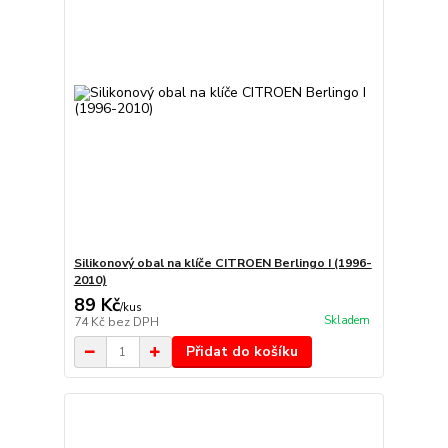
Silikonový obal na klíče CITROEN Berlingo I (1996-
2010)
89 Kč
/
kus
Skladem
74 Kč
bez DPH
Přidat do košíku