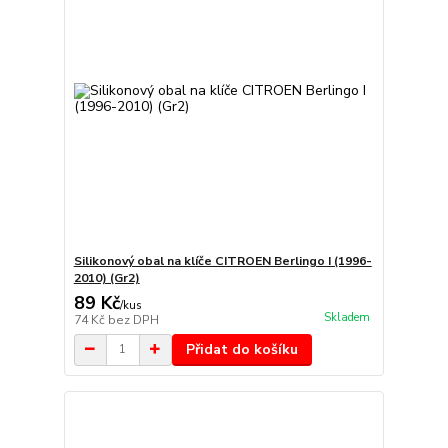
Silikonový obal na klíče CITROEN Berlingo I (1996-
2010) (Gr2)
89 Kč
/
kus
Skladem
74 Kč
bez DPH
Přidat do košíku