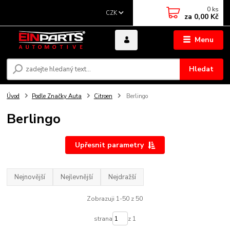
0
ks
CZK
za
0,00 Kč
Menu
Hledat
Úvod
Podle Značky Auta
Citroen
Berlingo
Berlingo
Upřesnit parametry
Nejnovější
Nejlevnější
Nejdražší
Zobrazuji 1-50 z 50
strana
z 1