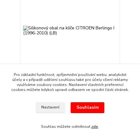
Pro základní funkčnost, zpříjemnění používání webu, analytické
účely a v případě udělení souhlasu také pro účely cílení reklamy
Silikonový obal na klíče CITROEN Berlingo I (1996-
využíváme soubory cookies. Nastavení vlastních preferencí
2010) (LB)
cookies můžete kdykoli upravit odkazem ve spodní části stránek.
89 Kč
/
kus
Skladem
74 Kč
bez DPH
Souhlasím
Nastavení
Přidat do košíku
Souhlas můžete odmítnout
zde
.