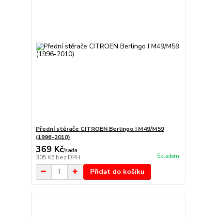
Přední stěrače CITROEN Berlingo I M49/M59
(1996-2010)
369 Kč
/
sada
Skladem
305 Kč
bez DPH
Přidat do košíku