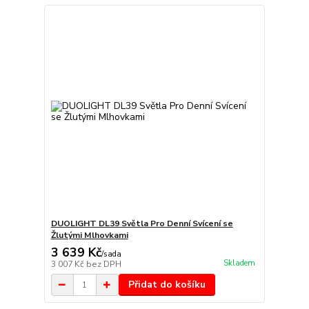
DUOLIGHT DL39 Světla Pro Denní Svícení se
Žlutými Mlhovkami
3 639 Kč
/
sada
Skladem
3 007 Kč
bez DPH
Přidat do košíku