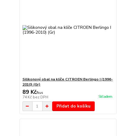
Silikonový obal na klíče CITROEN Berlingo I (1996-
2010) (Gr)
89 Kč
/
kus
Skladem
74 Kč
bez DPH
Přidat do košíku