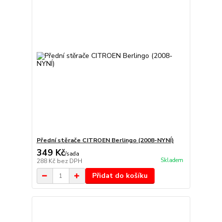
Přední stěrače CITROEN Berlingo (2008-NYNÍ)
349 Kč
/
sada
Skladem
288 Kč
bez DPH
Přidat do košíku