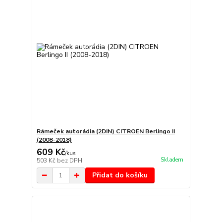
Rámeček autorádia (2DIN) CITROEN Berlingo II
(2008-2018)
609 Kč
/
kus
Skladem
503 Kč
bez DPH
Přidat do košíku