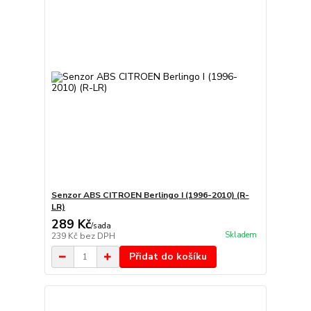
Senzor ABS CITROEN Berlingo I (1996-2010) (R-
LR)
289 Kč
/
sada
Skladem
239 Kč
bez DPH
Přidat do košíku