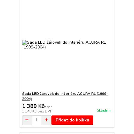
Sada LED žárovek do interiéru ACURA RL (1999-
2004)
1 389 Kč
/
sada
Skladem
1 148 Kč
bez DPH
Přidat do košíku