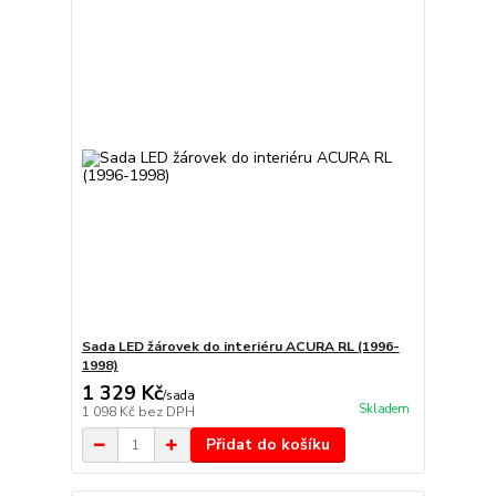
Sada LED žárovek do interiéru ACURA RL (1996-
1998)
1 329 Kč
/
sada
Skladem
1 098 Kč
bez DPH
Přidat do košíku