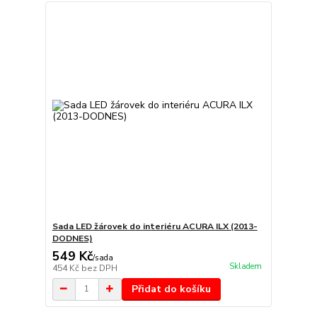
Sada LED žárovek do interiéru ACURA ILX (2013-
DODNES)
549 Kč
/
sada
Skladem
454 Kč
bez DPH
Přidat do košíku