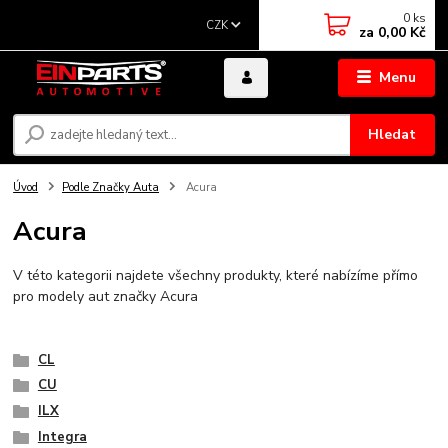
0
ks
CZK
za
0,00 Kč
Menu
Hledat
Úvod
Podle Značky Auta
Acura
Acura
V této kategorii najdete všechny produkty, které nabízíme přímo
pro modely aut značky Acura
CL
CU
ILX
Integra