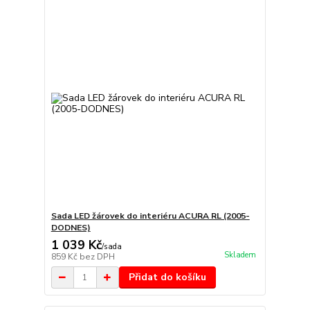
Sada LED žárovek do interiéru ACURA RL (2005-
DODNES)
1 039 Kč
/
sada
Skladem
859 Kč
bez DPH
Přidat do košíku