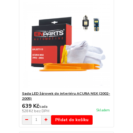
Sada LED žárovek do interiéru ACURA NSX (2002-
2005)
639 Kč
/
sada
Skladem
528 Kč
bez DPH
Přidat do košíku