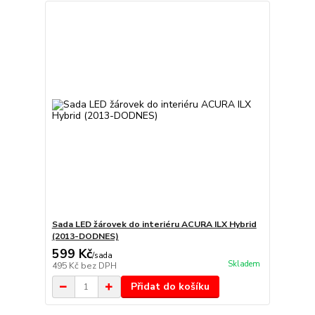
Sada LED žárovek do interiéru ACURA ILX Hybrid
(2013-DODNES)
599 Kč
/
sada
Skladem
495 Kč
bez DPH
Přidat do košíku