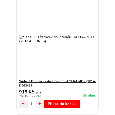
Sada LED žárovek do interiéru ACURA MDX (2014-
DODNES)
919 Kč
/
sada
Skladem
760 Kč
bez DPH
Přidat do košíku