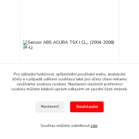
Pro základní funkčnost, zpříjemnění používání webu, analytické
účely a v případě udělení souhlasu také pro účely cílení reklamy
využíváme soubory cookies. Nastavení vlastních preferencí
cookies můžete kdykoli upravit odkazem ve spodní části stránek.
Senzor ABS ACURA TSX I CL_ (2004-2008) (R-L)
319 Kč
/
sada
Souhlasím
Nastavení
Skladem
264 Kč
bez DPH
Přidat do košíku
Souhlas můžete odmítnout
zde
.