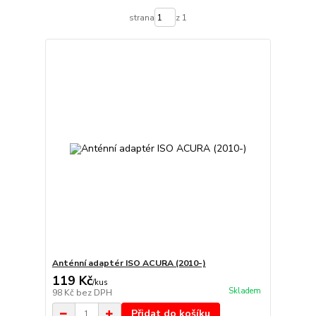
strana
z 1
Anténní adaptér ISO ACURA (2010-)
119 Kč
/
kus
Skladem
98 Kč
bez DPH
Přidat do košíku