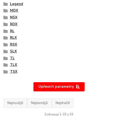
Legend
MDX
NSX
RDX
RL
RLX
RSX
SLX
TL
TLX
TSX
Upřesnit parametry
Nejnovější
Nejlevnější
Nejdražší
Zobrazuji 1-33 z 33