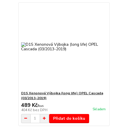
D1S Xenonová Výbojka (long life) OPEL Cascada
(03/2013-2019)
489 Kč
/
kus
Skladem
404 Kč
bez DPH
Přidat do košíku