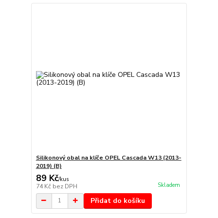
Silikonový obal na klíče OPEL Cascada W13 (2013-
2019) (B)
89 Kč
/
kus
Skladem
74 Kč
bez DPH
Přidat do košíku