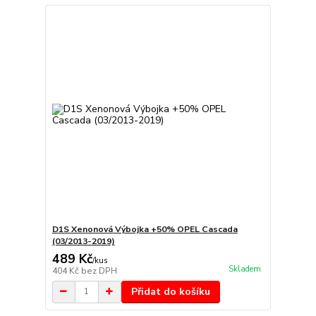
D1S Xenonová Výbojka +50% OPEL Cascada
(03/2013-2019)
489 Kč
/
kus
Skladem
404 Kč
bez DPH
Přidat do košíku