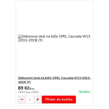
Silikonový obal na klíče OPEL Cascada W13 (2013-
2019) (Y)
89 Kč
/
kus
Skladem
74 Kč
bez DPH
Přidat do košíku